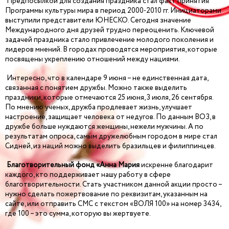
Предпосылкой для создания праздника стал факт принятия
Программы культуры мира в период 2000-2010 гг. Инициаторами
выступили представители ЮНЕСКО. Сегодня значение
Международного дня друзей трудно переоценить. Ключевой
задачей праздника стало привлечение молодого поколения и
лидеров мнений. В городах проводятся мероприятия, которые
посвящены укреплению отношений между нациями.
Интересно, что в календаре 9 июня – не единственная дата,
связанная с понятием дружбы. Можно также выделить
праздники, которые отмечаются 25 июня, 3 июля, 26 сентября.
По мнению ученых, дружба продлевает жизнь, улучшает
настроение, защищает человека от недугов. По данным ВОЗ, в
дружбе больше нуждаются женщины, нежели мужчины. А по
результатам опроса, самым дружелюбным городом в мире стал
Сидней, из наций можно выделить бразильцев и филиппинцев.
Благотворительный фонд «Анна Мария
искренне благодарит
каждого, кто поддерживает нашу работу в сфере
благотворительности. Стать участником данной акции просто –
нужно сделать пожертвование по реквизитам, указанным на
сайте, или отправить СМС с текстом «ВОЛЯ 100» на номер 3434,
где 100 – это сумма, которую вы жертвуете.