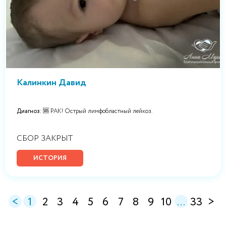
Калинкин Давид
Диагноз:
🆘 РАК! Острый лимфобластный лейкоз.
СБОР ЗАКРЫТ
ИСТОРИЯ
<
1
2
3
4
5
6
7
8
9
10
...
33
>