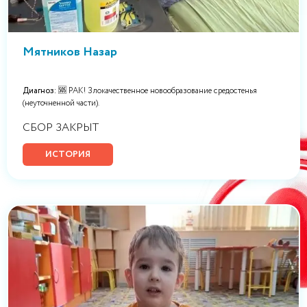
Мятников Назар
Диагноз:
🆘 РАК! Злокачественное новообразование средостенья
(неуточненной части).
СБОР ЗАКРЫТ
ИСТОРИЯ