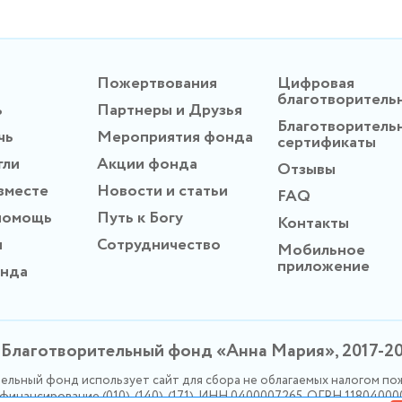
Пожертвования
Цифровая
благотворитель
ь
Партнеры и Друзья
Благотворитель
чь
Мероприятия фонда
сертификаты
гли
Акции фонда
Отзывы
вместе
Новости и статьи
FAQ
помощь
Путь к Богу
Контакты
ы
Сотрудничество
Мобильное
приложение
онда
Благотворительный фонд «Анна Мария», 2017-2
ельный фонд использует сайт для сбора не облагаемых налогом по
инансирование (010), (140), (171). ИНН 0400007265, ОГРН 1180400