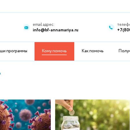
email адрес:
телефо
info@bf-annamariya.ru
+7(80
ши программы
Кому помочь
Как помочь
Полу
и