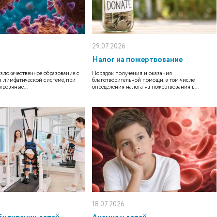
29.07.2026
Налог на пожертвование
злокачественное образование с
Порядок получения и оказания
 лимфатической системе, при
благотворительной помощи, в том числе
кровяные...
определения налога на пожертвования в...
18.07.2026