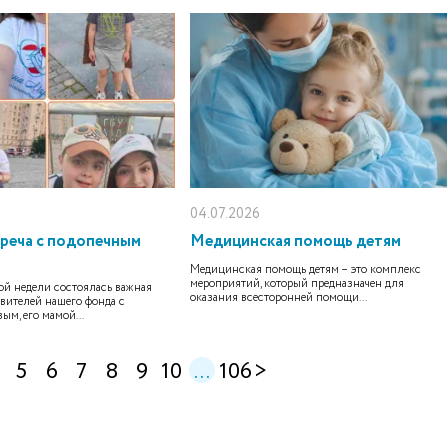
04.07.2026
треча с подопечным
Медицинская помощь детям
Медицинская помощь детям – это комплекс
мероприятий, который предназначен для
ой недели состоялась важная
оказания всесторонней помощи...
авителей нашего фонда с
ым, его мамой...
5
6
7
8
9
10
...
106
>