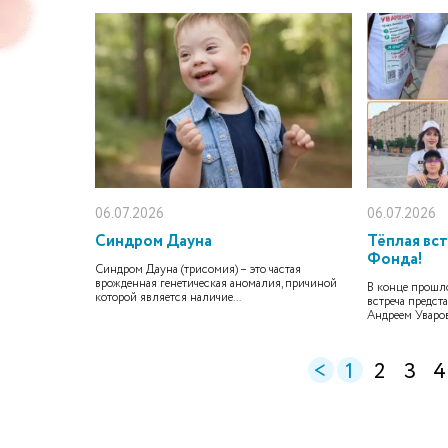
06.07.2026
06.07.2026
Синдром Дауна
Тёплая вс
Фонда!
Синдром Дауна (трисомия) – это частая
врожденная генетическая аномалия, причиной
В конце прошл
которой является наличие...
встреча предст
Андреем Уваров
<
1
2
3
4