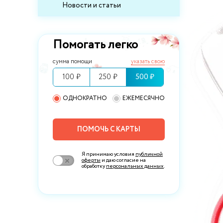
Новости и статьи
Помогать легко
сумма помощи
указать свою
100 ₽
250 ₽
500 ₽
ОДНОКРАТНО
ЕЖЕМЕСЯЧНО
ПОМОЧЬ С КАРТЫ
Я принимаю условия
публичной
оферты
и даю согласие на
обработку
персональных данных
.