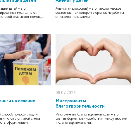
билитации детей
Анемия у детей
ации детей – это
Анемия (малокровие) – это патологическое
ированная медицинская
состояние, при котором в организме ребенка
 которой оказывают помощь...
снижается показатели...
08.07.2026
ньги на лечение
Инструменты
благотворительности
 способ помощи людям,
Инструменты благотворительности – это
авляются с оплатой счетов,
разные формы взаимодействия между людьми
ств, оформлением...
и благотворительными...