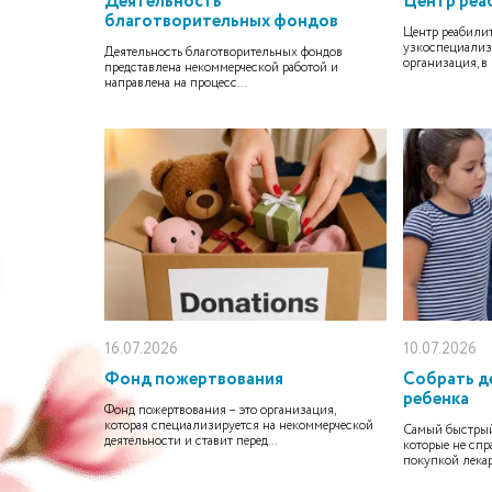
Деятельность
Центр реа
благотворительных фондов
Центр реабилит
узкоспециализ
Деятельность благотворительных фондов
организация, в
представлена некоммерческой работой и
направлена на процесс...
16.07.2026
10.07.2026
Фонд пожертвования
Собрать де
ребенка
Фонд пожертвования – это организация,
которая специализируется на некоммерческой
Самый быстрый
деятельности и ставит перед...
которые не спр
покупкой лекар