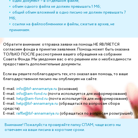
один документ – в отдельном файле;
объем одного файла не должен превышать 1 Мб;
общий объем вложений в одно письмо не должен превышать 7
Мб;
ссылки на файлообменники и файлы, сжатые в архив, не
принимаем.
Обратите внимание: отправка заявки на помощь НЕ ЯВЛЯЕТСЯ
согласием фонда в принятии заявления. Помощь может быть оказана
ТОЛЬКО ПОСЛЕ рассмотрения вашего обращения на собрании
Совета Фонда. Мы уведомим вас о его решении или о необходимости
предоставить дополнительные документы.
Если вы решите поблагодарить тех, кто оказал вам помощь, то ваше
благодарственное письмо мы опубликуем на сайте.
E-mail:
info@bf-annamariya.ru
(основная)
E-mail:
info@am-fond.ru
(почта используется для информирования)
E-mail:
help@am-fond.ru
(почта используется для информирования)
E-mail:
help@bf-annamariya.ru
(обращаться по вопросам сбора
средств)
E-mail:
raffle@bf-annamariya.ru
(обращаться по вопросам розыгрышей)
Внимание! Пожалуйста проверяйте папку СПАМ, чаще всего мы
отвечаем на ваши письма в короткие сроки.