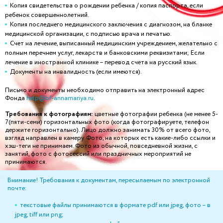
Копия свидетельства о рождении ребенка / копия паспорта, если
ребенок совершеннолетний.
Копия последнего медицинского заключения с диагнозом, на бланке
медицинской организации, с подписью врача и печатью.
Счет на лечение, выписанный медицинским учреждением, желательно с
полным перечнем услуг, лекарств и банковскими реквизитами; Если
лечение в иностранной клинике – перевод счета на русский язык.
Документы на инвалидность (если имеются).
Письмо и документы необходимо отправить на электронный адрес
Фонда
help@bf-annamariya.ru
.
Требования к фотографиям:
цветные фотографии ребенка (не менее 5-
7(пяти-семи) горизонтальных фото (когда фотографируете, телефон
держите горизонтально). Лицо должно занимать 30% от всего фото,
взгляд направлен в камеру. Фото, на которых есть какие-либо ссылки и
хэш-теги не принимаем. Фото из обычной, повседневной жизни, с
занятий, фото с фотосессий или праздничных мероприятий не
принимаются.
Внимание! Требования к документам, пересылаемым по электронной
почте:
текстовые файлы принимаются в формате pdf или jpeg, фото – в
jpeg, tiff или png;