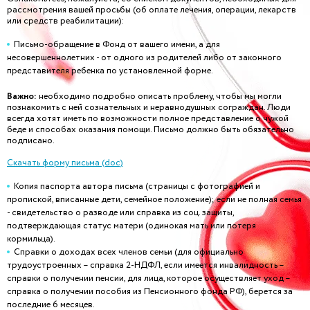
рассмотрения вашей просьбы (об оплате лечения, операции, лекарств
или средств реабилитации):
Письмо-обращение в Фонд от вашего имени, а для
несовершеннолетних - от одного из родителей либо от законного
представителя ребенка по установленной форме.
Важно:
необходимо подробно описать проблему, чтобы мы могли
познакомить с ней сознательных и неравнодушных сограждан. Люди
всегда хотят иметь по возможности полное представление о чужой
беде и способах оказания помощи. Письмо должно быть обязательно
подписано.
Скачать форму письма (doc)
Копия паспорта автора письма (страницы с фотографией и
пропиской, вписанные дети, семейное положение); если не полная семья
- свидетельство о разводе или справка из соц. защиты,
подтверждающая статус матери (одинокая мать или потеря
кормильца).
Справки о доходах всех членов семьи (для официально
трудоустроенных – справка 2-НДФЛ, если имеется инвалидность –
справки о получении пенсии, для лица, которое осуществляет уход –
справка о получении пособия из Пенсионного фонда РФ), берется за
последние 6 месяцев.