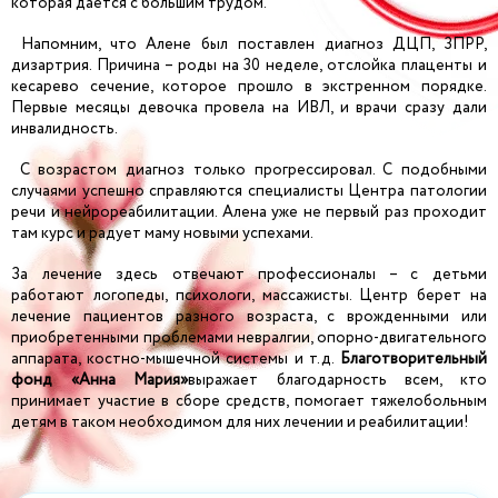
которая дается с большим трудом.
Напомним, что Алене был поставлен диагноз ДЦП, ЗПРР,
дизартрия. Причина – роды на 30 неделе, отслойка плаценты и
кесарево сечение, которое прошло в экстренном порядке.
Первые месяцы девочка провела на ИВЛ, и врачи сразу дали
инвалидность.
С возрастом диагноз только прогрессировал. С подобными
случаями успешно справляются специалисты Центра патологии
речи и нейрореабилитации. Алена уже не первый раз проходит
там курс и радует маму новыми успехами.
За лечение здесь отвечают профессионалы – с детьми
работают логопеды, психологи, массажисты. Центр берет на
лечение пациентов разного возраста, с врожденными или
приобретенными проблемами невралгии, опорно-двигательного
аппарата, костно-мышечной системы и т.д.
Благотворительный
фонд «Анна Мария»
выражает благодарность всем, кто
принимает участие в сборе средств, помогает тяжелобольным
детям в таком необходимом для них лечении и реабилитации!