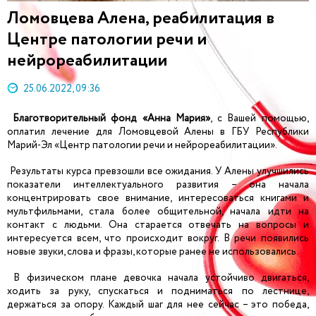
Ломовцева Алена, реабилитация в
Центре патологии речи и
нейрореабилитации
25.06.2022, 09:36
Благотворительный фонд «Анна Мария»
, с Вашей помощью,
оплатил лечение для Ломовцевой Алены в ГБУ Республики
Марий-Эл «Центр патологии речи и нейрореабилитации».
Результаты курса превзошли все ожидания. У Алены улучшились
показатели интеллектуального развития – она начала
концентрировать свое внимание, интересоваться книгами и
мультфильмами, стала более общительной, начала идти на
контакт с людьми. Она старается отвечать на вопросы и
интересуется всем, что происходит вокруг. В речи появились
новые звуки, слова и фразы, которые ранее не использовались.
В физическом плане девочка начала устойчиво двигаться,
ходить за руку, спускаться и подниматься по лестнице,
держаться за опору. Каждый шаг для нее сейчас – это победа,