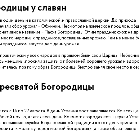
одицы у славян
 один день и в католической, и православной церкви. До прихода
мечали сбор урожая – Обжинки. Несмотря на языческое прошлое, об
рнативное название – Пасха Богородицы. Этим праздник схож на др
а место народных праздников, посвященных урожаю. Тем не менее 
 праздником августа, чем день урожая.
о практически у всех народов в прошлом были свои Царицы Небесные
сь женщины, просили защиты от болезней, хорошего урожая и здор
читалась, поэтому образ Богородицы быстро занял свое место в с
Пресвятой Богородицы
я с 14 по 27 августа. В день Успения пост завершается. Во всех ц
окой ночью, длятся весь день. Во многих городах есть церкви Усп
но пышные службы. В православной традиции в этот день принято
рочитать молитву перед иконой Богородицы, а также обязательно