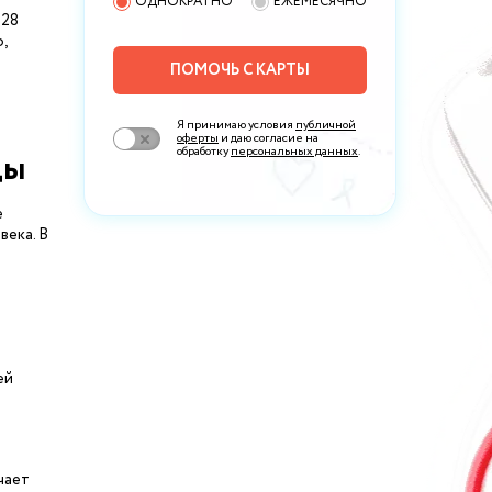
ОДНОКРАТНО
ЕЖЕМЕСЯЧНО
 28
,
ПОМОЧЬ С КАРТЫ
Я принимаю условия
публичной
оферты
и даю согласие на
обработку
персональных данных
.
цы
е
века. В
ей
чает