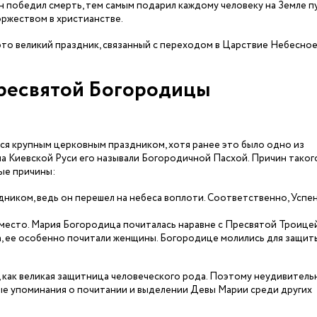
н победил смерть, тем самым подарил каждому человеку на Земле п
оржеством в христианстве.
то великий праздник, связанный с переходом в Царствие Небесное
ресвятой Богородицы
я крупным церковным праздником, хотя ранее это было одно из
на Киевской Руси его называли Богородичной Пасхой. Причин таког
ые причины:
дником, ведь он перешел на небеса воплоти. Соответственно, Успе
 место. Мария Богородица почиталась наравне с Пресвятой Троицей
, ее особенно почитали женщины. Богородице молились для защит
 как великая защитница человеческого рода. Поэтому неудивительн
вые упоминания о почитании и выделении Девы Марии среди других