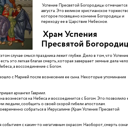
Успение Пресвятой Богородицы отмечается
августа. Это великое христианское торжество
которое посвящено кончине Богородицы и
переходу ее в Царствие Небесное.
Храм Успения
Пресвятой Богороди
этом случае смысл праздника лежит глубже. Дело в том, что Успени
 есть это легкая благая смерть, которая завершает земные дела чело
ебеса, а воссоединение с Богом.
оизошло с Марией после вознесения ее сына. Некоторые упоминания
пришел архангел Гавриил.
она вознесется на Небеса и воссоединится с Богом. Это позволило 
ими людьми, сообщить о своей скорой гибели апостолам.
оевременно собраться в Иерусалиме (Храм Успения Пресвятой
я событием с каким-то негативным окрасом. Наоборот, смерть озна