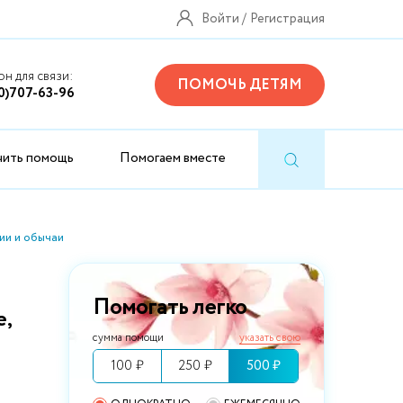
Войти
Регистрация
н для связи:
ПОМОЧЬ ДЕТЯМ
0)707-63-96
чить помощь
Помогаем вместе
ии и обычаи
Помогать легко
е,
сумма помощи
указать свою
100 ₽
250 ₽
500 ₽