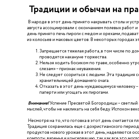
Традиции и обычаи на пр
В народе в этот день принято накрывать столы и устр
августа ассоциировали с окончанием полевых работ и
день принято печь пироги с медом и орехами, подавать
из колосьев и маковых цветов. В некоторых городах эт
Запрещается тяжелая работа, в том числе по дом
проводятся накануне торжества.
Нельзя ходить босиком по траве, особенно утр
слезам» – признак неуважения.
Не следует ссориться с людьми. Эта традиция с
хранительницей домашнего очага.
Отказать в этот день нуждающемуся человеку – 
паперти или угощать их пирогами.
Внимание!
Успение Пресвятой Богородицы – светлый п
мыслей, чтобы не накликать на себя беду. Испокон веко
Несмотря на то, что готовка в этот день считается п
Традиция сохранилась еще с дохристианского периода 
продуктов нового урожая в этот день, наделяются ос
компоты, варенья и консервацию, так как все это мог