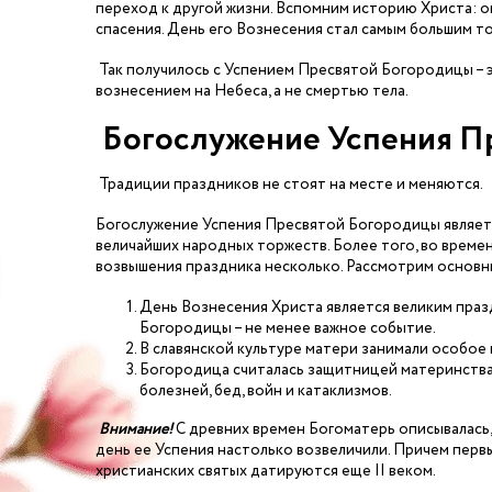
переход к другой жизни. Вспомним историю Христа: о
спасения. День его Вознесения стал самым большим т
Так получилось с Успением Пресвятой Богородицы – э
вознесением на Небеса, а не смертью тела.
Богослужение Успения П
Традиции праздников не стоят на месте и меняются.
Богослужение Успения Пресвятой Богородицы являетс
величайших народных торжеств. Более того, во време
возвышения праздника несколько. Рассмотрим основн
День Вознесения Христа является великим праз
Богородицы – не менее важное событие.
В славянской культуре матери занимали особое
Богородица считалась защитницей материнства
болезней, бед, войн и катаклизмов.
Внимание!
С древних времен Богоматерь описывалась,
день ее Успения настолько возвеличили. Причем пер
христианских святых датируются еще II веком.