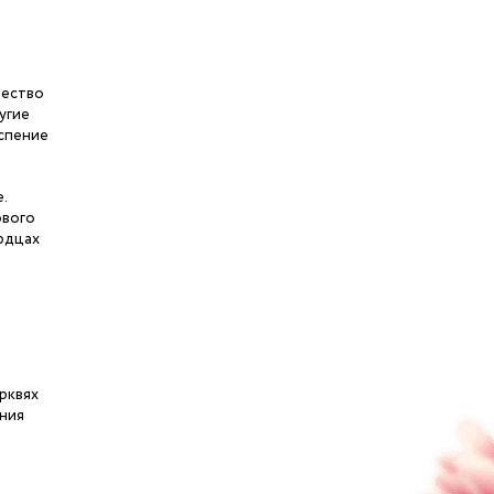
щество
угие
Успение
.
ового
ердцах
ерквях
ения