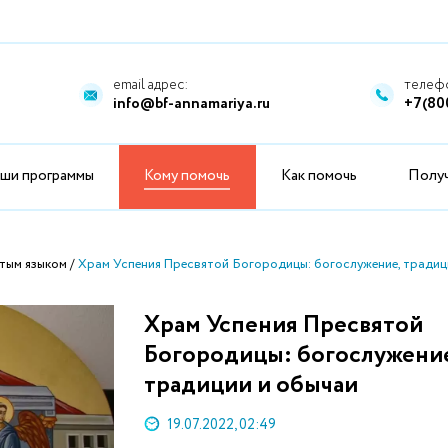
email адрес:
телефо
info@bf-annamariya.ru
+7(80
ши программы
Кому помочь
Как помочь
Полу
тым языком
Храм Успения Пресвятой Богородицы: богослужение, традиц
Храм Успения Пресвятой
Богородицы: богослужени
традиции и обычаи
19.07.2022, 02:49