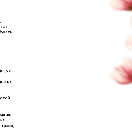
ц
этот
 букеты
дицу с
щим на
тотой
вация.
 из
 травы,