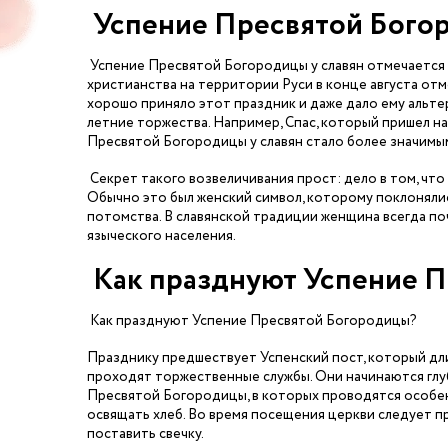
Успение Пресвятой Богор
Успение Пресвятой Богородицы у славян отмечается в
христианства на территории Руси в конце августа от
хорошо приняло этот праздник и даже дало ему альте
летние торжества. Например, Спас, который пришел н
Пресвятой Богородицы у славян стало более значимым
Секрет такого возвеличивания прост: дело в том, чт
Обычно это был женский символ, которому поклоняли
потомства. В славянской традиции женщина всегда по
языческого населения.
Как празднуют Успение 
Как празднуют Успение Пресвятой Богородицы?
Празднику предшествует Успенский пост, который длитс
проходят торжественные службы. Они начинаются глуб
Пресвятой Богородицы, в которых проводятся особен
освящать хлеб. Во время посещения церкви следует п
поставить свечку.