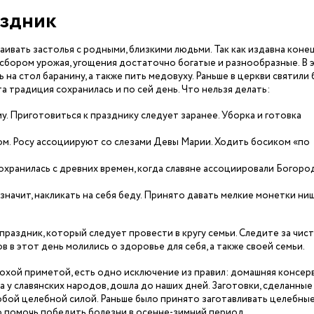
аздник
аивать застолья с родными, близкими людьми. Так как издавна коне
 сбором урожая, угощения достаточно богатые и разнообразные. В 
 на стол баранину, а также пить медовуху. Раньше в церкви святили
а традиция сохранилась и по сей день. Что нельзя делать:
у. Приготовиться к празднику следует заранее. Уборка и готовка
ом. Росу ассоциируют со слезами Девы Марии. Ходить босиком «по
охранилась с древних времен, когда славяне ассоциировали Богоро
значит, накликать на себя беду. Принято давать мелкие монетки ни
раздник, который следует провести в кругу семьи. Следите за чис
в в этот день молились о здоровье для себя, а также своей семьи.
лохой приметой, есть одно исключение из правил: домашняя консер
у славянских народов, дошла до наших дней. Заготовки, сделанные
обой целебной силой. Раньше было принято заготавливать целебные
ло помочь победить болезни в осенне-зимний период.