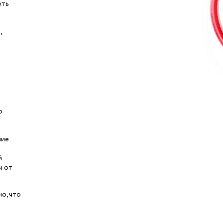
уть
,
о
ние
.
ы от
о, что