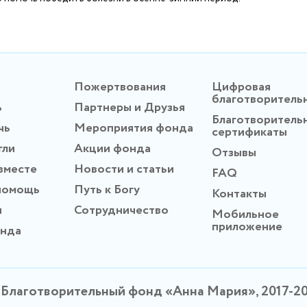
Пожертвования
Цифровая
благотворитель
ь
Партнеры и Друзья
Благотворитель
чь
Мероприятия фонда
сертификаты
гли
Акции фонда
Отзывы
вместе
Новости и статьи
FAQ
помощь
Путь к Богу
Контакты
ы
Сотрудничество
Мобильное
приложение
онда
Благотворительный фонд «Анна Мария», 2017-2