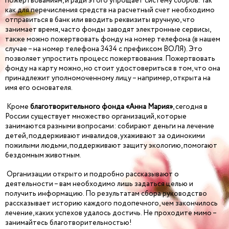
пожертвованиям, и ради этого упрощает систему сборов. Так
как для перечисления средств на расчетный счет необходимо
отправиться в банк или вводить реквизиты вручную, что
занимает время, часто фонды заводят электронные сервисы,
также можно пожертвовать фонду на номер телефона (в нашем
случае – на номер телефона 3434 с префиксом ВОЛЯ). Это
позволяет упростить процесс пожертвования. Пожертвовать
фонду на карту можно, но стоит удостовериться в том, что она
принадлежит уполномоченному лицу – например, открыта на
имя его основателя.
Кроме
благотворительного фонда «Анна Мария»
, сегодня в
России существует множество организаций, которые
занимаются разными вопросами: собирают деньги на лечение
детей, поддерживают инвалидов, ухаживают за одинокими
пожилыми людьми, поддерживают защиту экологию, помогают
бездомным животным.
Организации открыто и подробно рассказывают о
деятельности – вам необходимо лишь задаться целью и
получить информацию. По результатам сбора руководство
рассказывает историю каждого подопечного, чем закончилось
лечение, каких успехов удалось достичь. Не проходите мимо –
занимайтесь благотворительностью!