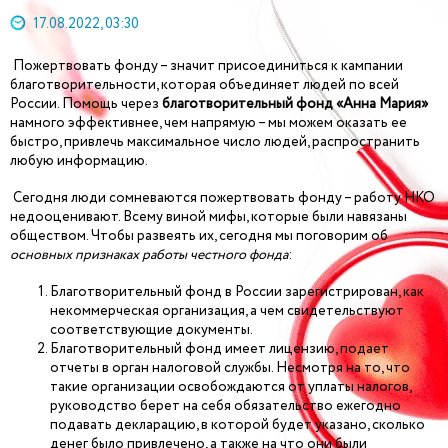
17.08.2022, 03:30
Пожертвовать фонду – значит присоединиться к кампании
благотворительности, которая объединяет людей по всей
России. Помощь через
благотворительный фонд «Анна Мария»
намного эффективнее, чем напрямую – мы можем оказать ее
быстро, привлечь максимальное число людей, распространить
любую информацию.
Сегодня люди сомневаются пожертвовать фонду – работу НКО
недооценивают. Всему виной мифы, которые были навязаны
обществом. Чтобы развеять их, сегодня мы поговорим об
основных признаках работы честного фонда
:
Благотворительный фонд в России зарегистрирован, как
некоммерческая организация, а чем свидетельствуют
соответствующие документы.
Благотворительный фонд имеет лицензию, подает
отчеты в орган налоговой службы. Несмотря на то, что
такие организации освобождаются от уплаты налогов,
руководство берет на себя обязательство ежегодно
подавать декларацию, в которой будет указано, сколько
денег было привлечено, а также на что они были