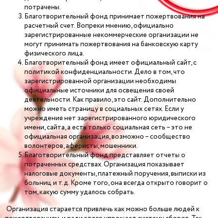
потрачены.
Благотворительный фонд принимает пожертвования на
расчетный счет. Вопреки мнению, официально
зарегистрированные некоммерческие организации не
могут принимать пожертвования на банковскую карту
физического лица.
Благотворительный фонд имеет официальный сайт, с
политикой конфиденциальности. Дело в том, что
зарегистрированной организации необходимы
официальные источники для освещения своей
деятельности. Как правило, это сайт. Дополнительно
можно иметь страницу в социальных сетях. Если у
учреждения нет зарегистрированного юридического
имени, сайта, а есть только социальная сеть – это не
официальная организация, возможно – сообщество
волонтеров, аферисты, мошенники.
Благотворительный фонд представляет отчеты о
потраченных средствах. Организация показывает
налоговые документы, платежный поручения, выписки из
больниц и т.д. Кроме того, она всегда открыто говорит о
том, какую сумму удалось собрать.
Организация старается привлечь как можно больше людей к