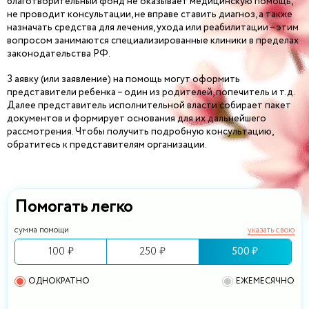
благотворительный фонд не оказывает медицинскую помощь,
не проводит консультации, не вправе ставить диагноз, а также
назначать средства для лечения, ухода или реабилитации – этим
вопросом занимаются специализированные клиники в пределах
законодательства РФ.
З аявку (или заявление) на помощь могут оформить
представители ребенка – один из родителей, попечитель и т.д.
Далее представитель исполнительной власти собирает пакет
документов и формирует основания для их дальнейшего
рассмотрения. Чтобы получить подробную консультацию,
обратитесь к представителям организации.
Помогать легко
сумма помощи
указать свою
100 ₽
250 ₽
500 ₽
ОДНОКРАТНО
ЕЖЕМЕСЯЧНО