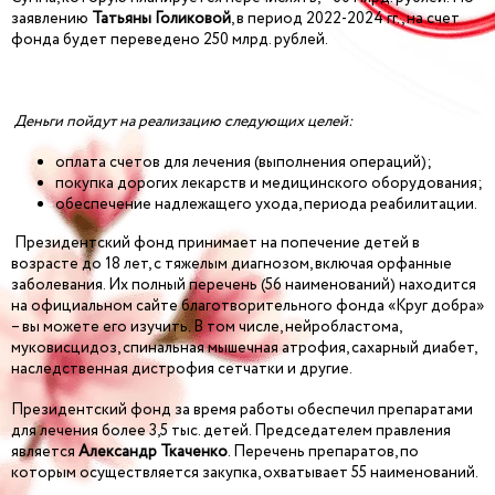
заявлению
Татьяны Голиковой
, в период 2022-2024 гг., на счет
фонда будет переведено 250 млрд. рублей.
Деньги пойдут на реализацию следующих целей:
оплата счетов для лечения (выполнения операций);
покупка дорогих лекарств и медицинского оборудования;
обеспечение надлежащего ухода, периода реабилитации.
Президентский фонд принимает на попечение детей в
возрасте до 18 лет, с тяжелым диагнозом, включая орфанные
заболевания. Их полный перечень (56 наименований) находится
на официальном сайте благотворительного фонда «Круг добра»
– вы можете его изучить. В том числе, нейробластома,
муковисцидоз, спинальная мышечная атрофия, сахарный диабет,
наследственная дистрофия сетчатки и другие.
Президентский фонд за время работы обеспечил препаратами
для лечения более 3,5 тыс. детей. Председателем правления
является
Александр Ткаченко
. Перечень препаратов, по
которым осуществляется закупка, охватывает 55 наименований.