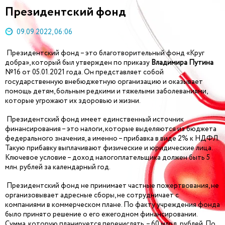
Президентский фонд
09.09.2022, 06:06
Президентский фонд – это благотворительный фонд «Круг
добра», который был утвержден по приказу
Владимира Путина
№16 от 05.01.2021 года. Он представляет собой
государственную внебюджетную организацию и оказывает
помощь детям, больным редкими и тяжелыми заболеваниями,
которые угрожают их здоровью и жизни.
Президентский фонд имеет единственный источник
финансирования – это налоги, которые выделяются из бюджета
федерального значения, а именно – прибавка в виде 2% к НДФЛ.
Такую прибавку выплачивают физические и юридические лица.
Ключевое условие – доход налогоплательщика должен быть 5
млн. рублей за календарный год.
Президентский фонд не принимает частные пожертвования, не
организовывает адресные сборы, не сотрудничает с
компаниями в коммерческом плане. По факту учреждения фонда
было принято решение о его ежегодном финансировании.
Сумма, которую планируется перечислять, – 60 млрд. рублей. По