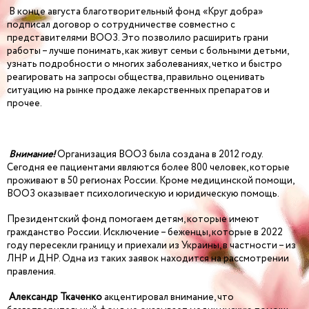
В конце августа благотворительный фонд «Круг добра»
подписал договор о сотрудничестве совместно с
представителями ВООЗ. Это позволило расширить грани
работы – лучше понимать, как живут семьи с больными детьми,
узнать подробности о многих заболеваниях, четко и быстро
реагировать на запросы общества, правильно оценивать
ситуацию на рынке продаже лекарственных препаратов и
прочее.
Внимание!
Организация ВООЗ была создана в 2012 году.
Сегодня ее пациентами являются более 800 человек, которые
проживают в 50 регионах России. Кроме медицинской помощи,
ВООЗ оказывает психологическую и юридическую помощь.
Президентский фонд помогаем детям, которые имеют
гражданство России. Исключение – беженцы, которые в 2022
году пересекли границу и приехали из Украины, в частности – из
ЛНР и ДНР. Одна из таких заявок находится на рассмотрении
правления.
Александр Ткаченко
акцентировал внимание, что