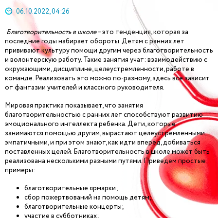
06.10.2022, 04:26
Благотворительность в школе
– это тенденция, которая за
последние годы набирает обороты. Детям с ранних лет
прививают культуру помощи другим через благотворительность
и волонтерскую работу. Такие занятия учат: взаимодействию с
окружающими, дисциплине, целеустремленности, работе в
команде. Реализовать это можно по-разному, здесь все зависит
от фантазии учителей и классного руководителя.
Мировая практика показывает, что занятия
благотворительностью с ранних лет способствуют развитию
эмоционального интеллекта ребенка. Дети, которые
занимаются помощью другим, вырастают целеустремленными,
эмпатичными, и при этом знают, как идти вперед, добиваться
поставленных целей. Благотворительность в школе может быть
реализована несколькими разными путями. Приведем простые
примеры:
благотворительные ярмарки;
сбор пожертвований на помощь детям;
благотворительные концерты;
участие в субботниках;