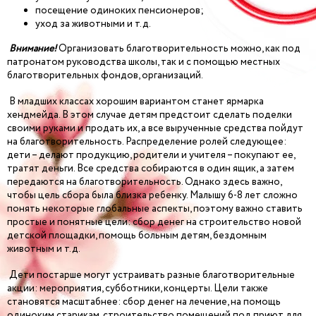
посещение одиноких пенсионеров;
уход за животными и т.д.
Внимание!
Организовать благотворительность можно, как под
патронатом руководства школы, так и с помощью местных
благотворительных фондов, организаций.
В младших классах хорошим вариантом станет ярмарка
хендмейда. В этом случае детям предстоит сделать поделки
своими руками и продать их, а все вырученные средства пойдут
на благотворительность. Распределение ролей следующее:
дети – делают продукцию, родители и учителя – покупают ее,
тратят деньги. Все средства собираются в один ящик, а затем
передаются на благотворительность. Однако здесь важно,
чтобы цель сбора была близка ребенку. Малышу 6-8 лет сложно
понять некоторые глобальные аспекты, поэтому важно ставить
простые и понятные цели: сбор денег на строительство новой
детской площадки, помощь больным детям, бездомным
животным и т.д.
Дети постарше могут устраивать разные благотворительные
акции: мероприятия, субботники, концерты. Цели также
становятся масштабнее: сбор денег на лечение, на помощь
одиноким старикам, строительство помещений под приют для