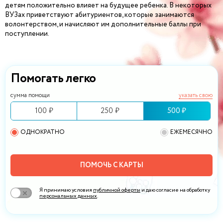
детям положительно влияет на будущее ребенка. В некоторых
ВУЗах приветствуют абитуриентов, которые занимаются
волонтерством, и начисляют им дополнительные баллы при
поступлении.
Помогать легко
сумма помощи
указать свою
100 ₽
250 ₽
500 ₽
ОДНОКРАТНО
ЕЖЕМЕСЯЧНО
ПОМОЧЬ С КАРТЫ
Я принимаю условия
публичной оферты
и даю согласие на обработку
персональных данных
.