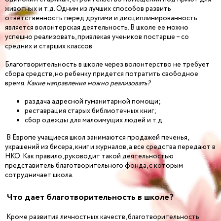
животных и т.д. Одним из лучших способов развить
ответственность перед другими и дисциплинированность
является волонтерская деятельность. В школе ее можно
успешно реализовать, привлекая учеников постарше – со
средних и старших классов.
Благотворительность в школе через волонтерство не требует
сбора средств, но ребенку придется потратить свободное
время.
Какие направления можно реализовать?
раздача адресной гуманитарной помощи;
реставрация старых библиотечных книг;
сбор одежды для малоимущих людей и т.д.
В Европе учащиеся школ занимаются продажей печенья,
украшений из бисера, книг и журналов, а все средства передают в
НКО. Как правило, руководит такой деятельностью
представитель благотворительного фонда, с которым
сотрудничает школа.
Что дает благотворительность в школе?
Кроме развития личностных качеств, благотворительность