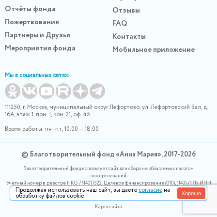
Отчёты фонда
Отзывы
Пожертвования
FAQ
Партнеры и Друзья
Контакты
Мероприятия фонда
Мобильное приложение
Мы в социальных сетях:
111250, г. Москва, муниципальный округ Лефортово, ул. Лефортовский Вал, д.
16А, этаж 1, пом. I, ком. 21, оф. 45.
Время работы: пн–пт, 10:00 — 18:00
© Благотворительный фонд «Анна Мария», 2017-2026
Благотворительный фонд использует сайт для сбора не облагаемых налогом
пожертвований.
Учетный номер в реестре НКО 7714017322. Целевое финансирование (010), (140), (171). ИНН
Продолжая использовать наш сайт, вы даете
согласие
на
0400007265, ОГРН 1180400000220. Номер в реестре Роскомнадзора 77-24-166339
Хорошо
обработку файлов cookie
Политика конфидециальности
Карта сайта