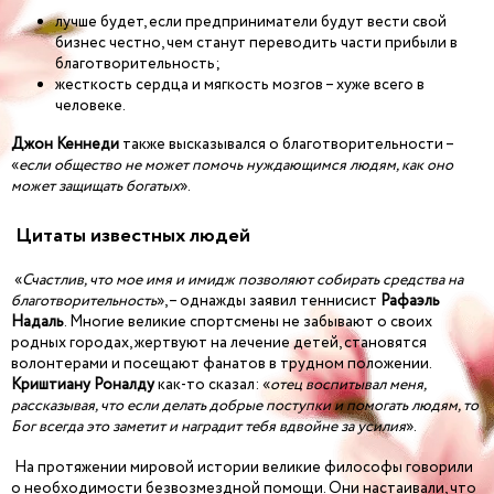
лучше будет, если предприниматели будут вести свой
бизнес честно, чем станут переводить части прибыли в
благотворительность;
жесткость сердца и мягкость мозгов – хуже всего в
человеке.
Джон Кеннеди
также высказывался о благотворительности –
«
если общество не может помочь нуждающимся людям, как оно
может защищать богатых
».
Цитаты известных людей
«
Счастлив, что мое имя и имидж позволяют собирать средства на
благотворительность
», – однажды заявил теннисист
Рафаэль
Надаль
. Многие великие спортсмены не забывают о своих
родных городах, жертвуют на лечение детей, становятся
волонтерами и посещают фанатов в трудном положении.
Криштиану Роналду
как-то сказал: «
отец воспитывал меня,
рассказывая, что если делать добрые поступки и помогать людям, то
Бог всегда это заметит и наградит тебя вдвойне за усилия
».
На протяжении мировой истории великие философы говорили
о необходимости безвозмездной помощи. Они настаивали, что