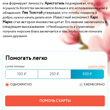
она формирует личность.
Аристотель
подчеркивал, что
«
сущность богатства заключается больше в его использовании, а не в
обладании
».
Лев Толстой
утверждал, что «
чтобы поверить в
добро, нужно начать делать его
». Известный экономист
Карл
Маркс
стал автором множества цитат. Его мнение заключалось в
следующем высказывании: «
Необходимость в стремлении
получать мирские блага заключается в том, чтобы после помогать
своим друзьям
».
Помогать легко
сумма помощи
указать свою
100 ₽
250 ₽
500 ₽
ОДНОКРАТНО
ЕЖЕМЕСЯЧНО
ПОМОЧЬ С КАРТЫ