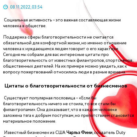
08.11.2022, 03:54
Социальная активность – это важная составляющая жизни
человека в обществе.
Поддержка сферы благотворительности не считается
обязательной для комфортной жизни, но именно отношение
человека к нуждающимся людям говорит о его характере.
Сегодня мы собрали для вас интересные цитаты про
благотворительность от известных филантропов, спортсменов,
общественных деятелей. На их примере можно увидеть, как к
вопросу пожертвований относились люди в разные времена.
Цитаты о благотворительности от бизнесменов
Существует популярная пословица – «Если бы
благотворительность ничего не стоила, то все стали бы
филантропами». Она доказывает, что в каждом человеке
заложена тяга к добрым поступкам, но препятствием становится
материальное положение.
Известный бизнесмен из США
Чарльз Фини
, создатель Duty