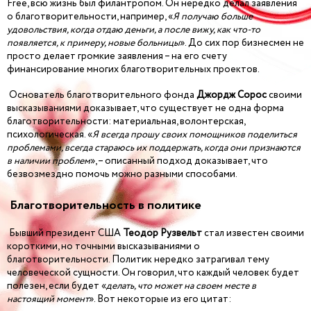
Free, всю жизнь был филантропом. Он нередко делал заявления
о благотворительности, например, «
Я получаю больше
удовольствия, когда отдаю деньги, а после вижу, как что-то
появляется, к примеру, новые больницы
». До сих пор бизнесмен не
просто делает громкие заявления – на его счету
финансирование многих благотворительных проектов.
Основатель благотворительного фонда
Джордж Сорос
своими
высказываниями доказывает, что существует не одна форма
благотворительности: материальная, волонтерская,
психологическая. «
Я всегда прошу своих помощников поделиться
проблемами, всегда стараюсь их поддержать, когда они признаются
в наличии проблем
», – описанный подход доказывает, что
безвозмездно помочь можно разными способами.
Благотворительность в политике
Бывший президент США
Теодор Рузвельт
стал известен своими
короткими, но точными высказываниями о
благотворительности. Политик нередко затрагивал тему
человеческой сущности. Он говорил, что каждый человек будет
полезен, если будет «
делать, что может на своем месте в
настоящий момент
». Вот некоторые из его цитат: