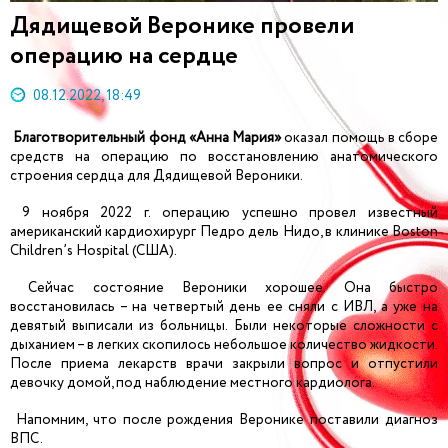
Дядищевой Веронике провели
операцию на сердце
08.12.2022, 18:49
Благотворительный фонд «Анна Мария»
оказал помощь в сборе
средств на операцию по восстановлению анатомического
строения сердца для Дядищевой Вероники.
9 ноября 2022 г. операцию успешно провел известный
американский кардиохирург Педро дель Нидо, в клинике Boston
Children’s Hospital (США).
Сейчас состояние Вероники хорошее. Она быстро
восстановилась – на четвертый день ее сняли с ИВЛ, а уже на
девятый выписали из больницы. Были некоторые сложности с
дыханием – в легких скопилось небольшое количество жидкости.
После приема лекарств врачи закрыли вопрос и отпустили
девочку домой, под наблюдение местного кардиолога.
Напомним, что после рождения Веронике поставили диагноз
ВПС.