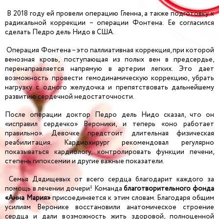
В 2018 году ей провели операцию Гленна, а также подготовку к
радикальной коррекции – операции Фонтена. Ее согласился
сделать Педро дель Нидо в США.
Операция Фонтена – это паллиативная коррекция, при которой
венозная кровь, поступающая из полых вен в предсердье,
перенаправляется напрямую в артерии легких. Это дает
возможность провести гемодинамическую коррекцию, убрать
нагрузку с одного желудочка и препятствовать дальнейшему
развитию сердечной недостаточности.
После операции доктор Педро дель Нидо сказал, что он
«исправил сердечко» Вероники, и теперь «оно работает
правильно». Девочке предстоит длительная физическая
реабилитация. Кардиохирург рекомендовал регулярно
показываться кардиологу, контролировать функции печени,
степень гипоксемии и другие важные показатели.
Семья Дядищевых от всего сердца благодарит каждого за
помощь в лечении дочери! Команда
благотворительного фонда
«Анна Мария»
присоединяется к этим словам. Благодаря общим
усилиям Веронике восстановили анатомическое строение
сердца и дали возможность жить здоровой, полноценной