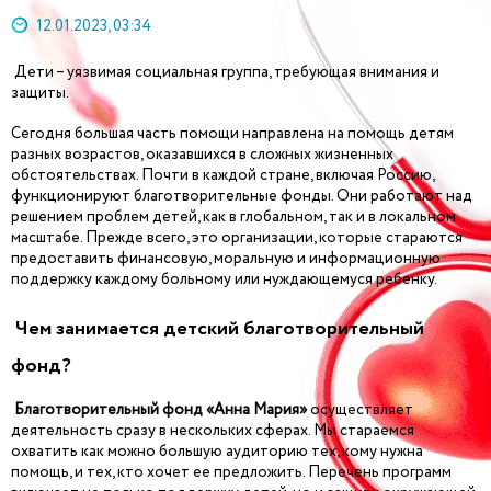
12.01.2023, 03:34
Дети – уязвимая социальная группа, требующая внимания и
защиты.
Сегодня большая часть помощи направлена на помощь детям
разных возрастов, оказавшихся в сложных жизненных
обстоятельствах. Почти в каждой стране, включая Россию,
функционируют благотворительные фонды. Они работают над
решением проблем детей, как в глобальном, так и в локальном
масштабе. Прежде всего, это организации, которые стараются
предоставить финансовую, моральную и информационную
поддержку каждому больному или нуждающемуся ребенку.
Чем занимается детский благотворительный
фонд?
Благотворительный фонд «Анна Мария»
осуществляет
деятельность сразу в нескольких сферах. Мы стараемся
охватить как можно большую аудиторию тех, кому нужна
помощь, и тех, кто хочет ее предложить. Перечень программ