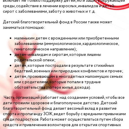
включает не только поддержку детей, но и защиту окружающей
среды, содействие в лечении взрослых, инвалидов и детей-
сирот с заболеваниями, заботу о животных и т. д.
Детский благотворительный фонд в России также может
заниматься помощью:
маленьким детям с врожденными или приобретенными
заболеваниями (иммунологическое, кардиологическое,
гематологическое направление);
детям-инвалидам и сиротам, которые лишены
родительской опеки;
детям, которые пострадали в результате стихийных
бедствий, военных или природных конфликтов и прочее;
детям, проживающим в многодетных малоимущих семьях
или с родителями, которые попали в трудные
обстоятельства (потеря жилья, дохода).
Часть организаций работает над созданием условий, чтобы все
дети прожили здоровое и благополучное детство. Детский
благотворительный фонд делает весомый вклад в развитие
спорта и пропаганду ЗОЖ, ведет борьбу с вредными привычками
среди подростков. Работа может осуществляться путем сбора
средств и привлечения волонтеров для открытия спортивных