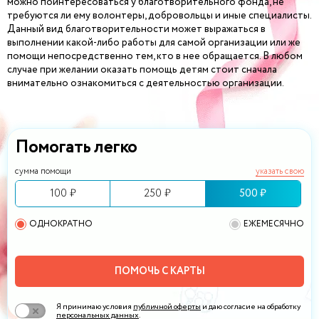
можно поинтересоваться у благотворительного фонда, не
требуются ли ему волонтеры, добровольцы и иные специалисты.
Данный вид благотворительности может выражаться в
выполнении какой-либо работы для самой организации или же
помощи непосредственно тем, кто в нее обращается. В любом
случае при желании оказать помощь детям стоит сначала
внимательно ознакомиться с деятельностью организации.
Помогать легко
сумма помощи
указать свою
100 ₽
250 ₽
500 ₽
ОДНОКРАТНО
ЕЖЕМЕСЯЧНО
ПОМОЧЬ С КАРТЫ
Я принимаю условия
публичной оферты
и даю согласие на обработку
персональных данных
.