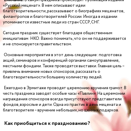
«Русский меценат». В нем описывают идеи
благотворительности, рассказывают о биографиях меценатов,
филантропов и благотворителей России. Иногда в издании
упоминаются известные люди из стран СССР, СНГ.
Сегодня праздник существует благодаря общественным
инициативам НКО. Важно понимать, что он не поддерживается
и не спонсируется правительством.
Основные мероприятия в этот день следующие: подготовка
акций, семинаров и конференций органами самоуправления,
местными фондами. Также проводятся выставки. Главная цель –
привлечь внимание новых спонсоров, рассказать о
благотворительности большему количеству людей.
Ежегодно в Эрмитаже проводят церемонию вручения грамот. В
честь праздника заводят особые часы «Павлин». На церемонии
награждения спонсоров всегда присутствуют представители
фондов, взрослые и дети. Одна из практик в день мецената и
благотворителя – вручение небольших, но ценных подарков.
Как приобщиться к празднованию?