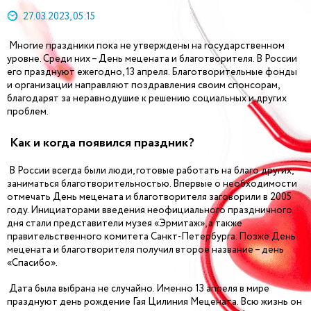
27.03.2023, 05:15
Многие праздники пока не утверждены на государственном
уровне. Среди них – День мецената и благотворителя. В России
его празднуют ежегодно, 13 апреля. Благотворительные фонды
и организации направляют поздравления своим спонсорам,
благодарят за неравнодушие к решению социальных и других
проблем.
Как и когда появился праздник?
В России всегда были люди, готовые работать на благо других,
заниматься благотворительностью. Впервые о необходимости
отмечать День мецената и благотворителя заговорили в 2005
году. Инициаторами введения неофициального праздничного
дня стали представители музея «Эрмитаж», а также
правительственного комитета Санкт-Петербурга. Позже День
мецената и благотворителя получил второе название – день
«Спасибо».
Дата была выбрана не случайно. Именно 13 апреля в мире
празднуют день рождение Гая Цилиния Мецената. Всю жизнь он