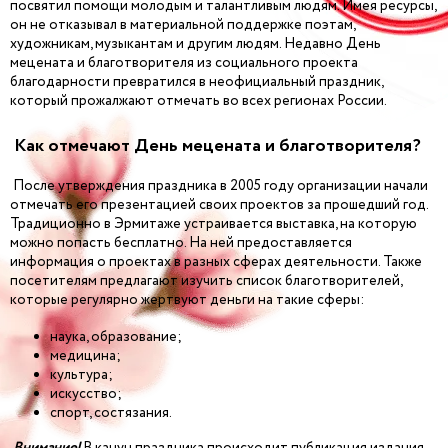
посвятил помощи молодым и талантливым людям. Имея ресурсы,
он не отказывал в материальной поддержке поэтам,
художникам, музыкантам и другим людям. Недавно День
мецената и благотворителя из социального проекта
благодарности превратился в неофициальный праздник,
который прожалжают отмечать во всех регионах России.
Как отмечают День мецената и благотворителя?
После утверждения праздника в 2005 году организации начали
отмечать его презентацией своих проектов за прошедший год.
Традиционно в Эрмитаже устраивается выставка, на которую
можно попасть бесплатно. На ней предоставляется
информация о проектах в разных сферах деятельности. Также
посетителям предлагают изучить список благотворителей,
которые регулярно жертвуют деньги на такие сферы:
наука, образование;
медицина;
культура;
искусство;
спорт, состязания.
Внимание!
В канун праздника происходит публикация издания