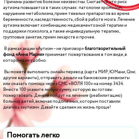
Причины развития болезни неизвестны. Считается, что риск
аутизма повышается в таких случаях: патологии хромосом,
нарушение метаболизма, прием тяжелых препаратов во время
беременности, наследственность, сбой в работе мозга. Лечение
аутизма включает комбинацию медикаментозной терапии и
поддержки психолога, а также индивидуальную терапию,
групповые занятия, прием лекарств и прочее.
В рамках акции «Аутизм – не приговор»
благотворительный
фонд «Анна Мария»
принимает пожертвования в том виде, в
котором вам удобно.
Вы можете выполнить онлайн перевод (карта МИР, ЮМани, Qiwi,
другие варианты), отправить деньги на банковские реквизиты
или оказать помощь через СМС «ВОЛЯ 100» на номер 3434.
Вместе 100 укажите любую сумму, которую вы готовы
пожертвовать. Деньги пойдут на лечение (реабилитацию)
больных детей, включая подопечных, которым поставили
диагноз «аутизм». Давайте сделаем их жизнь проще!
Помогать легко