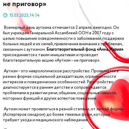
не приговор»
15.03.2023, 14:14
Всемирный день аутизма отмечается 2 апреля, ежегодно. Он
был учрежден Генеральной Ассамблеей ООН в 2007 году с
целью повышения осведомленности о заболевании, поддержки
больных людей и их семей, привлечения внимания к проблемам,
связанным с аутизмом.
Благотворительный фонд «Анна Мария»
присоединяется к таким инициативам и проводит
благотворительную акцию «Аутизм – не приговор».
Аутизм – это неврологическое расстройство. Проявляется в
разных формах социальной дезадаптации, ограниченности
интересов и поведенческих особенностей. Расстройство
диагностируется в раннем детстве и сопровождается
проблемами в развитии речи, общения, социальных навыков,
моторных функций и других аспектов поведения.
Аутизм может проявляться в разной степени, от легкой формы
(Аспергеров синдром) до более тяжелых форм, которые
требуют ухода и медицинского наблюдения.