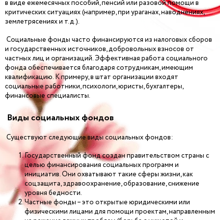
в виде ежемесячных пособий, пенсий или разовой помощи в
критических ситуациях (например, при ураганах, наводнениях,
землетрясениях и т.д.).
Социальные фонды часто финансируются из налоговых сборов
и государственных источников, добровольных взносов от
частных лиц и организаций. Эффективная работа социального
фонда обеспечивается благодаря сотрудникам, имеющим
квалификацию. К примеру, в штат организации входят
социальные работники, психологи, юристы, бухгалтеры,
финансовые специалисты.
Виды социальных фондов
Существуют следующие виды социальных фондов:
Государственный фонд создан правительством страны с
целью финансирования социальных программ и
инициатив. Они охватывают такие сферы жизни, как
соцзащита, здравоохранение, образование, снижение
уровня бедности.
Частные фонды – это открытые юридическими или
физическими лицами для помощи проектам, направленным