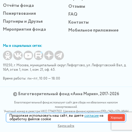
Отчёты фонда
Отзывы
Пожертвования
FAQ
Партнеры и Друзья
Контакты
Мероприятия фонда
Мобильное приложение
Мы в социальных сетях:
111250, г. Москва, муниципальный округ Лефортово, ул. Лефортовский Вал, д.
16А, этаж 1, пом. I, ком. 21, оф. 45.
Время работы: пн–пт, 10:00 — 18:00
© Благотворительный фонд «Анна Мария», 2017-2026
Благотворительный фонд использует сайт для сбора не облагаемых налогом
пожертвований.
Учетный номер в реестре НКО 7714017322. Целевое финансирование (010), (140), (171). ИНН
Продолжая использовать наш сайт, вы даете
согласие
на
0400007265, ОГРН 1180400000220. Номер в реестре Роскомнадзора 77-24-166339
Хорошо
обработку файлов cookie
Политика конфидециальности
Карта сайта