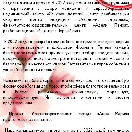
Радость жизни и прочее. В 2022 году фонд активно сотрудничал
с партнерами в сфере медицины и здравоохранения:
медицинский центр «Сакура», детский центр реабилитации
«Родник», центр медицины «Академия здоровья»,
физкультурно-оздоровительный центр «Адели Пенза»,
реабилитационный центр «Первый шаг».
В 2022 году мы разработали мобильное приложение, как сервис
для пожертвований в цифровом формате. Теперь каждый
благотворитель может принять участие в сборе средств онлайн,
оформить подписку, посмотреть историю платежей – все это
безопасно и в несколько кликов. Оставайтесь в курсе событий и
узнавайте новости первыми.
Наша команда благодарит за поддержку всех, кто оказал любую
форму содействия для того, чтобы сфера благотворительности
в России развивалась: финансовую, моральную,
информационную. Мы остаемся открытыми к любым
предложениям.
Проекты
благотворительного фонда «Анна Мария»
продолжают развиваться.
Наша команда имеет много планов на 2023 год. В том числе: