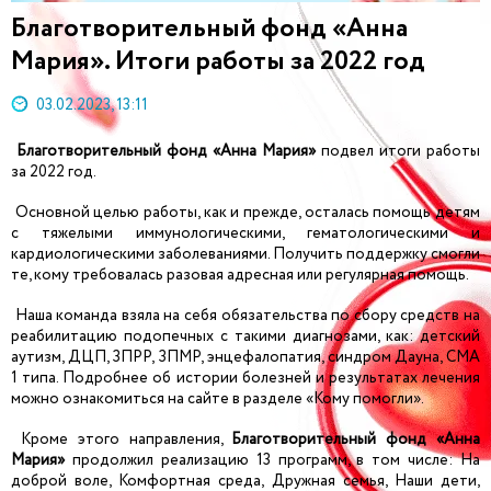
Благотворительный фонд «Анна
Мария». Итоги работы за 2022 год
03.02.2023, 13:11
Благотворительный фонд «Анна Мария»
подвел итоги работы
за 2022 год.
Основной целью работы, как и прежде, осталась помощь детям
с тяжелыми иммунологическими, гематологическими и
кардиологическими заболеваниями. Получить поддержку смогли
те, кому требовалась разовая адресная или регулярная помощь.
Наша команда взяла на себя обязательства по сбору средств на
реабилитацию подопечных с такими диагнозами, как: детский
аутизм, ДЦП, ЗПРР, ЗПМР, энцефалопатия, синдром Дауна, СМА
1 типа. Подробнее об истории болезней и результатах лечения
можно ознакомиться на сайте в разделе «Кому помогли».
Кроме этого направления,
Благотворительный фонд «Анна
Мария»
продолжил реализацию 13 программ, в том числе: На
доброй воле, Комфортная среда, Дружная семья, Наши дети,