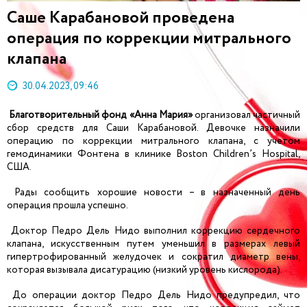
Саше Карабановой проведена
операция по коррекции митрального
клапана
30.04.2023, 09:46
Благотворительный фонд «Анна Мария»
организовал частичный
сбор средств для Саши Карабановой. Девочке назначили
операцию по коррекции митрального клапана, с учетом
гемодинамики Фонтена в клинике Boston Children’s Hospital,
США.
Рады сообщить хорошие новости – в назначенный день
операция прошла успешно.
Доктор Педро Дель Нидо выполнил коррекцию сердечного
клапана, искусственным путем уменьшил в размерах левый
гипертрофированный желудочек и сократил диаметр вены,
которая вызывала дисатурацию (низкий уровень кислорода).
До операции доктор Педро Дель Нидо предупредил, что