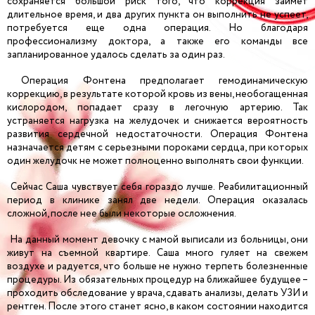
сохраняется большой риск того, что коррекция займет
длительное время, и два других пункта он выполнить не успеет,
потребуется еще одна операция. Но благодаря
профессионализму доктора, а также его команды все
запланированное удалось сделать за один раз.
Операция Фонтена предполагает гемодинамическую
коррекцию, в результате которой кровь из вены, необогащенная
кислородом, попадает сразу в легочную артерию. Так
устраняется нагрузка на желудочек и снижается вероятность
развития сердечной недостаточности. Операция Фонтена
назначается детям с серьезными пороками сердца, при которых
один желудочк не может полноценно выполнять свои функции.
Сейчас Саша чувствует себя гораздо лучше. Реабилитационный
период в клинике занял две недели. Операция оказалась
сложной, после нее были некоторые осложнения.
На данный момент девочку с мамой выписали из больницы, они
живут на съемной квартире. Саша много гуляет на свежем
воздухе и радуется, что больше не нужно терпеть болезненные
процедуры. Из обязательных процедур на ближайшее будущее –
проходить обследование у врача, сдавать анализы, делать УЗИ и
рентген. После этого станет ясно, в каком состоянии находится