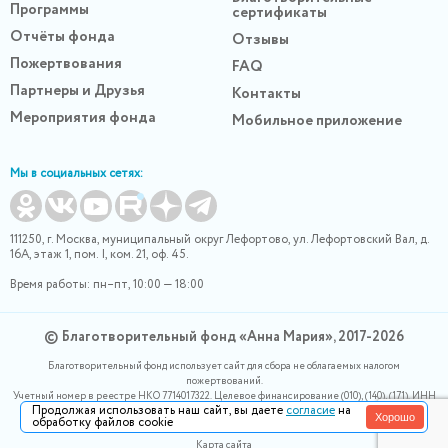
Программы
сертификаты
Отчёты фонда
Отзывы
Пожертвования
FAQ
Партнеры и Друзья
Контакты
Мероприятия фонда
Мобильное приложение
Мы в социальных сетях:
111250, г. Москва, муниципальный округ Лефортово, ул. Лефортовский Вал, д.
16А, этаж 1, пом. I, ком. 21, оф. 45.
Время работы: пн–пт, 10:00 — 18:00
© Благотворительный фонд «Анна Мария», 2017-2026
Благотворительный фонд использует сайт для сбора не облагаемых налогом
пожертвований.
Учетный номер в реестре НКО 7714017322. Целевое финансирование (010), (140), (171). ИНН
Продолжая использовать наш сайт, вы даете
согласие
на
0400007265, ОГРН 1180400000220. Номер в реестре Роскомнадзора 77-24-166339
Хорошо
обработку файлов cookie
Политика конфидециальности
Карта сайта