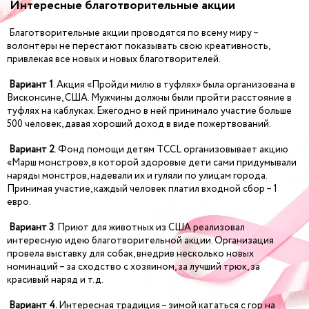
Интересные благотворительные акции
Благотворительные акции проводятся по всему миру –
волонтеры не перестают показывать свою креативность,
привлекая все новых и новых благотворителей.
Вариант 1
. Акция «Пройди милю в туфлях» была организована в
Висконсине, США. Мужчины должны были пройти расстояние в
туфлях на каблуках. Ежегодно в ней принимало участие больше
500 человек, давая хороший доход в виде пожертвований.
Вариант 2
. Фонд помощи детям TCCL организовывает акцию
«Марш монстров», в которой здоровые дети сами придумывали
наряды монстров, надевали их и гуляли по улицам города.
Принимая участие, каждый человек платил входной сбор – 1
евро.
Вариант 3
. Приют для животных из США реализовал
интересную идею благотворительной акции. Организация
провела выставку для собак, внедрив несколько новых
номинаций – за сходство с хозяином, за лучший трюк, за
красивый наряд и т.д.
Вариант 4.
Интересная традиция – зимой кататься с гор на