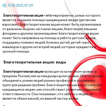
15.05.2023, 07:29
Благотворительная акция – это
мероприятие, целью которого
является оказание помощи нуждающимся людям (детям или
взрослым). Благотворительная акция может быть организована
отдельными людьми, частными лицами, благотворительными
фондами и другими организациями. Благотворительная акция
может быть направлена на помощь в работе детских домов,
поддержку пожилых людей, больных детей, детей-сирот,
инвалидов и других категорий людей, которые нуждаются в
срочной помощи.
Благотворительная акция: виды
Благотворительная
акция
проводится на местном уровне (в
пределах России) или на международном уровне. Она позволяет
объединить усилия людей разных профессий и социальных
групп для решения проблем. Благотворительная акция помогает
нуждающимся людям, чем способствуют развитию социальной
ответственности. Она показывает, что забота о людях не
является обязательной, но важной частью жизни.