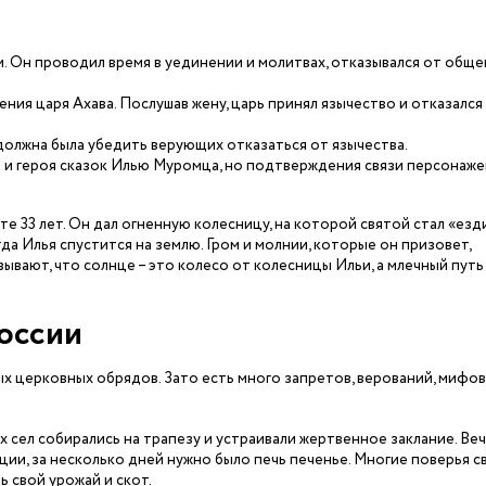
. Он проводил время в уединении и молитвах, отказывался от обще
ния царя Ахава. Послушав жену, царь принял язычество и отказался
должна была убедить верующих отказаться от язычества.
 и героя сказок Илью Муромца, но подтверждения связи персонаже
те 33 лет. Он дал огненную колесницу, на которой святой стал «езд
гда Илья спустится на землю. Гром и молнии, которые он призовет,
зывают, что солнце – это колесо от колесницы Ильи, а млечный путь 
России
ых церковных обрядов. Зато есть много запретов, верований, мифов
х сел собирались на трапезу и устраивали жертвенное заклание. Ве
ции, за несколько дней нужно было печь печенье. Многие поверья с
 свой урожай и скот.