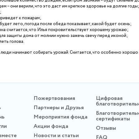
ебольшое количество дождей, если гром звонкий – будут сильные д
ем – они верили, что это даст им крепкое здоровье на долгие годы
;
 приведет к пожарам;
будет лето, погода после обеда показывает, какой будет осень;
авна считается, что Илья покровительствует хорошему урожаю;
 для защиты дома от молнии нужно зажечь свечу перед иконой;
леть голова.
 люди начинают собирать урожай. Считается, что особенно хорошо
Пожертвования
Цифровая
благотворитель
ь
Партнеры и Друзья
Благотворитель
чь
Мероприятия фонда
сертификаты
гли
Акции фонда
Отзывы
вместе
Новости и статьи
FAQ