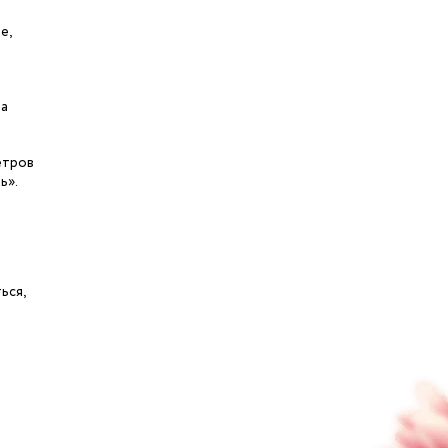
е,
за
етров
ь».
ься,