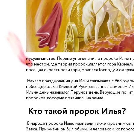
мусульманстве. Первые упоминания о пророке Илии при
что местом, где творил пророк, является гора Кармел
посещал окрестности горы, молился Господу и одержа
Начало празднования дня Ильи связывают с 968 годом
небо. Церковь в Киевской Руси, связанная с именем Ил
Ильин день назывался Перунов день. Верующие почита
пророков, которые появились на земле.
Кто такой пророк Илья?
В народе пророка Илью называли также «грозным свят
Зевса. При жизни он был обычным человеком, которого