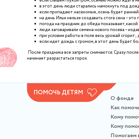
если слышен глухой гром, осенью можно ждать н
в этот день люди старались намокнуть под дожд
если пропадают насекомые, осень будет ранней
на день Ильи нельзя создавать стога сена – это
погода на праздник до обеда показывает, какой 
люди заговаривали семена нового посева – изд
при условии работы в поле весь урожай сгорит;
если идет дождь с громом, в этот день будет бо
После праздника все запреты снимаются. Сразу после
начинает разрастаться горох.
ПОМОЧЬ ДЕТЯМ
О фонде
Как помоч
Кому помо
Кому помо
Помогаем 