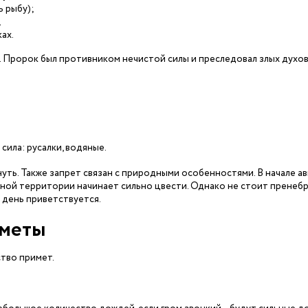
ь рыбу);
;
ах.
. Пророк был противником нечистой силы и преследовал злых духов
сила: русалки, водяные.
уть. Также запрет связан с природными особенностями. В начале ав
жной территории начинает сильно цвести. Однако не стоит пренеб
т день приветствуется.
иметы
тво примет.