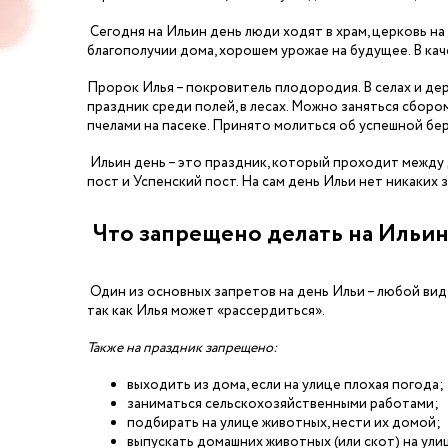
Сегодня на Ильин день люди ходят в храм, церковь на
благополучии дома, хорошем урожае на будущее. В ка
Пророк Илья – покровитель плодородия. В селах и де
праздник среди полей, в лесах. Можно заняться сбором
пчелами на пасеке. Принято молиться об успешной бер
Ильин день – это праздник, который проходит между 
пост и Успенский пост. На сам день Ильи нет никаких з
Что запрещено делать на Ильин
Один из основных запретов на день Ильи – любой вид 
так как Илья может «рассердиться».
Также на праздник запрещено:
выходить из дома, если на улице плохая погода;
заниматься сельскохозяйственными работами;
подбирать на улице животных, нести их домой;
выпускать домашних животных (или скот) на ули