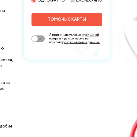
ОДНОКРАТНО
ЕЖЕМЕСЯЧНО
 на
ПОМОЧЬ С КАРТЫ
Я принимаю условия
публичной
оферты
и даю согласие на
обработку
персональных данных
.
ию
ается,
о
ка на
нее
одобие