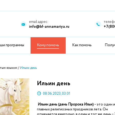
email адрес:
телефо
info@bf-annamariya.ru
+7(80
ши программы
Кому помочь
Как помочь
Полу
тым языком
Ильин день
Ильин день
08.06.2023, 03:01
Ильин день (день Пророка Ильи)
– это один 
главных религиозных праздников лета. Он
отмечается ежегодно, в один и тот же день – 