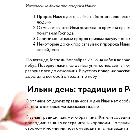
Интересные факты про пророка Илью:
Пророк Илья с детства был набожным человеком
людьми.
Отмечается, что Илья родился во времена правле
почитания Господа.
Своими молитвами пророк призвал засуху – она 
Некоторые до сих пор связывают пророка Илью
не найдено.
По легенде, Господь Бог забрал Илью на небе в возрас
небу». Поверье гласит, когда наступит конец света, то
разрушат все до основания. В русских поверьях расска
дорога, по которой он ездит по небу.
Ильин день: традиции в 
В отличие от других праздников, у дня Ильи нет особ
легенд, о которых мы расскажем далее.
Главная традиция дня – это братчина. Жители соседни
проводили танцы у костра, игры и хороводы. По тради
с громом и молниями, поэтому люди пытались защитить