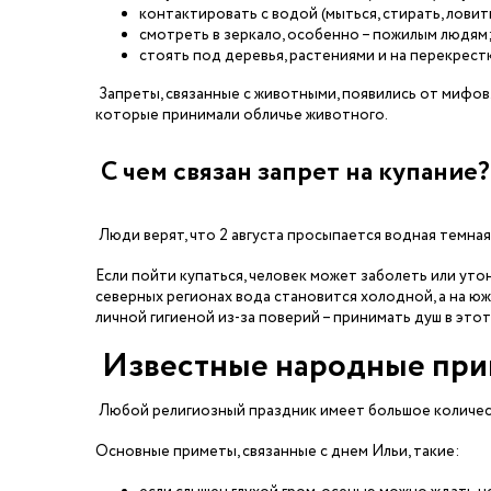
контактировать с водой (мыться, стирать, ловит
смотреть в зеркало, особенно – пожилым людям
стоять под деревья, растениями и на перекрестк
Запреты, связанные с животными, появились от мифов
которые принимали обличье животного.
С чем связан запрет на купание?
Люди верят, что 2 августа просыпается водная темная 
Если пойти купаться, человек может заболеть или утон
северных регионах вода становится холодной, а на ю
личной гигиеной из-за поверий – принимать душ в это
Известные народные пр
Любой религиозный праздник имеет большое количес
Основные приметы, связанные с днем Ильи, такие: