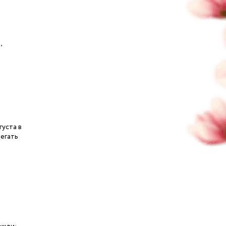
,
густа в
регать