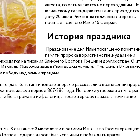
августа, то есть является не переходящим. По
юлианскому календарю праздник приходится
дату 20 июля. Римско-католическая церковь
почитает святого Илью 16 февраля.
История праздника
Празднование дня Ильи посвящено почитан
памяти пророка в христианстве, иудаизме и
ходятся на писания Ближнего Востока, Греции и других стран. Счит
ь, Израиль. Она отмечена в Священном писании. При жизни Илья част
л победу над злыми жрецами.
. Тогда в Константинополе впервые рассказали о вознесении проро
ьи, появилась в период 867-886 года. Историки утверждают, что ра
ли Бога грома из мифологии, а после церковь навязала почитание
ым». В славянской мифологии и религии Илья – это Громовержец, п
 Господь одарил даром: быть сильным и побеждать врагов.