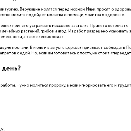
 литургию. Верующие молятся перед иконой Ильи, просят о здоровь
честве молитв подойдет молитва о помощи, молитва о здоровье.
ревнях принято устраивать массовые застолья. Принято встречать
 лечебных растений, грибов и ягод. Из работ разрешено ухаживать 
еменности, а также легких родах.
двумя постами. В июле и в августе церковь призывает соблюдать П
апретов с едой. Но, если вы готовитесь к посту, не стоит «переедат
 день?
работы. Нужно молиться пророку, а если игнорировать его и трудит
цу;