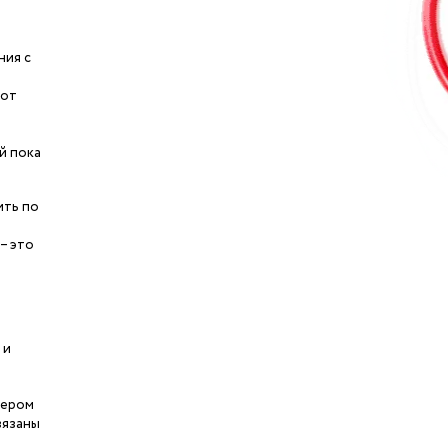
ния с
 от
й пока
ить по
– это
 и
чером
вязаны