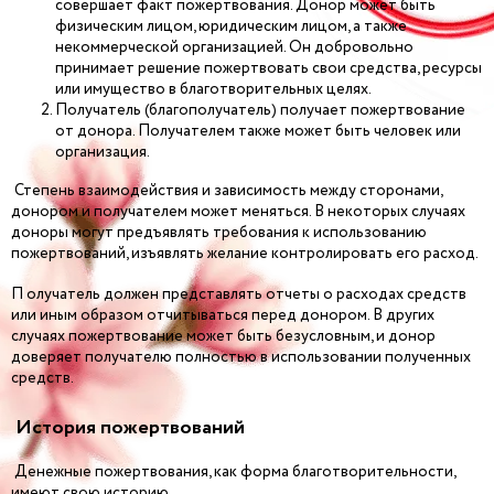
совершает факт пожертвования. Донор может быть
физическим лицом, юридическим лицом, а также
некоммерческой организацией. Он добровольно
принимает решение пожертвовать свои средства, ресурсы
или имущество в благотворительных целях.
Получатель (благополучатель) получает пожертвование
от донора. Получателем также может быть человек или
организация.
Степень взаимодействия и зависимость между сторонами,
донором и получателем может меняться. В некоторых случаях
доноры могут предъявлять требования к использованию
пожертвований, изъявлять желание контролировать его расход.
П олучатель должен представлять отчеты о расходах средств
или иным образом отчитываться перед донором. В других
случаях пожертвование может быть безусловным, и донор
доверяет получателю полностью в использовании полученных
средств.
История пожертвований
Денежные пожертвования, как форма благотворительности,
имеют свою историю.