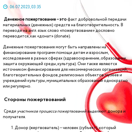
06.07.2023, 03:35
Денежное пожертвование – это
факт добровольной передачи
материальных (денежных) средств на благотворительность. В
переводе на англ. язык слово «пожертвование» дословно
переводится, как «донат» (donate).
Денежные пожертвования могут быть направлены на
финансирование программ помощи детям и взрослым,
исследования в разных сферах (здравоохранение, образование,
защита окружающей среды, культура). Они также являются
источником финансирования для некоммерческих организаций,
благотворительных фондов, религиозных объектов, музеев и
учреждений культуры, муниципальных образований однократно
или регулярно.
Стороны пожертвований
Среди
участников процесса пожертвований выделяют
: донора и
получателя.
Донор (жертвователь) – человек (субъект), который