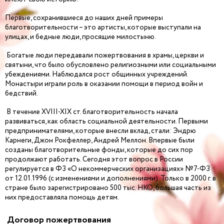
Первые, сохранившиеся до наших дней примеры
благотворительности – это артисты, которые выступали на
улицах, и бедные люди, просящие милостыню.
Богатые люди передавали пожертвования в храмы, церкви и
святыни, что было обусловлено религиозными или социальными
убеждениями. Наблюдался рост общинных учреждений.
Монастыри играли роль в оказании помощи в период войн и
бедствий.
В течение XVIII-XIX ст. благотворительность начала
развиваться, как область социальной деятельности. Первыми
предпринимателями, которые внесли вклад, стали: Эндрю
Карнеги, Джон Рокфеллер, Андрей Меллон. Впервые были
созданы благотворительные фонды, которые до сих пор
продолжают работать. Сегодня этот вопрос в России
регулируется в ФЗ «О некоммерческих организациях» №7-ФЗ
от 12.01.1996 (с изменениями и дополнениями). Только в 2000 г. в
стране было зарегистрировано 500 тыс. НКО, большая часть из
них предоставляла помощь детям.
Договор пожертвования