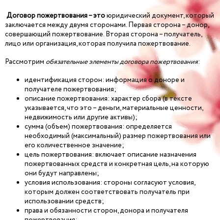
Договор пожертвования – это
юридический документ, который
заключается между двумя сторонами. Первая сторона – донор,
совершающий пожертвование. Вторая сторона – получатель,
лицо или организация, которая получила пожертвование.
Рассмотрим
обязательные элементы договора пожертвования
:
идентификация сторон: информация о доноре и
получателе пожертвования;
описание пожертвования: характер сбора (в тексте
указывается, что это – деньги, материальные ценности,
недвижимость или другие активы);
сумма (объем) пожертвования: определяется
необходимый (максимальный) размер пожертвования или
его количественное значение;
цель пожертвования: включает описание назначения
пожертвованных средств и конкретная цель, на которую
они будут направлены;
условия использования: стороны согласуют условия,
которым должен соответствовать получатель при
использовании средств;
права и обязанности сторон, донора и получателя
пожертвования;