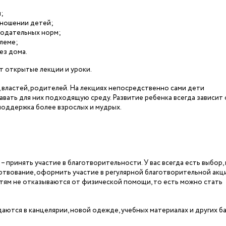
;
тношении детей;
нодательных норм;
леме;
ез дома.
т открытые лекции и уроки.
 властей, родителей. На лекциях непосредственно сами дети
авать для них подходящую среду. Развитие ребенка всегда зависит 
 поддержка более взрослых и мудрых.
принять участие в благотворительности. У вас всегда есть выбор, 
твование, оформить участие в регулярной благотворительной акци
тям не отказываются от физической помощи, то есть можно стать
ются в канцелярии, новой одежде, учебных материалах и других б