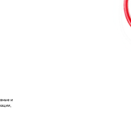
ивные и
нации,