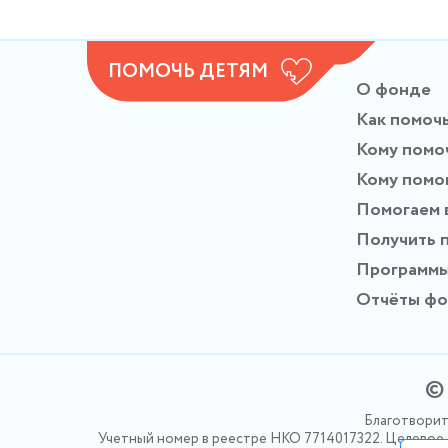
ПОМОЧЬ ДЕТЯМ
О фонде
Как помоч
Кому помо
Кому помо
Помогаем 
Получить 
Программ
Отчёты ф
© 
Благотворит
Учетный номер в реестре НКО 7714017322. Целевое ф