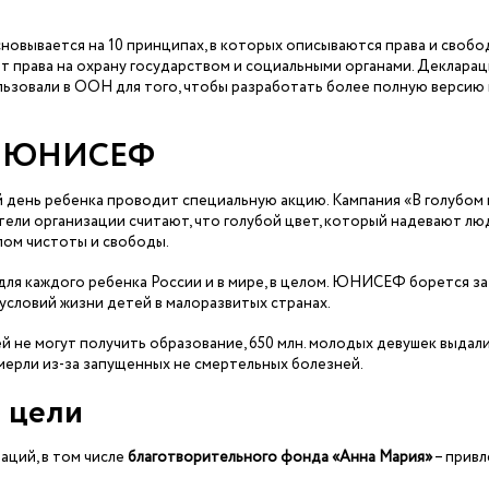
сновывается на 10 принципах, в которых описываются права и свобо
т права на охрану государством и социальными органами. Декларац
льзовали в ООН для того, чтобы разработать более полную версию 
ия ЮНИСЕФ
ень ребенка проводит специальную акцию. Кампания «В голубом 
ели организации считают, что голубой цвет, который надевают лю
лом чистоты и свободы.
ля каждого ребенка России и в мире, в целом. ЮНИСЕФ борется за
условий жизни детей в малоразвитых странах.
 не могут получить образование, 650 млн. молодых девушек выдал
 умерли из-за запущенных не смертельных болезней.
 цели
аций, в том числе
благотворительного фонда «Анна Мария»
– привл