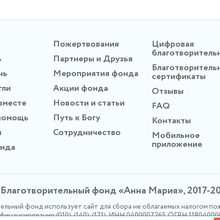
Пожертвования
Цифровая
благотворитель
ь
Партнеры и Друзья
Благотворитель
чь
Мероприятия фонда
сертификаты
гли
Акции фонда
Отзывы
вместе
Новости и статьи
FAQ
помощь
Путь к Богу
Контакты
ы
Сотрудничество
Мобильное
приложение
онда
Благотворительный фонд «Анна Мария», 2017-2
ельный фонд использует сайт для сбора не облагаемых налогом по
инансирование (010), (140), (171). ИНН 0400007265, ОГРН 1180400