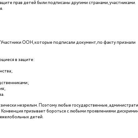
защите прав детей были подписаны другими странами, участниками.
я.
у. Участники ООН, которые подписали документ, по факту признали
ющиеся в защите:
анства;
одственниками;
ия;
ва.
изически незрелым. Поэтому любые государственные, администрат
у. Конвенция призывает бороться с любыми проявлениями дискрими
тяжелобольных детей.