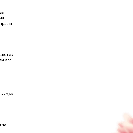
ды
ия
прав и
цвете»
ди для
и замуж
ечь