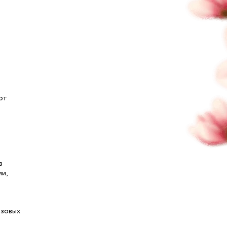
от
в
и,
азовых