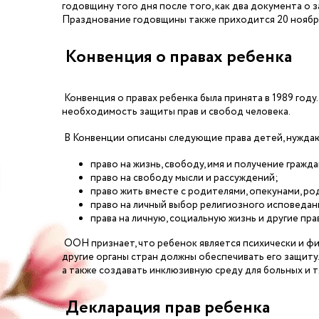
годовщину того дня после того, как два документа о 
Празднование годовщины также приходится 20 ноябр
Конвенция о правах ребенка
Конвенция о правах ребенка была принята в 1989 год
необходимость защиты прав и свобод человека.
В Конвенции описаны следующие права детей, нужда
право на жизнь, свободу, имя и получение гражд
право на свободу мысли и рассуждений;
право жить вместе с родителями, опекунами, р
право на личный выбор религиозного исповедан
права на личную, социальную жизнь и другие пра
ООН признает, что ребенок является психически и ф
другие органы стран должны обеспечивать его защит
а также создавать инклюзивную среду для больных и 
Декларация прав ребенка