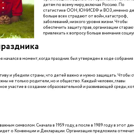
детям по всему миру, включая Россию. По
статистике ООН, ЮНИСЕФ и ВОЗ, именно д
больше всех страдают от войн, катастроф,
заболеваний, низкого уровня жизни. Чтобы
обеспечить защиту прав, организации стараю
привлекать к вопросу больше внимания социу
праздника
 начался в момент, когда праздник был утвержден в ходе собрания
ву и убедили страны, что детей важно и нужно защищать. Чтобы 
лжны не только родители, но и общество. Каждый человек, главы
ное участие в создании образовательной и развивающей среды, ко
ажным символом. Сначала в 1959 году, а после в 1989 году в этот де
 идет о Конвенции и Декларации. Организация предложила отмечат