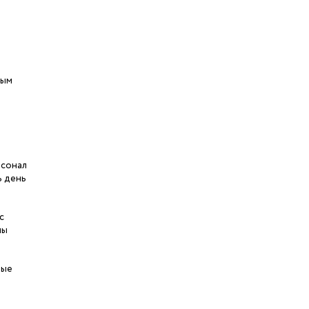
ным
рсонал
ь день
с
ны
рые