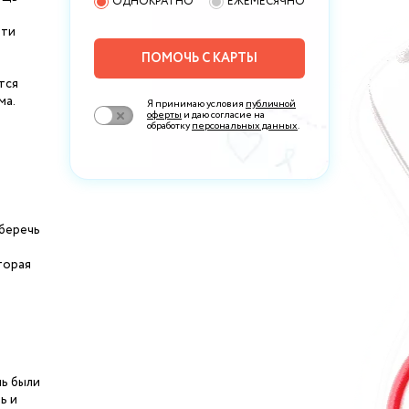
ОДНОКРАТНО
ЕЖЕМЕСЯЧНО
ети
ПОМОЧЬ С КАРТЫ
тся
ма.
Я принимаю условия
публичной
оферты
и даю согласие на
обработку
персональных данных
.
сберечь
торая
нь были
ь и