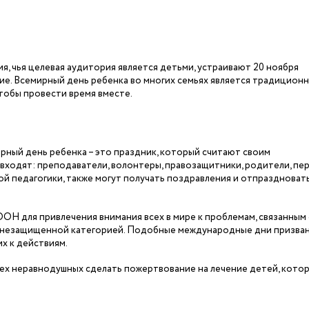
я, чья целевая аудитория является детьми, устраивают 20 ноября
ие. Всемирный день ребенка во многих семьях является традицион
чтобы провести время вместе.
рный день ребенка – это праздник, который считают своим
входят: преподаватели, волонтеры, правозащитники, родители, пе
й педагогики, также могут получать поздравления и отпраздноват
Н для привлечения внимания всех в мире к проблемам, связанным 
ой незащищенной категорией. Подобные международные дни призва
х к действиям.
ех неравнодушных сделать пожертвование на лечение детей, кото