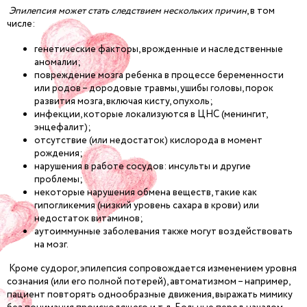
Эпилепсия может стать следствием нескольких причин
, в том
числе:
генетические факторы, врожденные и наследственные
аномалии;
повреждение мозга ребенка в процессе беременности
или родов – дородовые травмы, ушибы головы, порок
развития мозга, включая кисту, опухоль;
инфекции, которые локализуются в ЦНС (менингит,
энцефалит);
отсутствие (или недостаток) кислорода в момент
рождения;
нарушения в работе сосудов: инсульты и другие
проблемы;
некоторые нарушения обмена веществ, такие как
гипогликемия (низкий уровень сахара в крови) или
недостаток витаминов;
аутоиммунные заболевания также могут воздействовать
на мозг.
Кроме судорог, эпилепсия сопровождается изменением уровня
сознания (или его полной потерей), автоматизмом – например,
пациент повторять однообразные движения, выражать мимику