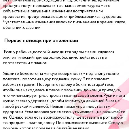
без понимания происходящего и т.д. Больные перед началом
приступа могут переживать так называемые «ауры» – это
субъективные ощущения, изменения восприятия или
предвестия, предупреждающие о приближающихся судорогах.
Чувствительные изменения включают изменения в зрении, слухе,
обонянии, осязании.
Первая помощь при эпилепсии
Если у ребенка, который находится рядом с вами, случился
эпилептический припадок, необходимо действовать в
соответствии с планом.
Уложите больного на мягкую поверхность – под спину можно
положить полотенце, куртку, валик, сумку. Это позволит
избежать травмы. Поверните голову в бок и постарайтесь,
чтобы она находилась в таком положении до конца припадка,
что минимизирует риск проглатывания своей слюны. Руки и ноги
нужно слегка удерживать, чтобы амплитуда движений была не
такой резкой и сильной. Нельзя также «противостоять»
судорогам. Если человек успел стиснуть челюсть, не разжимайте
ее. Однако если есть возможность, лучше вставить в рот какой-
то предмет – платок, ложку. По возможности вызовите Скорую
помощь, которая приедет в ближайшее время.