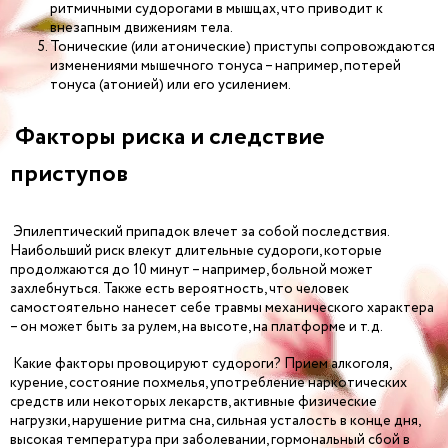
ритмичными судорогами в мышцах, что приводит к
внезапным движениям тела.
Тонические (или атонические) приступы сопровождаются
изменениями мышечного тонуса – например, потерей
тонуса (атонией) или его усилением.
Факторы риска и следствие
приступов
Эпилептический припадок влечет за собой последствия.
Наибольший риск влекут длительные судороги, которые
продолжаются до 10 минут – например, больной может
захлебнуться. Также есть вероятность, что человек
самостоятельно нанесет себе травмы механического характера
– он может быть за рулем, на высоте, на платформе и т.д.
Какие факторы провоцируют судороги? Прием алкоголя,
курение, состояние похмелья, употребление наркотических
средств или некоторых лекарств, активные физические
нагрузки, нарушение ритма сна, сильная усталость в конце дня,
высокая температура при заболевании, гормональный сбой в