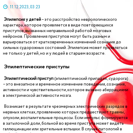
11.12.2023, 03:23
Эпилепсия у детей
– это расстройство неврологического
характера, которое проявляется в виде повторяющихся
приступов, вызванных неправильной работой мозговых
нейронов. Проявления приступов могут быть разным и
варьироваться от кратковременных изменений сознания до
сильных судорожных состояний. Эпилепсия может проявляться
не только у детей, но и у людей в старшем возрасте.
Эпилептические приступы
Эпилептический приступ
(эпилептический припадок, судорога)
– это внезапное и временное изменение поведения, сознания,
активности и чувствительности, которое вызвано аберрациями
в электрической активности мозга.
Возникает в результате чрезмерных электрических разрядов в
нервных клетках, проявлению которых предшествуют травмы,
опухоли, воспалительные процессы. Если импульс формируется
в затылочной доли, больной во время приступа может видеть
галлюцинации или зрительные вспышки. В случае патологий в