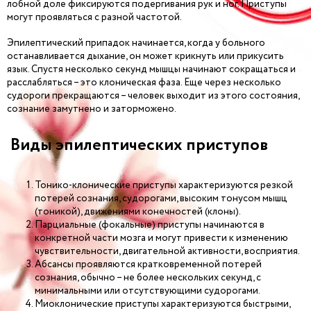
лобной доле фиксируются подергивания рук и ног. Приступы
могут проявляться с разной частотой.
Эпилептический припадок начинается, когда у больного
останавливается дыхание, он может крикнуть или прикусить
язык. Спустя несколько секунд мышцы начинают сокращаться и
расслабляться – это клоническая фаза. Еще через несколько
судороги прекращаются – человек выходит из этого состояния,
сознание замутнено и заторможено.
Виды эпилептических приступов
Тонико-клонические приступы характеризуются резкой
потерей сознания, судорогами, высоким тонусом мышц
(тоникой), движениями конечностей (клоны).
Парциальные (фокальные) приступы начинаются в
конкретной части мозга и могут привести к изменению
чувствительности, двигательной активности, восприятия.
Абсансы проявляются кратковременной потерей
сознания, обычно – не более нескольких секунд, с
минимальными или отсутствующими судорогами.
Миоклонические приступы характеризуются быстрыми,