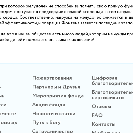
 при котором желудочек не способен выполнять свою прямую фун
родом, поступает в предсердие с правой стороны, а затем направл
 сердца. Соответственно, нагрузка на желудочек снижается в дв
шей эффективности, и операция Фонтена является последним этапо
ада, что в нашем обществе есть много людей, которым не чужды п
удьбе детей и помогаете оплачивать их лечение!
Пожертвования
Цифровая
благотворитель
ь
Партнеры и Друзья
Благотворитель
чь
Мероприятия фонда
сертификаты
гли
Акции фонда
Отзывы
вместе
Новости и статьи
FAQ
помощь
Путь к Богу
Контакты
ы
Сотрудничество