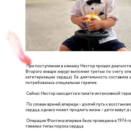
При поступлении в клинику Нестор прошел диагности
Второго января хирург выполнил третью по счету о
катетеризации сердца). Ее длительность составила 
потребовалась специальная терапия.
Сейчас Нестор находится в палате интенсивной терап
По словам врачей, впереди – долгий путь к восстано
сердца, однако может продлить жизнь – дети живут, в
Операция Фонтена впервые была проведена в 1974 году
тяжелых типах порока сердца.