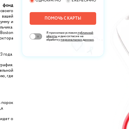
ОДНОКРАТНО
ЕЖЕМЕСЯЧНО
й фонд
своего
 вашей
ПОМОЧЬ С КАРТЫ
умму и
льчика.
Boston
Я принимаю условия
публичной
оферты
и даю согласие на
доктора
обработку
персональных данных
.
3 года.
графия.
тельной
ию, где
ь порок
а.
 идет о