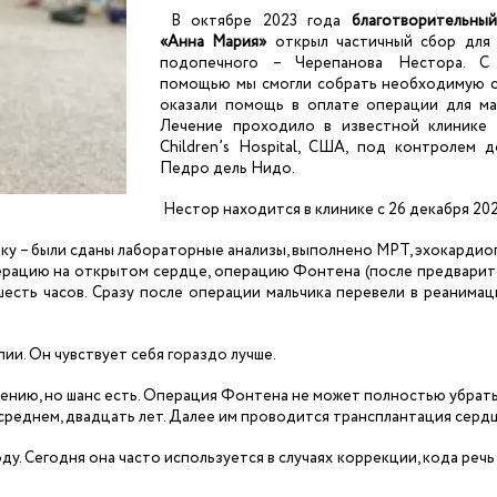
В октябре 2023 года
благотворительны
«Анна Мария»
открыл частичный сбор для 
подопечного – Черепанова Нестора. С
помощью мы смогли собрать необходимую с
оказали помощь в оплате операции для ма
Лечение проходило в известной клинике 
Children’s Hospital, США, под контролем 
Педро дель Нидо.
Нестор находится в клинике с 26 декабря 202
ку – были сданы лабораторные анализы, выполнено МРТ, эхокардио
перацию на открытом сердце, операцию Фонтена (после предвари
шесть часов. Сразу после операции мальчика перевели в реанимац
ии. Он чувствует себя гораздо лучше.
влению, но шанс есть. Операция Фонтена не может полностью убрат
 среднем, двадцать лет. Далее им проводится трансплантация сердц
. Сегодня она часто используется в случаях коррекции, кода речь