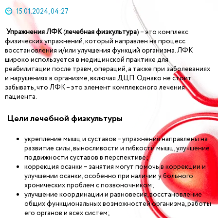
15.01.2024, 04:27
Упражнения ЛФК
(
лечебная физкультура
) – это комплекс
физических упражнений, который направлен на процесс
восстановления и/или улучшения функций организма. ЛФК
широко используется в медицинской практике для
реабилитации после травм, операций, а также при заболеваниях
и нарушениях в организме, включая ДЦП. Однако не стоит
забывать, что ЛФК – это элемент комплексного лечения
пациента.
Цели лечебной физкультуры
укрепление мышц и суставов – упражнения направлены на
развитие силы, выносливости и гибкости мышц, улучшение
подвижности суставов в перспективе;
коррекция осанки – занятия могут помочь в коррекции и
улучшении осанки, особенно при наличии у больного
хронических проблем с позвоночником;
улучшение координации и равновесия, восстановление
общих функциональных возможностей организма, работы
его органов и всех систем;