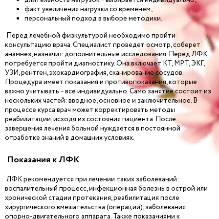
факт увеличения нагрузки со временем;
персональный подход в выборе методики.
Перед лечебной физкультурой необходимо пройти
консультацию врача. Специалист проведет осмотр, соберет
анамнез, назначит дополнительные исследования. Перед ЛФК
потребуется пройти диагностику. Она включает КТ, МРТ, ЭКГ,
УЗИ, рентген, эхокардиография, сканирование сосудов.
Процедура имеет показания и противопоказания, которые
важно учитывать – все индивидуально. Само занятие состоит из
нескольких частей: вводное, основное и заключительное. В
процессе курса врач может корректировать методы
реабилитации, исходя из состояния пациента. После
завершения лечения больной нуждается в постоянной
отработке знаний в домашних условиях.
Показания к ЛФК
ЛФК рекомендуется при лечении таких заболеваний:
воспалительный процесс, инфекционная болезнь в острой или
хронической стадии протекания, реабилитация после
хирургического вмешательства (операции), заболевания
опорно-двигательного аппарата. Также показаниями к