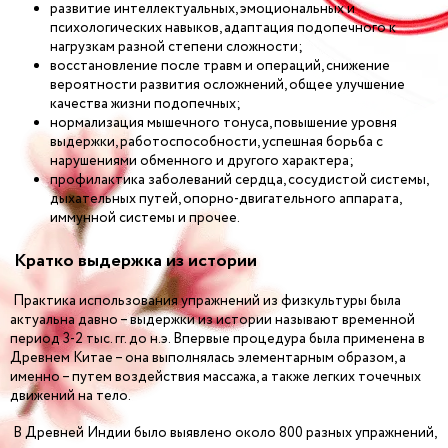
развитие интеллектуальных, эмоциональных и
психологических навыков, адаптация подопечного к
нагрузкам разной степени сложности;
восстановление после травм и операций, снижение
вероятности развития осложнений, общее улучшение
качества жизни подопечных;
нормализация мышечного тонуса, повышение уровня
выдержки, работоспособности, успешная борьба с
нарушениями обменного и другого характера;
профилактика заболеваний сердца, сосудистой системы,
дыхательных путей, опорно-двигательного аппарата,
иммунной системы и прочее.
Кратко выдержка из истории
Практика использования упражнений из физкультуры была
актуальна давно – выдержки из истории называют временной
период 3-2 тыс. гг. до н.э. Впервые процедура была применена в
Древнем Китае – она выполнялась элементарным образом, а
именно – путем воздействия массажа, а также легких точечных
движений на тело.
В Древней Индии было выявлено около 800 разных упражнений,