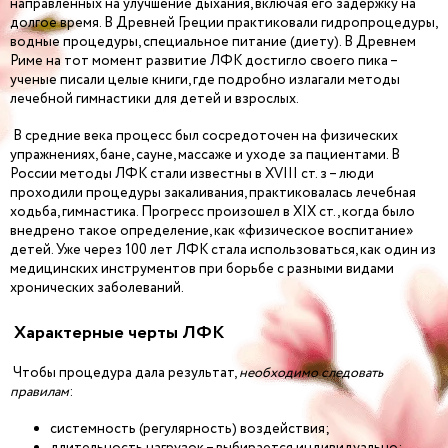
направленных на улучшение дыхания, включая его задержку на
долгое время. В Древней Греции практиковали гидропроцедуры,
водные процедуры, специальное питание (диету). В Древнем
Риме на тот момент развитие ЛФК достигло своего пика –
ученые писали целые книги, где подробно излагали методы
лечебной гимнастики для детей и взрослых.
В средние века процесс был сосредоточен на физических
упражнениях, бане, сауне, массаже и уходе за пациентами. В
России методы ЛФК стали известны в XVIII ст. з – люди
проходили процедуры закаливания, практиковалась лечебная
ходьба, гимнастика. Прогресс произошел в XIX ст., когда было
внедрено такое определение, как «физическое воспитание»
детей. Уже через 100 лет ЛФК стала использоваться, как один из
медицинских инструментов при борьбе с разными видами
хронических заболеваний.
Характерные черты ЛФК
Чтобы процедура дала результат,
необходимо следовать
правилам
:
системность (регулярность) воздействия;
длительность нагрузок – выбирается индивидуально;