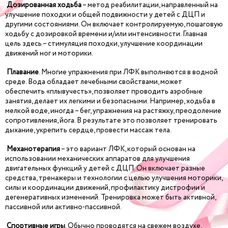
Дозированная ходьба
– метод реабилитации, направленный на
улучшение походки и общей подвижности у детей с ДЦП и
другими состояниями. Он включает контролируемую, пошаговую
ходьбу с дозировкой времени и/или интенсивности. Главная
цель здесь – стимуляция походки, улучшение координации
движений ног и моторики.
Плавание
. Многие упражнения при ЛФК выполняются в водной
среде. Вода обладает лечебными свойствами, может
обеспечить «плывучесть», позволяет проводить аэробные
занятия, делает их легкими и безопасными. Например, ходьба в
мелкой воде, иногда – бег, упражнения на растяжку, преодоление
сопротивления, йога. В результате это позволяет тренировать
дыхание, укрепить сердце, провести массаж тела.
Механотерапия
– это вариант ЛФК, который основан на
использовании механических аппаратов для улучшения
двигательных функций у детей с ДЦП. Он включает разные
средства, тренажеры и технологии с целью улучшения моторики,
силы и координации движений, профилактику дистрофии и
дегенеративных изменений. Тренировка может быть активной,
пассивной или активно-пассивной.
Спортивные игры
. Обычно проводятся на свежем воздухе,