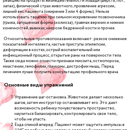
реакцию на продукты жизнедеятельности лошади (шерсть, пот,
запах), физический страх животного, проявление агрессии,
лишний вес пациента (ожирение 3 или 4 формы). Нельзя
использовать терапию при сильном искривлении позвоночника
(грыжа, запущенная форма сколиоза), травмах верхних и нижних
конечностей, вывихах, некрозе бедренной кости и прочее.
Относительные противопоказания включают: резкое снижение
показателей интеллекта, частые приступы эпилепсии,
деформации в костях, острый воспалительный или
инфекционный процесс, открытые раны на поверхности тела.
Также сюда можно отнести признаки миозита, остеопороза,
миастении, гемофилии, глаукомы, дистрофии мышц. Перед
лечением лучше получить консультацию профильного врача.
Основные виды упражнений
Упражнение шаг-остановка. Животное делает несколько
шагов, затем инструктор останавливает его. Это дает
возможность ребенку почувствовать пространство,
научиться балансировать, контролировать свое тело,
чтобы не упасть.
Езда спиной вперед. Пациент может ощутить импульсы в