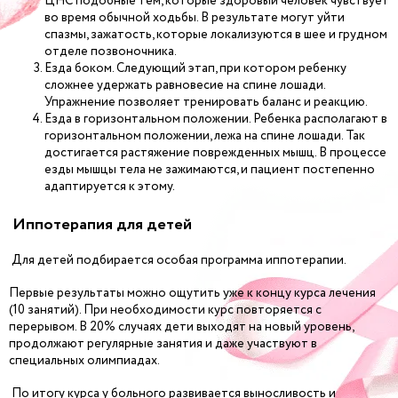
ЦНС подобные тем, которые здоровый человек чувствует
во время обычной ходьбы. В результате могут уйти
спазмы, зажатость, которые локализуются в шее и грудном
отделе позвоночника.
Езда боком. Следующий этап, при котором ребенку
сложнее удержать равновесие на спине лошади.
Упражнение позволяет тренировать баланс и реакцию.
Езда в горизонтальном положении. Ребенка располагают в
горизонтальном положении, лежа на спине лошади. Так
достигается растяжение поврежденных мышц. В процессе
езды мышцы тела не зажимаются, и пациент постепенно
адаптируется к этому.
Иппотерапия для детей
Для детей подбирается особая программа иппотерапии.
Первые результаты можно ощутить уже к концу курса лечения
(10 занятий). При необходимости курс повторяется с
перерывом. В 20% случаях дети выходят на новый уровень,
продолжают регулярные занятия и даже участвуют в
специальных олимпиадах.
По итогу курса у больного развивается выносливость и