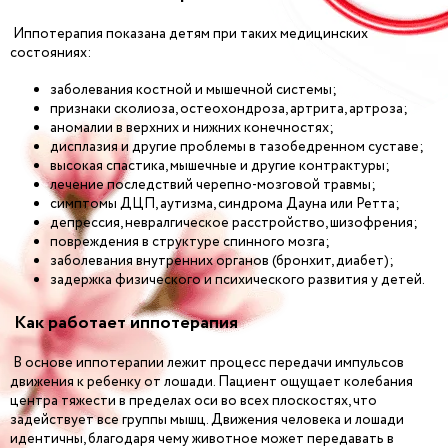
Иппотерапия показана детям при таких медицинских
состояниях:
заболевания костной и мышечной системы;
признаки сколиоза, остеохондроза, артрита, артроза;
аномалии в верхних и нижних конечностях;
дисплазия и другие проблемы в тазобедренном суставе;
высокая спастика, мышечные и другие контрактуры;
лечение последствий черепно-мозговой травмы;
симптомы ДЦП, аутизма, синдрома Дауна или Ретта;
депрессия, невралгическое расстройство, шизофрения;
повреждения в структуре спинного мозга;
заболевания внутренних органов (бронхит, диабет);
задержка физического и психического развития у детей.
Как работает иппотерапия
В основе иппотерапии лежит процесс передачи импульсов
движения к ребенку от лошади. Пациент ощущает колебания
центра тяжести в пределах оси во всех плоскостях, что
задействует все группы мышц. Движения человека и лошади
идентичны, благодаря чему животное может передавать в