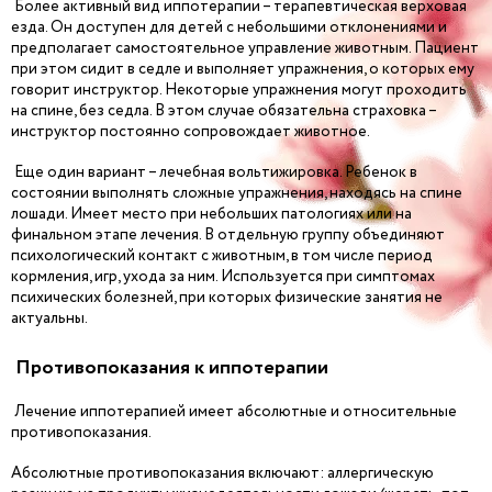
Более активный вид иппотерапии – терапевтическая верховая
езда. Он доступен для детей с небольшими отклонениями и
предполагает самостоятельное управление животным. Пациент
при этом сидит в седле и выполняет упражнения, о которых ему
говорит инструктор. Некоторые упражнения могут проходить
на спине, без седла. В этом случае обязательна страховка –
инструктор постоянно сопровождает животное.
Еще один вариант – лечебная вольтижировка. Ребенок в
состоянии выполнять сложные упражнения, находясь на спине
лошади. Имеет место при небольших патологиях или на
финальном этапе лечения. В отдельную группу объединяют
психологический контакт с животным, в том числе период
кормления, игр, ухода за ним. Используется при симптомах
психических болезней, при которых физические занятия не
актуальны.
Противопоказания к иппотерапии
Лечение иппотерапией имеет абсолютные и относительные
противопоказания.
Абсолютные противопоказания включают: аллергическую