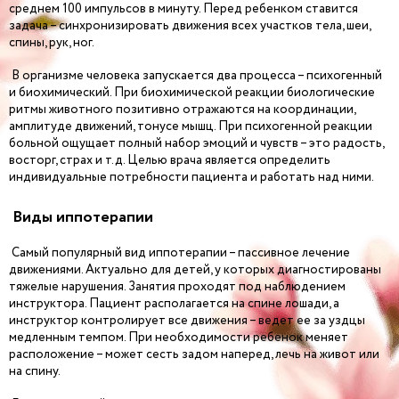
среднем 100 импульсов в минуту. Перед ребенком ставится
задача – синхронизировать движения всех участков тела, шеи,
спины, рук, ног.
В организме человека запускается два процесса – психогенный
и биохимический. При биохимической реакции биологические
ритмы животного позитивно отражаются на координации,
амплитуде движений, тонусе мышц. При психогенной реакции
больной ощущает полный набор эмоций и чувств – это радость,
восторг, страх и т.д. Целью врача является определить
индивидуальные потребности пациента и работать над ними.
Виды иппотерапии
Самый популярный вид иппотерапии – пассивное лечение
движениями. Актуально для детей, у которых диагностированы
тяжелые нарушения. Занятия проходят под наблюдением
инструктора. Пациент располагается на спине лошади, а
инструктор контролирует все движения – ведет ее за уздцы
медленным темпом. При необходимости ребенок меняет
расположение – может сесть задом наперед, лечь на живот или
на спину.