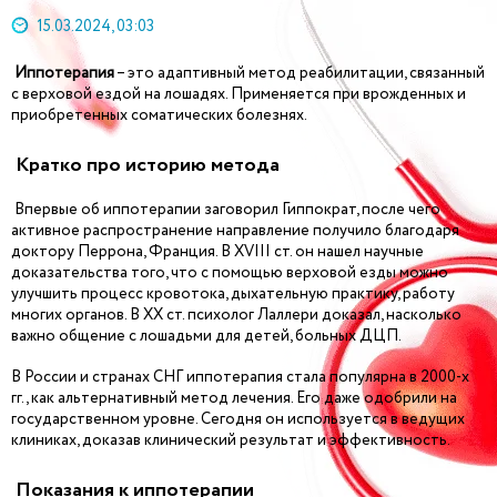
15.03.2024, 03:03
Иппотерапия
– это адаптивный метод реабилитации, связанный
с верховой ездой на лошадях. Применяется при врожденных и
приобретенных соматических болезнях.
Кратко про историю метода
Впервые об иппотерапии заговорил Гиппократ, после чего
активное распространение направление получило благодаря
доктору Перрона, Франция. В XVIII ст. он нашел научные
доказательства того, что с помощью верховой езды можно
улучшить процесс кровотока, дыхательную практику, работу
многих органов. В XX ст. психолог Лаллери доказал, насколько
важно общение с лошадьми для детей, больных ДЦП.
В России и странах СНГ иппотерапия стала популярна в 2000-х
гг., как альтернативный метод лечения. Его даже одобрили на
государственном уровне. Сегодня он используется в ведущих
клиниках, доказав клинический результат и эффективность.
Показания к иппотерапии