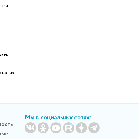
были
нять
з наших
Мы в социальных сетях:
ность
ные