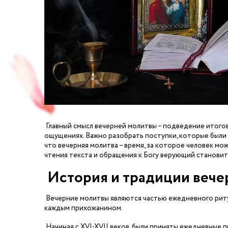
Главный смысл вечерней молитвы – подведение итогов
ощущениях. Важно разобрать поступки, которые были с
что вечерняя молитва – время, за которое человек мож
чтения текста и обращения к Богу верующий становит
История и традиции вече
Вечерние молитвы являются частью ежедневного ритуал
каждым прихожанином.
Начиная с XVI-XVII веков, были приняты ежедневные п