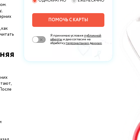
ОДНОКРАТНО
ЕЖЕМЕСЯЧНО
ом.
,
ерних
ПОМОЧЬ С КАРТЫ
 как
 читать
Я принимаю условия
публичной
оферты
и даю согласие на
обработку
персональных данных
.
рняя
нних
итают,
 После
и
назад