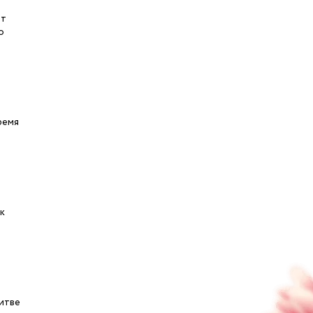
ет
о
ремя
к
литве