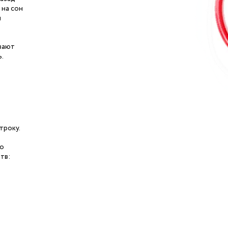
 на сон
и
ывают
ь.
троку.
го
тв: