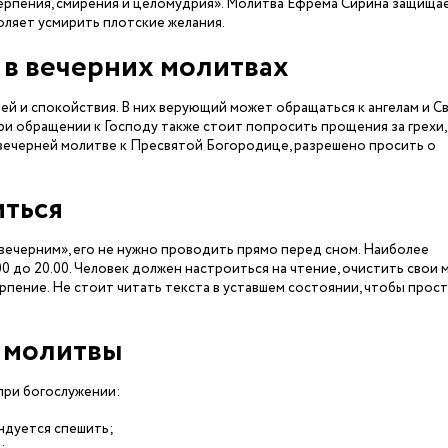
ерпения, смирения и целомудрия». Молитва Ефрема Сирина защища
оляет усмирить плотские желания.
 в вечерних молитвах
й и спокойствия. В них верующий может обращаться к ангелам и С
При обращении к Господу также стоит попросить прощения за грехи,
 вечерней молитве к Пресвятой Богородице, разрешено просить о
иться
вечерним», его не нужно проводить прямо перед сном. Наиболее
0 до 20.00. Человек должен настроиться на чтение, очистить свои 
рпение. Не стоит читать текста в уставшем состоянии, чтобы прос
 молитвы
при богослужении:
ндуется спешить;