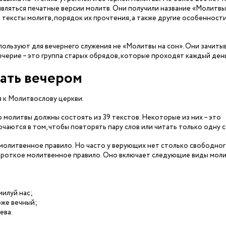
являться печатные версии молитв. Они получили название «Молитвы
 тексты молитв, порядок их прочтения, а также другие особенност
пользуют для вечернего служения не «Молитвы на сон». Они зачит
вечерие – это группа старых обрядов, которые проходят каждый ден
ать вечером
 к Молитвослову церкви.
 молитвы должны состоять из 39 текстов. Некоторые из них – это
чаются в том, чтобы повторять пару слов или читать только одну с
молитвенное правило. Но часто у верующих нет столько свободно
короткое молитвенное правило. Оно включает следующие виды моли
милуй нас;
оже вечный;
ева.