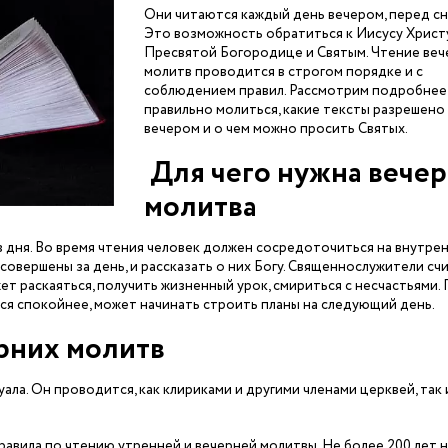
Они читаются каждый день вечером, перед сн
Это возможность обратиться к Иисусу Христу
Пресвятой Богородице и Святым. Чтение веч
молитв проводится в строгом порядке и с
соблюдением правил. Рассмотрим подробнее,
правильно молиться, какие тексты разрешено
вечером и о чем можно просить Святых.
Для чего нужна вече
молитва
 дня. Во время чтения человек должен сосредоточиться на внутре
овершены за день, и рассказать о них Богу. Священнослужители сч
ет раскаяться, получить жизненный урок, смириться с несчастьями.
ся спокойнее, может начинать строить планы на следующий день.
рних молитв
а. Он проводится, как клириками и другими членами церквей, так 
равила по чтению утренней и вечерней молитвы. Не более 200 лет 