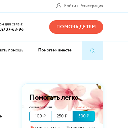
Войти
Регистрация
н для связи:
ПОМОЧЬ ДЕТЯМ
0)707-63-96
чить помощь
Помогаем вместе
Помогать легко
сумма помощи
указать свою
100 ₽
250 ₽
500 ₽
ь