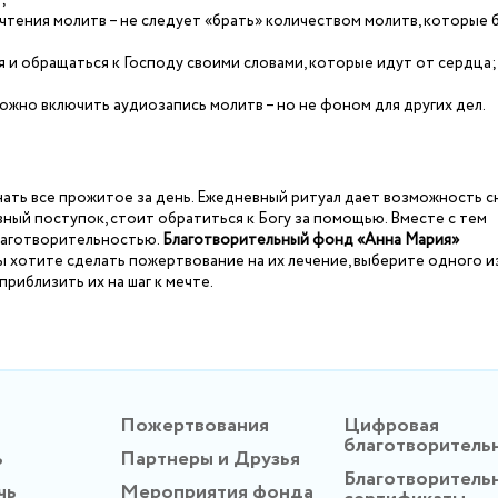
;
чтения молитв – не следует «брать» количеством молитв, которые 
 и обращаться к Господу своими словами, которые идут от сердца;
можно включить аудиозапись молитв – но не фоном для других дел.
ть все прожитое за день. Ежедневный ритуал дает возможность с
вный поступок, стоит обратиться к Богу за помощью. Вместе с тем
благотворительностью.
Благотворительный фонд «Анна Мария»
 хотите сделать пожертвование на их лечение, выберите одного и
риблизить их на шаг к мечте.
Пожертвования
Цифровая
благотворитель
ь
Партнеры и Друзья
Благотворитель
чь
Мероприятия фонда