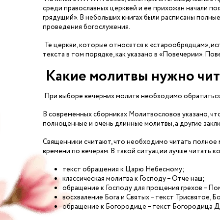
среди православных церквей и ее прихожан начали по
грядущий». В небольших книгах были расписаны полные
проведения богослужения.
Те церкви, которые относятся к «старообрядцам», ис
текста в том порядке, как указано в «Повечерии». По
Какие молитвы нужно чит
При выборе вечерних молитв необходимо обратиться
В современных сборниках Молитвословов указано, что
полноценные и очень длинные молитвы, а другие заклю
Священники считают, что необходимо читать полное 
времени по вечерам. В такой ситуации лучше читать 
текст обращения к Царю Небесному;
классическая молитва к Господу – Отче наш;
обращение к Господу для прощения грехов – По
восхваление Бога и Святых – текст Трисвятое, Б
обращение к Богородице – текст Богородица Д