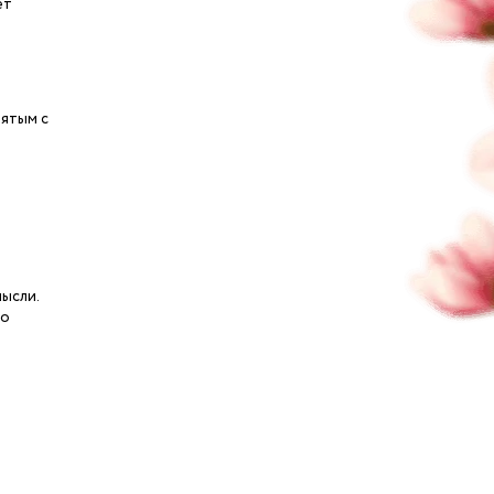
ет
вятым с
мысли.
то