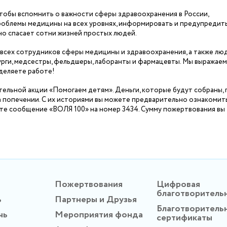
чтобы вспомнить о важности сферы здравоохранения в России,
проблемы медицины на всех уровнях, информировать и предупредит
вно спасает сотни жизней простых людей.
всех сотрудников сферы медицины и здравоохранения, а также люд
рурги, медсестры, фельдшеры, лаборанты и фармацевты. Мы выражаем
уделяете работе!
тельной акции «Помогаем детям». Деньги, которые будут собраны,
а попечении. С их историями вы можете предварительно ознакомит
ьте сообщение «ВОЛЯ 100» на номер 3434. Сумму пожертвования вы
Пожертвования
Цифровая
благотворитель
ь
Партнеры и Друзья
Благотворитель
чь
Мероприятия фонда
сертификаты