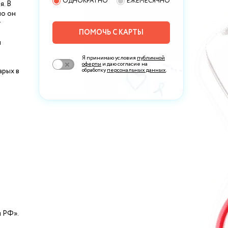
ОДНОКРАТНО
ЕЖЕМЕСЯЧНО
я. В
но он
т
ПОМОЧЬ С КАРТЫ
й
Я принимаю условия
публичной
оферты
и даю согласие на
арых в
обработку
персональных данных
.
 РФ».