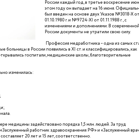
России каждый год, в третье воскресение июн
этом году он выпадает на 16 июня. Официаль
был введен на основе двух Указов №3018-Х о
01.10.1980 г. и №9724-XI от 01.11.1988 г., с
изменениями и дополнениями. В современно
России документы не утратили свою силу.
Профессия медработника – одна из самых ст
е больницы в России появились в XI ст. и классифицировались, как
открывались госпитали, медицинские школы, благотворительные
ьно изменилась:
;
щи;
нала.
ере медицины задействовано порядка 1,5 млн. людей. За труд
 «Заслуженный работник здравоохранения РФ» и «Заслуженный врач
составляет 20 лет и 15 лет, соответственно.