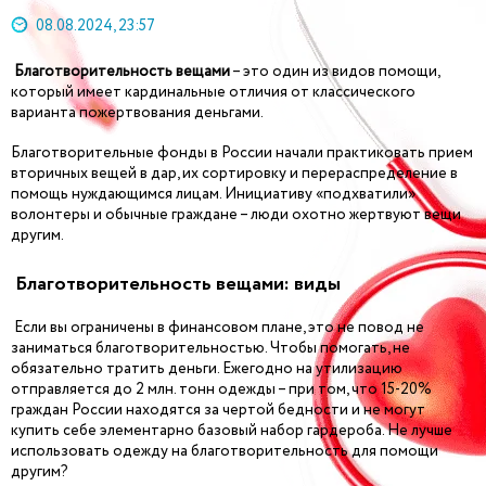
08.08.2024, 23:57
Благотворительность вещами
– это один из видов помощи,
который имеет кардинальные отличия от классического
варианта пожертвования деньгами.
Благотворительные фонды в России начали практиковать прием
вторичных вещей в дар, их сортировку и перераспределение в
помощь нуждающимся лицам. Инициативу «подхватили»
волонтеры и обычные граждане – люди охотно жертвуют вещи
другим.
Благотворительность вещами: виды
Если вы ограничены в финансовом плане, это не повод не
заниматься благотворительностью. Чтобы помогать, не
обязательно тратить деньги. Ежегодно на утилизацию
отправляется до 2 млн. тонн одежды – при том, что 15-20%
граждан России находятся за чертой бедности и не могут
купить себе элементарно базовый набор гардероба. Не лучше
использовать одежду на благотворительность для помощи
другим?