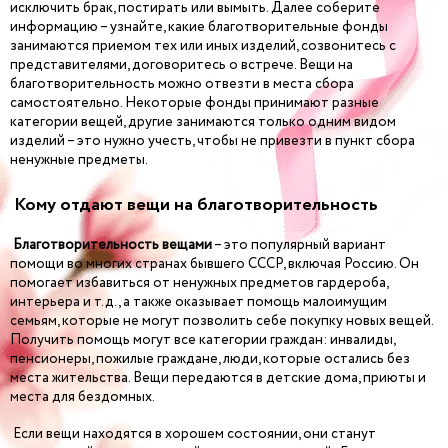
исключить брак, постирать или вымыть. Далее соберите
информацию – узнайте, какие благотворительные фонды
занимаются приемом тех или иных изделий, созвонитесь с
представителями, договоритесь о встрече. Вещи на
благотворительность можно отвезти в места сбора
самостоятельно. Некоторые фонды принимают разные
категории вещей, другие занимаются только одним видом
изделий – это нужно учесть, чтобы не привезти в пункт сбора
ненужные предметы.
Кому отдают вещи на благотворительность
Благотворительность вещами
– это популярный вариант
помощи во многих странах бывшего СССР, включая Россию. Он
помогает избавиться от ненужных предметов гардероба,
интерьера и т.д., а также оказывает помощь малоимущим
семьям, которые не могут позволить себе покупку новых вещей.
Получить помощь могут все категории граждан: инвалиды,
пенсионеры, пожилые граждане, люди, которые остались без
места жительства. Вещи передаются в детские дома, приюты и
места для бездомных.
Если вещи находятся в хорошем состоянии, они станут