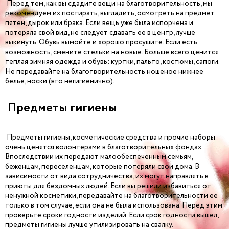
Перед тем, как вы сдадите вещи на благотворительность, мы
рекомендуем их постирать, выгладить, осмотреть на предмет
пятен, дырок или брака. Если вещь уже была испорчена и
потеряла свой вид, не следует сдавать ее в центр, лучше
выкинуть. Обувь вымойте и хорошо просушите. Если есть
возможность, смените стельки на новые. Больше всего ценится
теплая зимняя одежда и обувь: куртки, пальто, костюмы, сапоги.
Не передавайте на благотворительность ношеное нижнее
белье, носки (это негигиенично).
Предметы гигиены
Предметы гигиены, косметические средства и прочие наборы
очень ценятся волонтерами в благотворительных фондах.
Впоследствии их передают малообеспеченным семьям,
беженцам, переселенцам, которые потеряли свои дома. В
зависимости от вида сотрудничества, их могут направлять в
приюты для бездомных людей. Если вы решили избавиться от
ненужной косметики, передавайте на благотворительности ее
только в том случае, если она не была использована. Перед этим
проверьте сроки годности изделий. Если срок годности вышел,
предметы гигиены лучше утилизировать на свалку.