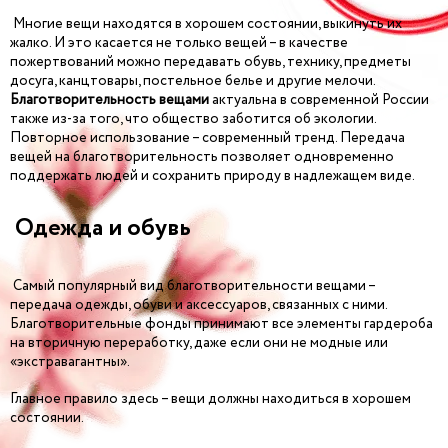
Многие вещи находятся в хорошем состоянии, выкинуть их
жалко. И это касается не только вещей – в качестве
пожертвований можно передавать обувь, технику, предметы
досуга, канцтовары, постельное белье и другие мелочи.
Благотворительность вещами
актуальна в современной России
также из-за того, что общество заботится об экологии.
Повторное использование – современный тренд. Передача
вещей на благотворительность позволяет одновременно
поддержать людей и сохранить природу в надлежащем виде.
Одежда и обувь
Самый популярный вид благотворительности вещами –
передача одежды, обуви и аксессуаров, связанных с ними.
Благотворительные фонды принимают все элементы гардероба
на вторичную переработку, даже если они не модные или
«экстравагантны».
Главное правило здесь – вещи должны находиться в хорошем
состоянии.