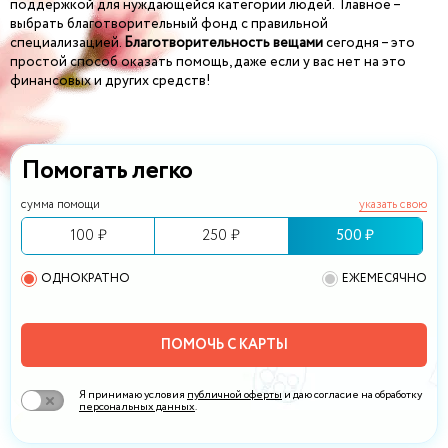
поддержкой для нуждающейся категории людей. Главное –
выбрать благотворительный фонд с правильной
специализацией.
Благотворительность вещами
сегодня – это
простой способ оказать помощь, даже если у вас нет на это
финансовых и других средств!
Помогать легко
сумма помощи
указать свою
100 ₽
250 ₽
500 ₽
ОДНОКРАТНО
ЕЖЕМЕСЯЧНО
ПОМОЧЬ С КАРТЫ
Я принимаю условия
публичной оферты
и даю согласие на обработку
персональных данных
.