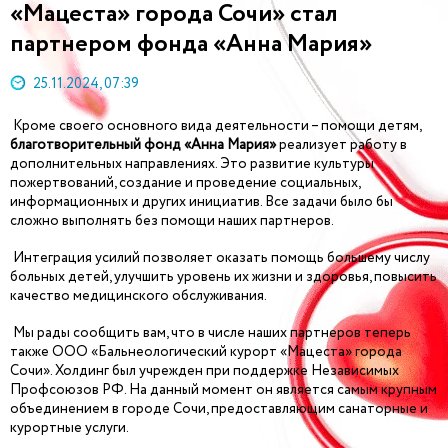
«Мацеста» города Сочи» стал
партнером фонда «Анна Мария»
25.11.2024, 07:39
Кроме своего основного вида деятельности – помощи детям,
благотворительный фонд «Анна Мария»
реализует работу в
дополнительных направлениях. Это развитие культуры
пожертвований, создание и проведение социальных,
информационных и других инициатив. Все задачи было бы
сложно выполнять без помощи наших партнеров.
Интеграция усилий позволяет оказать помощь большему числу
больных детей, улучшить уровень их жизни и здоровья, повысить
качество медицинского обслуживания.
Мы рады сообщить вам, что в числе наших партнеров теперь
также ООО «Бальнеологический курорт «Мацеста» города
Сочи». Холдинг был учрежден при поддержке Независимых
Профсоюзов РФ. На данный момент он является самым крупным
объединением в городе Сочи, предоставляющим санаторные и
курортные услуги.