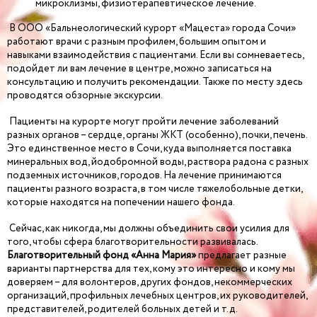
микроклизмы, физиотерапевтическое лечение.
В ООО «Бальнеологический курорт «Мацеста» города Сочи»
работают врачи с разным профилем, большим опытом и
навыками взаимодействия с пациентами. Если вы сомневаетесь,
подойдет ли вам лечение в центре, можно записаться на
консультацию и получить рекомендации. Также по месту здесь
проводятся обзорные экскурсии.
Пациенты на курорте могут пройти лечение заболеваний
разных органов – сердце, органы ЖКТ (особенно), почки, печень.
Это единственное место в Сочи, куда выполняется поставка
минеральных вод, йодобромной воды, раствора радона с разных
подземных источников, городов. На лечение принимаются
пациенты разного возраста, в том числе тяжелобольные детки,
которые находятся на попечении нашего фонда.
Сейчас, как никогда, мы должны объединить свои усилия для
того, чтобы сфера благотворительности развивалась.
Благотворительный фонд «Анна Мария»
предлагает разные
варианты партнерства для тех, кому это интересно и кому мы
доверяем – для волонтеров, других фондов, некоммерческих
организаций, профильных лечебных центров, их руководителей,
представителей, родителей больных детей и т.д.