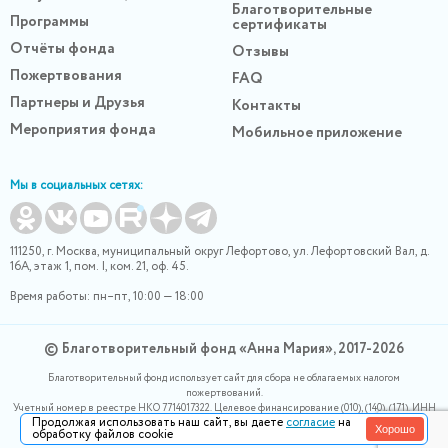
Благотворительные
Программы
сертификаты
Отчёты фонда
Отзывы
Пожертвования
FAQ
Партнеры и Друзья
Контакты
Мероприятия фонда
Мобильное приложение
Мы в социальных сетях:
111250, г. Москва, муниципальный округ Лефортово, ул. Лефортовский Вал, д.
16А, этаж 1, пом. I, ком. 21, оф. 45.
Время работы: пн–пт, 10:00 — 18:00
© Благотворительный фонд «Анна Мария», 2017-2026
Благотворительный фонд использует сайт для сбора не облагаемых налогом
пожертвований.
Учетный номер в реестре НКО 7714017322. Целевое финансирование (010), (140), (171). ИНН
Продолжая использовать наш сайт, вы даете
согласие
на
0400007265, ОГРН 1180400000220. Номер в реестре Роскомнадзора 77-24-166339
Хорошо
обработку файлов cookie
Политика конфидециальности