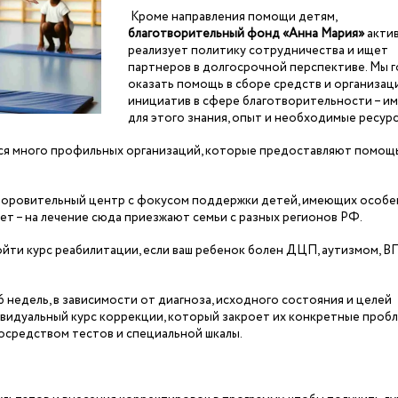
Кроме направления помощи детям,
благотворительный фонд «Анна Мария»
акти
реализует политику сотрудничества и ищет
партнеров в долгосрочной перспективе. Мы 
оказать помощь в сборе средств и организац
инициатив в сфере благотворительности – и
для этого знания, опыт и необходимые ресурс
тся много профильных организаций, которые предоставляют помощ
доровительный центр с фокусом поддержки детей, имеющих особ
ет – на лечение сюда приезжают семьи с разных регионов РФ.
ти курс реабилитации, если ваш ребенок болен ДЦП, аутизмом, В
 недель, в зависимости от диагноза, исходного состояния и целей
видуальный курс коррекции, который закроет их конкретные пробл
осредством тестов и специальной шкалы.