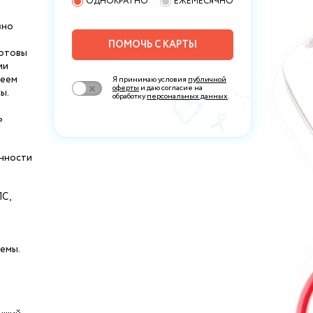
ОДНОКРАТНО
ЕЖЕМЕСЯЧНО
вно
ПОМОЧЬ С КАРТЫ
готовы
ии
меем
Я принимаю условия
публичной
оферты
и даю согласие на
ы.
обработку
персональных данных
.
ь
енности
ПС,
емы.