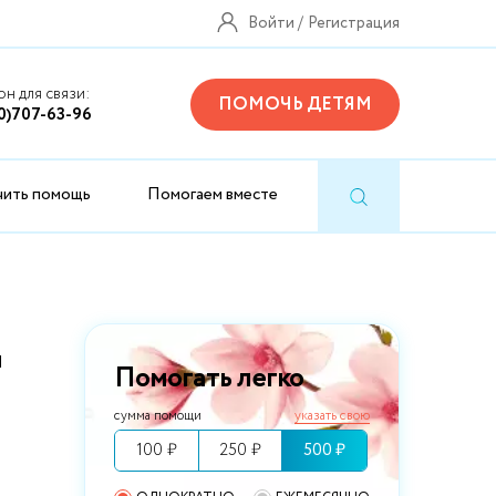
Войти
Регистрация
н для связи:
ПОМОЧЬ ДЕТЯМ
0)707-63-96
чить помощь
Помогаем вместе
я
Помогать легко
сумма помощи
указать свою
100 ₽
250 ₽
500 ₽