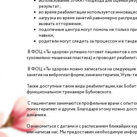
использование SMART-подхода для оценки резул
результат;
во время реабилитации используется инноваци
нагрузка во время занятий равномерно распреде
вызвать отторжение;
подопечные центра могут помочь не только при
навыки;
родители могут следить за процессом и в танде
В ФОЦ «Ты здоров» успешно готовят пациентов к опе
сухожильно-мышечная пластика) и проводят реабилит
В ФОЦ «Ты здоров» можно записаться на следующие в
занятия на виброплатформе, кинезиотерапия, Угуль-те
Также доступные такие виды реабилитации, как Бобат-
функциональном тренажере Бубновского.
С пациентами занимаются профильные врачи с опытом 
психотерапевт и другие. Благодаря этому можно дости
динамике.
Ознакомиться с датами и с расписанием ближайших ку
или написав нас. Мы предоставим необходимую информ