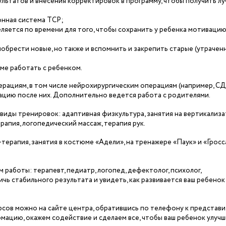
ьтатов и внесения корректировок в программу, чтобы получить л
онная система ТСР;
ляется по времени для того, чтобы сохранить у ребенка мотивацию
обрести новые, но также и вспомнить и закрепить старые (утрачен
ме работать с ребенком.
рациям, в том числе нейрохирургическим операциям (например, СД
ацию после них. Дополнительно ведется работа с родителями.
иды тренировок: адаптивная физкультура, занятия на вертикализа
рапия, логопедический массаж, терапия рук.
терапия, занятия в костюме «Адели», на тренажере «Паук» и «Гросса
работы: терапевт, педиатр, логопед, дефектолог, психолог,
чь стабильного результата и увидеть, как развивается ваш ребенок
рсов можно на сайте центра, обратившись по телефону к представ
ацию, окажем содействие и сделаем все, чтобы ваш ребенок улучш