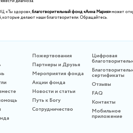
тяжести диагноза.
ОЦ «Ты здоров»,
благотворительный фонд «Анна Мария»
может отк
й, которые делают наши благотворители. Обращайтесь.
Пожертвования
Цифровая
благотворитель
ь
Партнеры и Друзья
Благотворитель
чь
Мероприятия фонда
сертификаты
гли
Акции фонда
Отзывы
вместе
Новости и статьи
FAQ
помощь
Путь к Богу
Контакты
ы
Сотрудничество
Мобильное
приложение
онда