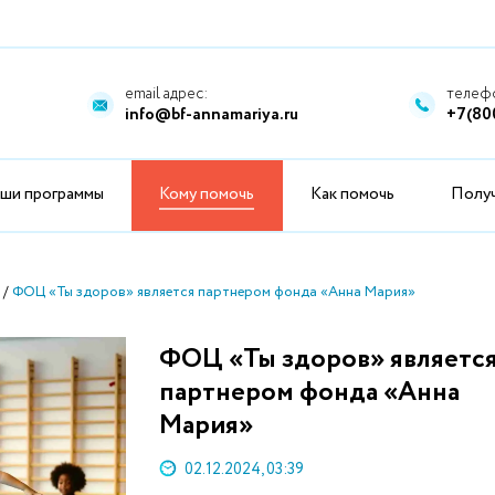
email адрес:
телефо
info@bf-annamariya.ru
+7(80
ши программы
Кому помочь
Как помочь
Полу
ФОЦ «Ты здоров» является партнером фонда «Анна Мария»
ФОЦ «Ты здоров» являетс
партнером фонда «Анна
Мария»
02.12.2024, 03:39