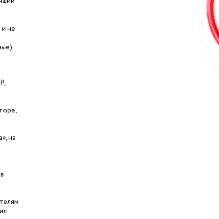
учший
 и не
ные)
Р,
торе,
», на
 в
ителям
ил