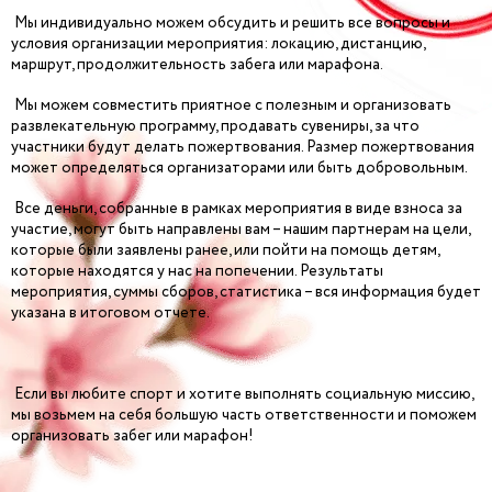
Мы индивидуально можем обсудить и решить все вопросы и
условия организации мероприятия: локацию, дистанцию,
маршрут, продолжительность забега или марафона.
Мы можем совместить приятное с полезным и организовать
развлекательную программу, продавать сувениры, за что
участники будут делать пожертвования. Размер пожертвования
может определяться организаторами или быть добровольным.
Все деньги, собранные в рамках мероприятия в виде взноса за
участие, могут быть направлены вам – нашим партнерам на цели,
которые были заявлены ранее, или пойти на помощь детям,
которые находятся у нас на попечении. Результаты
мероприятия, суммы сборов, статистика – вся информация будет
указана в итоговом отчете.
Если вы любите спорт и хотите выполнять социальную миссию,
мы возьмем на себя большую часть ответственности и поможем
организовать забег или марафон!