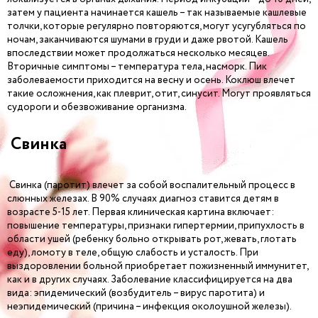
затем у пациента начинается кашель – так называемые кашлевые
толчки, которые регулярно повторяются, могут усугубляться по
ночам, заканчиваются шумами в груди и даже рвотой. Кашель
впоследствии может продолжаться несколько месяцев.
Вторичные симптомы – температура тела, насморк. Пик
заболеваемости приходится на весну и осень. Коклюш влечет
такие осложнения, как плеврит, отит, синусит. Могут проявляться
судороги и обезвоживание организма.
Свинка
Свинка (паротит) влечет за собой воспалительный процесс в
слюнных железах. В 90% случаях диагноз ставится детям в
возрасте 5-15 лет. Первая клиническая картина включает:
повышение температуры, признаки гипертермии, припухлость в
области ушей (ребенку больно открывать рот, жевать, глотать
еду), ломоту в теле, общую слабость и усталость. При
выздоровлении больной приобретает пожизненный иммунитет,
как и в других случаях. Заболевание классифицируется на два
вида: эпидемический (возбудитель – вирус паротита) и
неэпидемический (причина – инфекция околоушной железы).