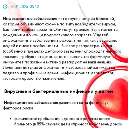
03.01.2025, 05:12
Инфекционные заболевания
– это группа острых болезней,
которые объединяют схожие по типу возбудители: вирусы,
бактерии, грибы, паразиты. Они могут проявляться с момента
рождения и до конца подросткового возраста. У детей
инфекционные заболевания проходят не так, как у взрослых
людей и имеют особенности – быстро распространяются
(особенно в пределах детского заведения), проходят намного
тяжелее, требуют стационарного лечения, но формируют
иммунитет по жизни и активно реагируют на вакцинацию.
Лечением детских инфекционных заболеваний занимается
педиатр и профильные врачи – инфекционист, дерматолог,
гастроэнтеролог по назначению.
Вирусные и бактериальные инфекции у детей
Инфекционные заболевания
развиваются на фоне двух
факторов риска:
физическое пребывание здорового ребенка возле
больного (в 85% случаях дети «приносят» болезнь домой