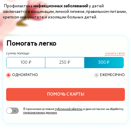
Профилактика
инфекционных заболеваний
у детей
заключается в вакцинации, личной гигиене, правильном питании,
крепком иммунитете и изоляции больных детей.
Помогать легко
сумма помощи
указать свою
100 ₽
250 ₽
500 ₽
ОДНОКРАТНО
ЕЖЕМЕСЯЧНО
ПОМОЧЬ С КАРТЫ
Я принимаю условия
публичной оферты
и даю согласие на обработку
персональных данных
.