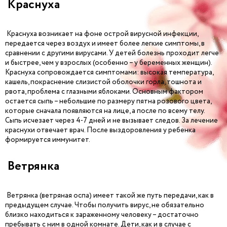
Краснуха
Краснуха возникает на фоне острой вирусной инфекции,
передается через воздух и имеет более легкие симптомы, в
сравнении с другими вирусами. У детей болезнь проходит легче
и быстрее, чем у взрослых (особенно – у беременных женщин).
Краснуха сопровождается симптомами: высокая температура,
кашель, покраснение слизистой оболочки горла, тошнота и
рвота, проблема с глазными яблоками. Основным фактором
остается сыпь – небольшие по размеру пятна розового цвета,
которые сначала появляются на лице, а после по всему телу.
Сыпь исчезает через 4-7 дней и не вызывает следов. За лечение
краснухи отвечает врач. После выздоровления у ребенка
формируется иммунитет.
Ветрянка
Ветрянка (ветряная оспа) имеет такой же путь передачи, как в
предыдущем случае. Чтобы получить вирус, не обязательно
близко находиться к зараженному человеку – достаточно
пребывать с ним в одной комнате. Дети, как и в случае с