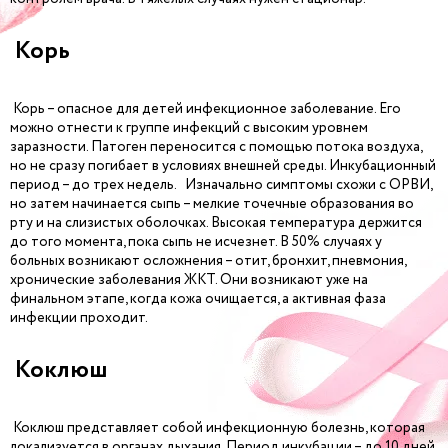
Корь
Корь – опасное для детей инфекционное заболевание. Его
можно отнести к группе инфекций с высоким уровнем
заразности. Патоген переносится с помощью потока воздуха,
но не сразу погибает в условиях внешней среды. Инкубационный
период – до трех недель. Изначально симптомы схожи с ОРВИ,
но затем начинается сыпь – мелкие точечные образования во
рту и на слизистых оболочках. Высокая температура держится
до того момента, пока сыпь не исчезнет. В 50% случаях у
больных возникают осложнения – отит, бронхит, пневмония,
хронические заболевания ЖКТ. Они возникают уже на
финальном этапе, когда кожа очищается, а активная фаза
инфекции проходит.
Коклюш
Коклюш представляет собой инфекционную болезнь, которая
локализуется в органах дыхания. Период инкубации – до 10 дней,