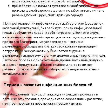
из детского сада, школы, игровой, площадки);
пренебрежение и/или отсутствие личной гигиены – по
приходу домой взрослые должны позаботиться о гигиене
ребенка, помыть руки, снять грязную одежду.
При проникновении инфекции в детский организм (воздушно-
капельный, контактный, бытовой путь, прием инфицированной
пищи) возбудитель «ведет» себя по-разному. Если это вирус,
мелкий внутриклеточный паразит, он может ждать, пока для него
проявятся благоприятные условия, затем – активно
размножается, создавая в клетках свои копии и провоцируя
острую клиническую картину. Вне клеток вирусы не
размножаются, поэтому организм должен справиться с ними сам.
Бактерии, простые одноклеточные, проникают извне, попутно
выделяют продукты жизнедеятельности, чем отравляют
ребенка. С бактериями можно «бороться» медикаментозно –
антибиотиками.
Периоды развития инфекционных болезней
Инкубационный период. Этап, когда инфекция проникает в
организм от источника, проходит свое созревание и развитие,
начинает проявлять первую клиническую картину.