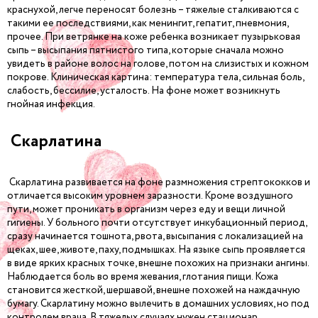
краснухой, легче переносят болезнь – тяжелые сталкиваются с
такими ее последствиями, как менингит, гепатит, пневмония,
прочее. При ветрянке на коже ребенка возникает пузырьковая
сыпь – высыпания пятнистого типа, которые сначала можно
увидеть в районе волос на голове, потом на слизистых и кожном
покрове. Клиническая картина: температура тела, сильная боль,
слабость, бессилие, усталость. На фоне может возникнуть
гнойная инфекция.
Скарлатина
Скарлатина развивается на фоне размножения стрептококков и
отличается высоким уровнем заразности. Кроме воздушного
пути, может проникать в организм через еду и вещи личной
гигиены. У больного почти отсутствует инкубационный период,
сразу начинается тошнота, рвота, высыпания с локализацией на
щеках, шее, животе, паху, подмышках. На языке сыпь проявляется
в виде ярких красных точке, внешне похожих на признаки ангины.
Наблюдается боль во время жевания, глотания пищи. Кожа
становится жесткой, шершавой, внешне похожей на наждачную
бумагу. Скарлатину можно вылечить в домашних условиях, но под
контролем врача. В тяжелых случаях нужен стационар.