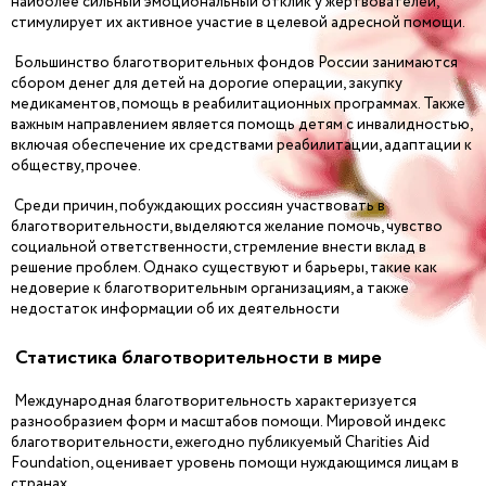
наиболее сильный эмоциональный отклик у жертвователей,
стимулирует их активное участие в целевой адресной помощи.
Большинство благотворительных фондов России занимаются
сбором денег для детей на дорогие операции, закупку
медикаментов, помощь в реабилитационных программах. Также
важным направлением является помощь детям с инвалидностью,
включая обеспечение их средствами реабилитации, адаптации к
обществу, прочее.
Среди причин, побуждающих россиян участвовать в
благотворительности, выделяются желание помочь, чувство
социальной ответственности, стремление внести вклад в
решение проблем. Однако существуют и барьеры, такие как
недоверие к благотворительным организациям, а также
недостаток информации об их деятельности
Статистика благотворительности в мире
Международная благотворительность характеризуется
разнообразием форм и масштабов помощи. Мировой индекс
благотворительности, ежегодно публикуемый Charities Aid
Foundation, оценивает уровень помощи нуждающимся лицам в
странах.