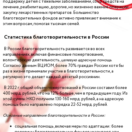
поддержку детей с тяжелыми заболеваниями, сбор средств на
лечение, реабилитацию, дорогие, но жизненно важные операции,
закупку лекарственных препаратов. Большинство
благотворительных фондов активно привлекают внимание к
этим вопросам, помогая тысячам семей.
Статистика благотворительности в России
В России благотворительность развивается во всех
направлениях, включая финансовые пожертвования,
волонтерскую деятельность,
целевую адресную помощь
.
Согласно данным ВЦИОМ, более 70% граждан России хотя бы
раз в жизни принимали участие в благотворительности, а
регулярно это делает каждый десятый россиянин.
В 2022 г. общий объем пожертвований в России составил более
400 млрд. рублей, что на 12% больше, чем в предыдущем году. Из
этой суммы НКО получили 130-160 млрд. рублей, а на адресную
помощь было направлено порядка 22-52 млрд. рублей.
Основные направления благотворительности в России:
социальная помощь, включая меры по адаптации: более
половины благотворительных фондов указывают эти