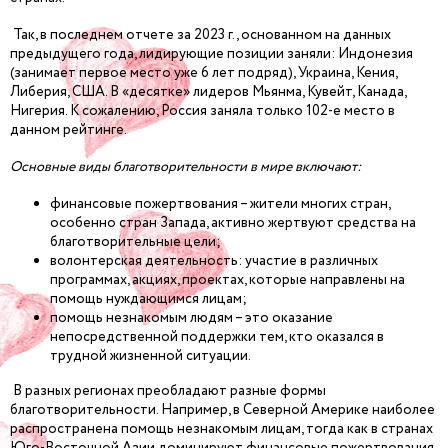
Так, в последнем отчете за 2023 г., основанном на данных
предыдущего года, лидирующие позиции заняли: Индонезия
(занимает первое место уже 6 лет подряд), Украина, Кения,
Либерия, США. В «десятке» лидеров Мьянма, Кувейт, Канада,
Нигерия. К сожалению, Россия заняла только 102-е место в
данном рейтинге.
Основные виды благотворительности в мире включают:
финансовые пожертвования – жители многих стран,
особенно стран Запада, активно жертвуют средства на
благотворительные цели;
волонтерская деятельность: участие в различных
программах, акциях, проектах, которые направлены на
помощь нуждающимся лицам;
помощь незнакомым людям – это оказание
непосредственной поддержки тем, кто оказался в
трудной жизненной ситуации.
В разных регионах преобладают разные формы
благотворительности. Например, в Северной Америке наиболее
распространена помощь незнакомым лицам, тогда как в странах
Юго-Восточной Азии доминируют финансовые пожертвования.