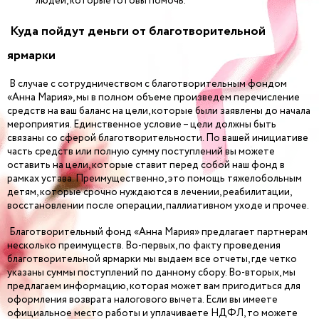
людей, которые готовы помочь.
Куда пойдут деньги от благотворительной
ярмарки
В случае с сотрудничеством с благотворительным фондом
«Анна Мария», мы в полном объеме произведем перечисление
средств на ваш баланс на цели, которые были заявлены до начала
мероприятия. Единственное условие – цели должны быть
связаны со сферой благотворительности. По вашей инициативе
часть средств или полную сумму поступлений вы можете
оставить на цели, которые ставит перед собой наш фонд в
рамках устава. Преимущественно, это помощь тяжелобольным
детям, которые срочно нуждаются в лечении, реабилитации,
восстановлении после операции, паллиативном уходе и прочее.
Благотворительный фонд «Анна Мария» предлагает партнерам
несколько преимуществ. Во-первых, по факту проведения
благотворительной ярмарки мы выдаем все отчеты, где четко
указаны суммы поступлений по данному сбору. Во-вторых, мы
предлагаем информацию, которая может вам пригодиться для
оформления возврата налогового вычета. Если вы имеете
официальное место работы и уплачиваете НДФЛ, то можете