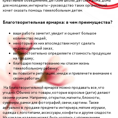
креативные объединения, детские школы, детские дома, дома
для молодежи, интернаты – руководство таких организаций
хочет оказать помощь тяжелобольным детям.
Благотворительная ярмарка
: в чем преимущества?
ваши работы заметит, увидит и оценит большое
количество людей;
некоторые их них впоследствии могут сделать
индивидуальный заказ;
вы самостоятельно определяете стоимость продукции
на продажу;
благодаря пожертвованию мы спасем жизнь
тяжелобольному ребенку;
вы повысите репутацию, имидж и привлечете внимание к
своим работам.
На благотворительной ярмарке можно продавать все, что
угодно. Обычно это товары, которые взрослые (дети) делают
своими руками. Например, открытки, магниты, блокноты,
сувениры, рамки для фотографий, свечи, картины. Также
актуально в продаже предметы интерьера, мягкие игрушки,
одежда с логотипами, аксессуары, конфеты и другие сладости.
На каждом изделии может быть надпись с упоминанием