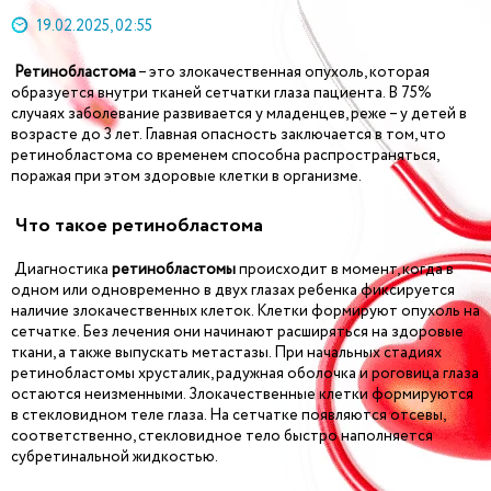
19.02.2025, 02:55
Ретинобластома
– это злокачественная опухоль, которая
образуется внутри тканей сетчатки глаза пациента. В 75%
случаях заболевание развивается у младенцев, реже – у детей в
возрасте до 3 лет. Главная опасность заключается в том, что
ретинобластома со временем способна распространяться,
поражая при этом здоровые клетки в организме.
Что такое ретинобластома
Диагностика
ретинобластомы
происходит в момент, когда в
одном или одновременно в двух глазах ребенка фиксируется
наличие злокачественных клеток. Клетки формируют опухоль на
сетчатке. Без лечения они начинают расширяться на здоровые
ткани, а также выпускать метастазы. При начальных стадиях
ретинобластомы хрусталик, радужная оболочка и роговица глаза
остаются неизменными. Злокачественные клетки формируются
в стекловидном теле глаза. На сетчатке появляются отсевы,
соответственно, стекловидное тело быстро наполняется
субретинальной жидкостью.