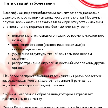
Пять стадий заболевания
Классификация
ретинобластомы
зависит от того, насколько
далеко распространились злокачественные клетки. Первичная
опухоль возникает на сетчатке глаза и при отсутствии лечения
она постепенно поражает все без исключения участки:
поражение стекловидного тела и, со временем, головного
мозга;
появление отсевов (одного или нескольких) в
стекловидном теле;
ухудшение структуры тканей зрительного нерва и
глазницы;
распространение опухоли на костный мозг, печень, другие
органы.
Наиболее распространенная классификация ретинобластомы –
классификация Reese-Ellsworth по группам. В рамках нее
выделяют пять групп (стадий) болезни.
Стадия A
– небольшое образование, которое затрагивает
исключительно сетчатку.
Стадия B
– опухоль располагается на сетчатке, близко к важным