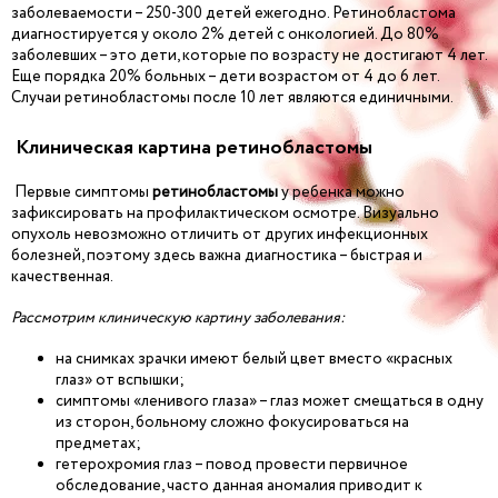
заболеваемости – 250-300 детей ежегодно. Ретинобластома
диагностируется у около 2% детей с онкологией. До 80%
заболевших – это дети, которые по возрасту не достигают 4 лет.
Еще порядка 20% больных – дети возрастом от 4 до 6 лет.
Случаи ретинобластомы после 10 лет являются единичными.
Клиническая картина ретинобластомы
Первые симптомы
ретинобластомы
у ребенка можно
зафиксировать на профилактическом осмотре. Визуально
опухоль невозможно отличить от других инфекционных
болезней, поэтому здесь важна диагностика – быстрая и
качественная.
Рассмотрим клиническую картину заболевания:
на снимках зрачки имеют белый цвет вместо «красных
глаз» от вспышки;
симптомы «ленивого глаза» – глаз может смещаться в одну
из сторон, больному сложно фокусироваться на
предметах;
гетерохромия глаз – повод провести первичное
обследование, часто данная аномалия приводит к