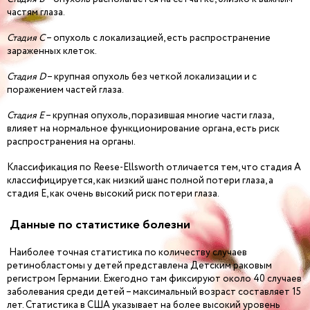
частям глаза.
Стадия C
– опухоль с локализацией, есть распространение
зараженных клеток.
Стадия D
– крупная опухоль без четкой локализации и с
поражением частей глаза.
Стадия E
– крупная опухоль, поразившая многие части глаза,
влияет на нормальное функционирование органа, есть риск
распространения на органы.
Классификация по Reese-Ellsworth отличается тем, что стадия А
классифицируется, как низкий шанс полной потери глаза, а
стадия Е, как очень высокий риск потери глаза.
Данные по статистике болезни
Наиболее точная статистика по количеству случаев
ретинобластомы у детей представлена Детским раковым
регистром Германии. Ежегодно там фиксируют около 40 случаев
заболевания среди детей – максимальный возраст составляет 15
лет. Статистика в США указывает на более высокий уровень