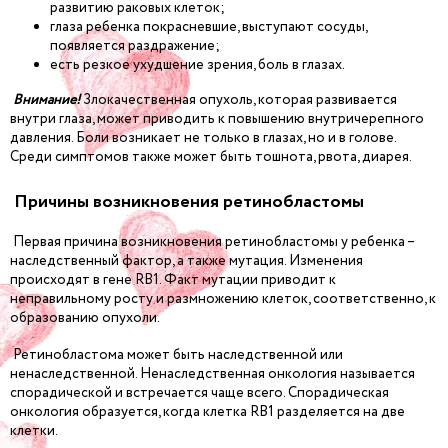
развитию раковых клеток;
глаза ребенка покрасневшие, выступают сосуды,
появляется раздражение;
есть резкое ухудшение зрения, боль в глазах.
Внимание!
Злокачественная опухоль, которая развивается
внутри глаза, может приводить к повышению внутричерепного
давления. Боли возникает не только в глазах, но и в голове.
Среди симптомов также может быть тошнота, рвота, диарея.
Причины возникновения ретинобластомы
Первая причина возникновения ретинобластомы у ребенка –
наследственный фактор, а также мутация. Изменения
происходят в гене RB1. Факт мутации приводит к
неправильному росту и размножению клеток, соответственно, к
образованию опухоли.
Ретинобластома может быть наследственной или
ненаследственной. Ненаследственная онкология называется
спорадической и встречается чаще всего. Спорадическая
онкология образуется, когда клетка RB1 разделяется на две
клетки.