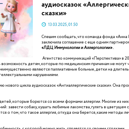
аудиосказок «Аллергическ
сказки»
13.03.2025, 01:50
Спешим сообщать, что команда фонда «Анна
заключила соглашение с еще одним партнеро
«ЛДЦ Иммунологии и Аллергологии» .
Агентство коммуникаций «Перспектива» в 202
 возможность детям, которые по медицинским причинам не могут ч
преимущественно являются паллиативные больные, детки на длител
нтеллектуальными нарушениями.
ию нового цикла аудиосказок «Антиаллергические сказки». Она пр
детей, которые борются со всеми формами аллергии. Многие из них
й: завести собаку, кушать любимые лакомства, гулять в цветущем с
ся о том, что такое аллергия, откуда она берется, какие методы ле
особенность, с которой можно жить, справятся со своими страхами,