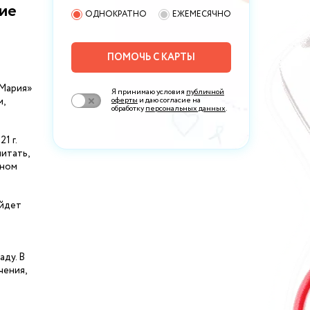
ие
ОДНОКРАТНО
ЕЖЕМЕСЯЧНО
ПОМОЧЬ С КАРТЫ
 Мария»
Я принимаю условия
публичной
м,
оферты
и даю согласие на
обработку
персональных данных
.
1 г.
итать,
ьном
ойдет
аду. В
чения,