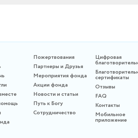
Пожертвования
Цифровая
благотворитель
ь
Партнеры и Друзья
Благотворитель
чь
Мероприятия фонда
сертификаты
гли
Акции фонда
Отзывы
вместе
Новости и статьи
FAQ
помощь
Путь к Богу
Контакты
ы
Сотрудничество
Мобильное
приложение
онда