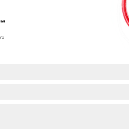
вая
ого
и