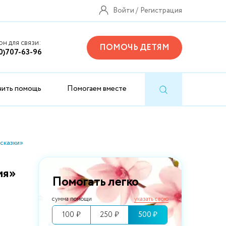
Войти
Регистрация
н для связи:
ПОМОЧЬ ДЕТЯМ
0)707-63-96
чить помощь
Помогаем вместе
сказки»
ия»
Помогать легко
сумма помощи
указать свою
100 ₽
250 ₽
500 ₽