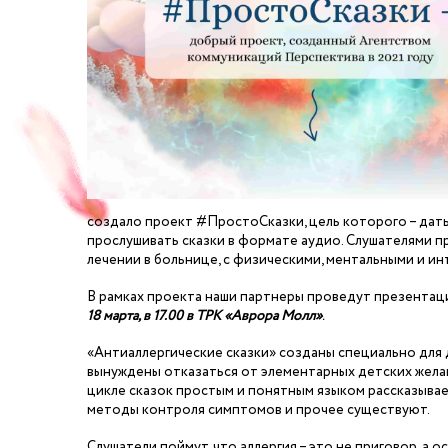
создало проект #ПростоCказки, цель которого – дать
прослушивать сказки в формате аудио. Слушателями 
лечении в больнице, с физическими, ментальными и и
В рамках проекта наши партнеры проведут презентац
18 марта, в 17.00 в ТРК «Аврора Молл»
.
«Антиаллергические сказки» созданы специально для 
вынуждены отказаться от элементарных детских желани
цикле сказок простым и понятным языком рассказывает
методы контроля симптомов и прочее существуют.
Слушатели поймут, что аллергия – это не приговор, а 