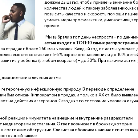
должны дышать», чтобы привлечь внимание б
количества людей к такому заболеванию, как 
повысить качество и скорость помощи пацие
усилить меры профилактики, диагностики, тер
прочее.
Мы выбрали этот день неспроста – по данным
астма входит в ТОП-10 самых распространен
ноза страдает более 260 млн. человек. Каждый год от астмы умирает 
заболеваемости составляет 5-6% взрослого населения и до 10% детей
азвития у ребенка (в любом возрасте) – до 30%. При наличии астмы 
 диагностики и лечения астмы.
ет гетерогенную инфекционную природу. В переводе определение
н был описан Гиппократом в трудах, и только в XX ст. было выявлен
вет на действия аллергенов. Сегодня это состояние человека изуча
ьной реакции иммунитета на внешние и внутренние раздражители
ют медиаторами воспаления. Ответ возникает в бронхах, которые
 в состояние обструкции. Слизистая оболочка начинает синтез вяз
постоянный кашель.