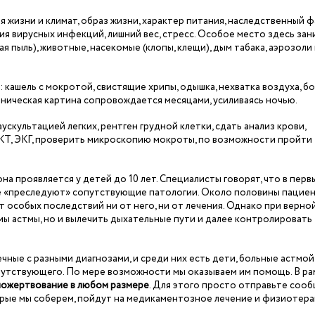
жизни и климат, образ жизни, характер питания, наследственный ф
ия вирусных инфекций, лишний вес, стресс. Особое место здесь за
 пыль), животные, насекомые (клопы, клещи), дым табака, аэрозоли 
кашель с мокротой, свистящие хрипы, одышка, нехватка воздуха, бо
линическая картина сопровождается месяцами, усиливаясь ночью.
скультацией легких, рентген грудной клетки, сдать анализ крови,
, КТ, ЭКГ, проверить микроскопию мокроты, по возможности пройти
на проявляется у детей до 10 лет. Специалисты говорят, что в перв
 ее «преследуют» сопутствующие патологии. Около половины пацие
 особых последствий ни от него, ни от лечения. Однако при верно
ы астмы, но и вылечить дыхательные пути и далее контролировать
ые с разными диагнозами, и среди них есть дети, больные астмой, 
сопутствующего. По мере возможности мы оказываем им помощь. В ра
 пожертвование в любом размере
. Для этого просто отправьте соо
торые мы соберем, пойдут на медикаментозное лечение и физиотер