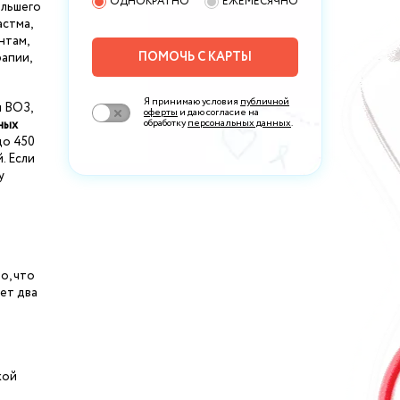
ОДНОКРАТНО
ЕЖЕМЕСЯЧНО
ольшего
астма,
нтам,
ПОМОЧЬ С КАРТЫ
апии,
Я принимаю условия
публичной
 ВОЗ,
оферты
и даю согласие на
ных
обработку
персональных данных
.
до 450
. Если
у
о, что
ет два
кой