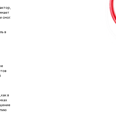
актор,
нимает
и смог.
ль в
ые
нтов
й
как в
мках
бщение
апию