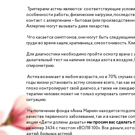
Триггерами астмы являются: соответствующие условия 
особенности работы, физические нагрузки, последств
контакт с аллергенами – бытовая (или производственная
Аллергию могут вызывать даже лекарства.
Что касается симптомов, они могут быть следующими: 
груди во время кашля, крапивница, слезоточивость. К
Для диагностики необходимо пройти осмотр врача с ау
дыхательный тест на наличие оксида азота в воздухе
спирометрию.
Астма возникает в любом возрасте, но в 70% случаях о
годы жизни установить астму сложнее всего, так как
плохо контролируют свой диагноз, а также не ожидают
терапии человек может не только купировать симптом
ситуацию.
На попечении фонда «Анна Мария» находятся подопечн
качестве первичного заболевания, так и в качестве 
акции «Дети должны дышать»
мы просим вас сделать
на номер 3434 с текстом «ВОЛЯ 100». Все деньги, ко
детей, больных астмой.