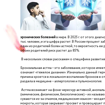
хронических болезней
в мире. В 2025 г. от этого диаг
тыс. человек, и эта цифра растет. В России процент 
один из родителей болен астмой, то вероятность ее р
обоих родителей риск растет до 85%.
В нескольких словах расскажем о специфике развития,
Бронхиальная астма – это заболевание, которое име
означает «тяжелое дыхание». Изначально данный терми
причина кроется в локальном воспалении бронхов в от
раздела в медицине – аллергология и пульмонология.
Астма возникает на фоне чересчур активной, аномал
(химические, физические, биологические) – их называ
сужаются из-за спазмов, медицинским языком – входят
мокроты, которая закрывает просвет и провоцирует 