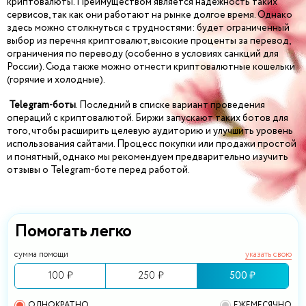
криптовалюты. Преимуществом является надежность таких
сервисов, так как они работают на рынке долгое время. Однако
здесь можно столкнуться с трудностями: будет ограниченный
выбор из перечня криптовалют, высокие проценты за перевод,
ограничения по переводу (особенно в условиях санкций для
России). Сюда также можно отнести криптовалютные кошельки
(горячие и холодные).
Telegram-боты
. Последний в списке вариант проведения
операций с криптовалютой. Биржи запускают таких ботов для
того, чтобы расширить целевую аудиторию и улучшить уровень
использования сайтами. Процесс покупки или продажи простой
и понятный, однако мы рекомендуем предварительно изучить
отзывы о Telegram-боте перед работой.
Помогать легко
сумма помощи
указать свою
100 ₽
250 ₽
500 ₽
ОДНОКРАТНО
ЕЖЕМЕСЯЧНО