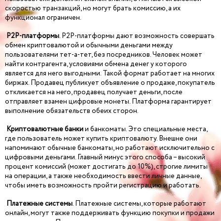
скоростью транзакций, но могут брать комиссию, а их
функционал ограничен.
P2P-платформы
. P2P-платформы дают возможность совершать
обмен криптовалютой и обычными деньгами между
пользователями тет-а-тет, без посредников. Человек может
найти контрагента, условиями обмена денег у которого
является для него выгодными. Такой формат работает на многих
биржах. Продавец публикует объявление о продаже, покупатель
откликается на него, продавец получает деньги, после
отправляет взамен цифровые монеты. Платформа гарантирует
выполнение обязательств обеих сторон.
Криптовалютные банки
и банкоматы. Это специальные места,
где пользователь может купить криптовалюту. Внешне они
напоминают обычные банкоматы, но работают исключительно с
цифровыми деньгами. Главный минус этого способа – высокий
процент комиссий (может достигать до 10%), строгие лимиты
на операции, а также необходимость ввести личные данные,
чтобы иметь возможность пройти регистрацию и работать.
Платежные системы
. Платежные системы, которые работают
онлайн, могут также поддерживать функцию покупки и продажи