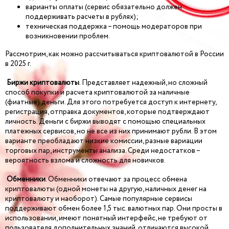
варианты оплаты (сервис обязательно должен
поддерживать расчеты в рублях);
техническая поддержка – помощь модераторов при
возникновении проблем.
Рассмотрим, как можно рассчитываться криптовалютой в России
в 2025 г.
Биржи криптовалюты
. Представляет надежный, но сложный
способ покупки и расчета криптовалютой за наличные
(фиатные) деньги. Для этого потребуется доступ к интернету,
регистрация, отправка документов, которые подтверждают
личность. Деньги с биржи выводят с помощью специальных
платежных сервисов, но не все из них принимают рубли. В этом
варианте преобладают низкие комиссии, разные вариации
торговых пар, инструменты анализа. Среди недостатков –
вероятность взлома и сложность для новичков.
Обменники
. Обменники отвечают за процесс обмена
криптовалюты (одной монеты на другую, наличных денег на
криптовалюту и наоборот). Самые популярные сервисы
поддерживают обмен более 1,5 тыс. валютных пар. Они просты в
использовании, имеют понятный интерфейс, не требуют от
пользователя дополнительных знаний, отличаются высокой