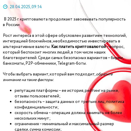
28.04.2025, 09:14
В 2025 г. криптовалюта продолжает завоевывать популярность
в России.
Рост интереса в этой сфере обусловлен развитием технологий,
интеграцией блокчейнов, необходимостью инвестировать в
альтернативные валюты.
Как платить криптовалютой
– вопрос,
который беспокоит многих людей, в том числе наших
благотворителей. Среди самых безопасных вариантов – биржи,
банкоматы, P2P-обменники, Telegram-боты.
Чтобы выбрать вариант, который вам подходит,
обратите
внимание на такие факторы
:
репутация платформы – ее история, рейтинг на рынке,
отзывы пользователей;
безопасность – защита данных от третьих лиц, политика
конфиденциальности;
скорость обмена – операция должна занимать не более
нескольких минут;
ограничения – минимальный и максимальный размер
сделки, сумма комиссии;