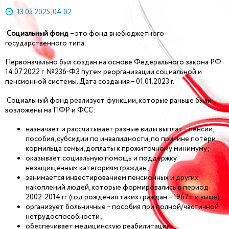
13.05.2025, 04:02
Социальный фонд
– это фонд внебюджетного
государственного типа.
Первоначально был создан на основе Федерального закона РФ
14.07.2022 г. №236-ФЗ путем реорганизации социальной и
пенсионной системы. Дата создания – 01.01.2023 г.
Социальный фонд реализует функции, которые раньше были
возложены на ПФР и ФСС:
назначает и рассчитывает разные виды выплат – пенсии,
пособия, субсидии по инвалидности, по причине потери
кормильца семьи, доплаты к прожиточному минимуму;
оказывает социальную помощь и поддержку
незащищенным категориям граждан;
занимается инвестированием пенсионных и других
накоплений людей, которые формировались в период
2002-2014 гг. (год рождения таких граждан – 1967 г. и выше);
организует больничные – пособия при полной/частичной
нетрудоспособности;
обеспечивает медицинскую реабилитацию