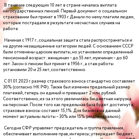
В течение следующих 10 лет в стране началась выплата
негосударственных пенсий. Первый документ о социальном
страховании был принят в 1903 г. Деньги по нему платили людям,
которые пострадали в результате несчастных случаев на
работе.
Начиная с 1917 г., социальная защита стала распространяться и
на другие незащищенные категории людей. С основанием СССР
были отменены царские выплаты, но установили определенный
пенсионный возраст: женщинам – до 55 лет, мужчинам – до 60
лет. Закон о пенсии был принят в 1956 г., а стаж работы
установили 20 и 25 лет, соответственно.
С 01.01.2023 г. размер страхового взноса стандартно составляет
30% (согласно НК РФ). Также был изменен предельный размер
платежей, теперь он единый и превышает 2 млн. рублей.
Соответственно, из-за этого увеличилась бюджетная нагрузка
на персонал. После того как предельная база будет достигнута,
страховые взносы составят 15,1%. Для бизнеса на данный
момент актуальны льготы – 30% или 15% (индивидуально).
Сегодня СФР управляет председатель и группа правления,
обеспечивает выполнение прав, интересы, утверждает бюджет,