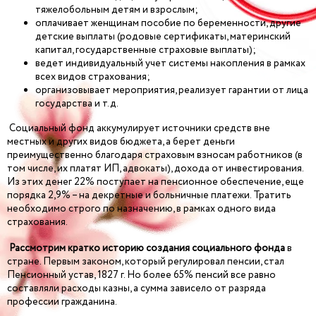
тяжелобольным детям и взрослым;
оплачивает женщинам пособие по беременности, другие
детские выплаты (родовые сертификаты, материнский
капитал, государственные страховые выплаты);
ведет индивидуальный учет системы накопления в рамках
всех видов страхования;
организовывает мероприятия, реализует гарантии от лица
государства и т.д.
Социальный фонд аккумулирует источники средств вне
местных и других видов бюджета, а берет деньги
преимущественно благодаря страховым взносам работников (в
том числе, их платят ИП, адвокаты), дохода от инвестирования.
Из этих денег 22% поступает на пенсионное обеспечение, еще
порядка 2,9% – на декретные и больничные платежи. Тратить
необходимо строго по назначению, в рамках одного вида
страхования.
Рассмотрим кратко историю создания социального фонда
в
стране. Первым законом, который регулировал пенсии, стал
Пенсионный устав, 1827 г. Но более 65% пенсий все равно
составляли расходы казны, а сумма зависело от разряда
профессии гражданина.