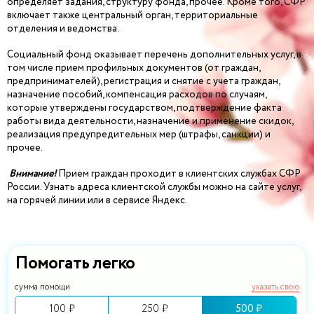
определяет задания, структуру фонда, прочее. Кроме того, СФР
включает также центральный орган, территориальные
отделения и ведомства.
Социальный фонд оказывает перечень дополнительных услуг, в
том числе прием профильных документов (от граждан,
предпринимателей), регистрация и снятие с учета граждан,
назначение пособий, компенсация расходов по случаям,
которые утверждены государством, подтверждение факта
работы вида деятельности, назначение и применение скидок,
реализация предупредительных мер (штрафы, санкции) и
прочее.
Внимание!
Прием граждан проходит в клиентских службах СФР
России. Узнать адреса клиентской службы можно на сайте услуг,
на горячей линии или в сервисе Яндекс.
Помогать легко
сумма помощи
указать свою
100 ₽
250 ₽
500 ₽