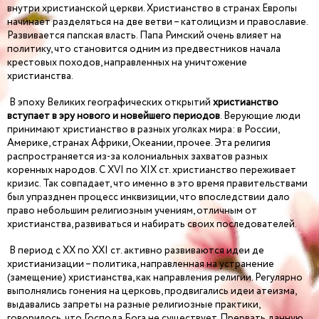
внутри христианской церкви. Христианство в странах Европы
начинает разделяться на две ветви – католицизм и православие.
Развивается папская власть. Папа Римский очень влияет на
политику, что становится одним из предвестников начала
крестовых походов, направленных на уничтожение
христианства.
В эпоху Великих географических открытий
христианство
вступает в эру
нового и новейшего периодов
. Верующие люди
принимают христианство в разных уголках мира: в России,
Америке, странах Африки, Океании, прочее. Эта религия
распространяется из-за колониальных захватов разных
коренных народов. С XVI по XIX ст. христианство переживает
кризис. Так совпадает, что именно в это время правительствами
был упразднен процесс инквизиции, что впоследствии дало
право небольшим религиозным учениям, отличным от
христианства, развиваться и набирать своих последователей.
В период с XX по XXI ст. активно развиваются идеи де
христианизации – политика, направленная на устранение
(замещение) христианства, как направления религии. Регулярно
выполнялись гонения на церковь, продвигались идеи атеизма,
выдавались запреты на разные религиозные практики,
говорилось, что Господа Бога не существует. Прервать данную