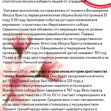
спуститься мессия и избавить людей от страданий.
Учитывая хронологию, которая велась от момента Воскрешения
Иисуса Христа, первая религиозная община была построена в 33
году. К 50 году произошли события, которые изменили все
верования – строительство Иерусалимского собора.
Священнослужители объявили, что верующие люд не должны
придерживаться иудаизма (еврейской религии). Первым
государством, принявшим христианство на государственном
уровне, стала Армения. Апостолы Иисуса Христа появились в
Армении еще в I ст. н.э. Официальное утверждение было
проведено в 300 году, но официальной датой называют 301 год.
Позже, в 313 году, христианскую религию признали основной и на
территории Римской империи.
Начиная с IV ст.,
наступает вторая эпоха истории христианства
– эпоха Вселенских соборов
. Она будет продолжаться вплоть
до IX ст. Первый собор был построен в 325 году, а
строительство и утверждение седьмого и последнего
Вселенского собора было завершено в 787 году. Весь период
истории христианства с IX по XV ст. считают «переходным» и в
народе называют средним. Средние века стали тем временем,
когда христианская религия столкнулась с мусульманством.
Помимо трений между ними, начинает назревать раскол и