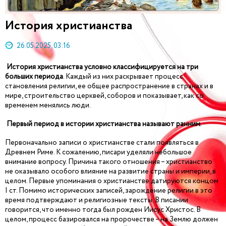
История христианства
26.05.2025, 03:16
История христианства условно классифицируется на три
больших периода
. Каждый из них раскрывает процесс
становления религии, ее общее распространение в странах и в
мире, строительство церквей, соборов и показывает, как со
временем менялись люди.
Первый период в истории христианства называют ранним
.
Первоначально записи о христианстве стали появляться в
Древнем Риме. К сожалению, писари уделяли небольшое
внимание вопросу. Причина такого отношения – христианство
не оказывало особого влияние на развитие страны и империи, в
целом. Первые упоминания о христианстве датируются концом
I ст. Помимо исторических записей, зарождение религии в это
время подтверждают и религиозные тексты. В писании
говорится, что именно тогда был рожден Иисус Христос. В
целом, процесс базировался на пророчестве – на Землю должен