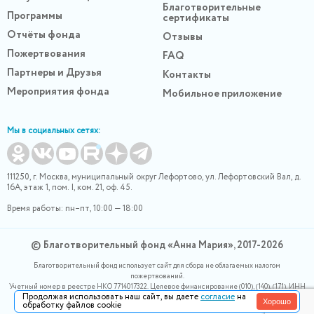
Благотворительные
Программы
сертификаты
Отчёты фонда
Отзывы
Пожертвования
FAQ
Партнеры и Друзья
Контакты
Мероприятия фонда
Мобильное приложение
Мы в социальных сетях:
111250, г. Москва, муниципальный округ Лефортово, ул. Лефортовский Вал, д.
16А, этаж 1, пом. I, ком. 21, оф. 45.
Время работы: пн–пт, 10:00 — 18:00
© Благотворительный фонд «Анна Мария», 2017-2026
Благотворительный фонд использует сайт для сбора не облагаемых налогом
пожертвований.
Учетный номер в реестре НКО 7714017322. Целевое финансирование (010), (140), (171). ИНН
Продолжая использовать наш сайт, вы даете
согласие
на
0400007265, ОГРН 1180400000220. Номер в реестре Роскомнадзора 77-24-166339
Хорошо
обработку файлов cookie
Политика конфидециальности