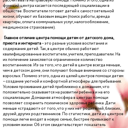
рассчитывать на правовую помощь. Помимо этого, одна из
функций центра касается последующей социализации в
обществе. Воспитатели готовят детей к самостоятельной
жизни, обучают их базовым вещам (поиск работы, аренда
квартиры, оплата коммунальных услуг, налогообложение,
медицинское страхование).
Главное отличие центра помощи детям от детского дома,
приюта и интерната
– это разные условия воспитания и
содержания детей. Так, в центре обычно работают
квалифицированные воспитатели, учителя, преподаватели. На
их попечение зачисляется ограниченное количество
воспитанников. Из-за того, что детей в центре всегда меньше,
чем в детском доме, они получают больше внимания со стороны
взрослых. Помимо этого, одна из целей центров помощи детям
– создание уютной и комфортной атмосферы для пребывания.
Условия проживания детей приближено к домашним, что
положительно сказывается на развитии ребенка и на его
социализации. Домашняя атмосфера в центрах помощи
позволяет сохранить психическое здоровье ребенка. Дети
меньше «страдают» от того, что у них нет родителей, близких,
друзей, других родственников. По статистике, дети из центров
помощи легче входят в новую семью, быстрее привыкают к
условиям жизни. Об этом свидетельствует показатель