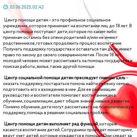
03.06.2025, 02:42
Центр помощи детям – это профильное социальное
учреждение, которое принимает на воспитание лиц до 18 лет. В
центр помощи поступают дети, которые по каким-либо
причинам остались без опеки родителей и/или не имеют
родственников, готовых продолжить процесс воспитание.
Получать поддержку государства и оставаться там дети имеют
право по закону до своего совершеннолетия. После 18 лет
молодой человек может рассчитывать на помощь государства в
поисках работы, жилья, также другой помощи.
Центр социальной помощи детям преследует главную цель
–
оказать поддержку, постараться помочь найти ребенку семью,
подготовить его к вхождению в нее. Для ее реализации
руководство и воспитатели помогают воспитанникам в
обучении, социализации, дают общие знания, навыки, развитие.
Помимо обучения, дети могут рассчитывать на психологическую
поддержку, помощь в решении социальных проблем.
Центр помощи детям выполняет ряд функций
, которые
касаются воспитания детей. Сотрудники проводят мониторинг,
ведут учет детей, которые нуждаются в помощи. Они следят за