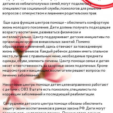
детьми из неблагополучных семей, могут подключать
специалистов социальной службы, психологов для решения
вопросов с опекунством и лишением родительских прав.
Еще одна функция центров помощи – обеспечить комфортную
жизнь молодого поколения. Дети должны получать подходящее
возрасту воспитание, развиваться физически и
интеллектуально. Центр поддерживает детские инициативы по
организации кружков внешкольных занятий. Помимо
образования и увлечений, здесь отвечают за повседневную
жизнь воспитанников. Каждый ребенок должен иметь спальное
место, питание с правильным меню, необходимые предметы
одежды, обуви, элементы гигиены. Центр помощи семье и детям
несет ответственность за здоровье своих подопечных. Кроме
медосмотров и вакцинации, воспитатели решают вопросы по
лечению заболеваний.
Некоторые центры помощи детям целенаправленно работают
с детьми с ОВЗ. В штате есть психологи, специалисты по
коррекции заболеваний и последующей реабилитации.
Сотрудники детского центра помощи обязаны обеспечить
защиту своим воспитанников в рамках закона РФ. Дети могут