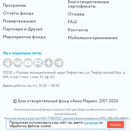
Благотворительные
Программы
сертификаты
Отчёты фонда
Отзывы
Пожертвования
FAQ
Партнеры и Друзья
Контакты
Мероприятия фонда
Мобильное приложение
Мы в социальных сетях:
111250, г. Москва, муниципальный округ Лефортово, ул. Лефортовский Вал, д.
16А, этаж 1, пом. I, ком. 21, оф. 45.
Время работы: пн–пт, 10:00 — 18:00
© Благотворительный фонд «Анна Мария», 2017-2026
Благотворительный фонд использует сайт для сбора не облагаемых налогом
пожертвований.
Учетный номер в реестре НКО 7714017322. Целевое финансирование (010), (140), (171). ИНН
Продолжая использовать наш сайт, вы даете
согласие
на
0400007265, ОГРН 1180400000220. Номер в реестре Роскомнадзора 77-24-166339
Хорошо
обработку файлов cookie
Политика конфидециальности