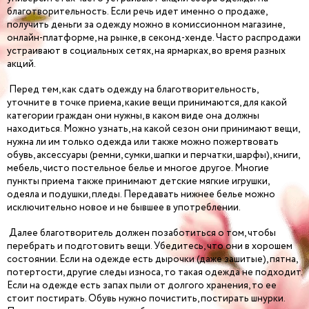
благотворительность. Если речь идет именно о продаже,
получить деньги за одежду можно в комиссионном магазине,
онлайн-платформе, на рынке, в секонд-хенде. Часто распродажи
устраивают в социальных сетях, на ярмарках, во время разных
акций.
Перед тем, как сдать одежду на благотворительность,
уточните в точке приема, какие вещи принимаются, для какой
категории граждан они нужны, в каком виде она должны
находиться. Можно узнать, на какой сезон они принимают вещи,
нужна ли им только одежда или также можно пожертвовать
обувь, аксессуары (ремни, сумки, шапки и перчатки, шарфы), книги,
мебель, чисто постельное белье и многое другое. Многие
пункты приема также принимают детские мягкие игрушки,
одеяла и подушки, пледы. Передавать нижнее белье можно
исключительно новое и не бывшее в употреблении.
Далее благотворитель должен позаботиться о том, чтобы
перебрать и подготовить вещи. Убедитесь, что они в хорошем
состоянии. Если на одежде есть дырочки (даже зашитые), пятна,
потертости, другие следы износа, то такая одежда не подходит.
Если на одежде есть запах пыли от долгого хранения, то ее
стоит постирать. Обувь нужно почистить, постирать шнурки.