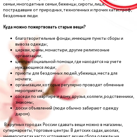
семьи, многодетные семьи, беженцы, сироты, лица,
пострадавшие от природных, техногенных и прочих катастроф,
бездомные люди.
Куда можно пожертвовать старые вещи?
благотворительные фонды, имеющие пункты сборы и
вывоза одежды;
церкви, храмы, монастыри, другие религиозные
организации;
центры социальной помощи, где находятся на учете
нуждающиеся люди;
приюты для бездомных людей, убежища, места для
ночлега;
организации, которые регулярно проводят обменные
мероприятия;
соседи по квартире и дому, друзья, коллеги, родственники,
знакомы;
доски объявлений (люди обычно забирают одежду
даром).
В крупных городах России сдавать вещи можно в магазины,
супермаркеты, торговые центры. В детских садах, школах,
университетах часто устраивают акции сбора одежды на