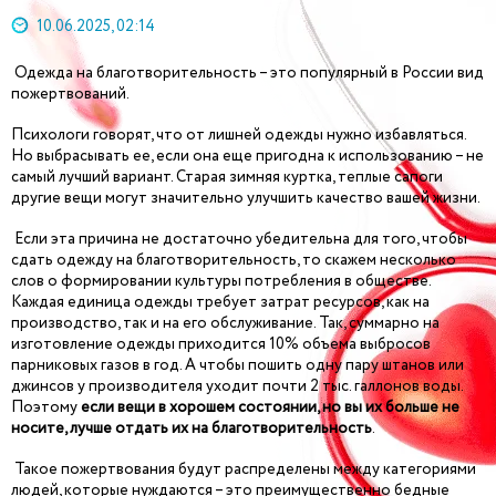
10.06.2025, 02:14
Одежда на благотворительность – это популярный в России вид
пожертвований.
Психологи говорят, что от лишней одежды нужно избавляться.
Но выбрасывать ее, если она еще пригодна к использованию – не
самый лучший вариант. Старая зимняя куртка, теплые сапоги
другие вещи могут значительно улучшить качество вашей жизни.
Если эта причина не достаточно убедительна для того, чтобы
сдать одежду на благотворительность, то скажем несколько
слов о формировании культуры потребления в обществе.
Каждая единица одежды требует затрат ресурсов, как на
производство, так и на его обслуживание. Так, суммарно на
изготовление одежды приходится 10% объема выбросов
парниковых газов в год. А чтобы пошить одну пару штанов или
джинсов у производителя уходит почти 2 тыс. галлонов воды.
Поэтому
если вещи в хорошем состоянии, но вы их больше не
носите, лучше отдать их на благотворительность
.
Такое пожертвования будут распределены между категориями
людей, которые нуждаются – это преимущественно бедные