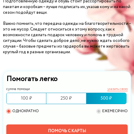
Подготовленную одежду и обувь стоит рассортировать по
пакетам и коробкам – лучше подписать их, указав кому и на какой
сезон подойдут вещи.
Важно помнить, что передача одежды на благотворительности –
это не мусор. Следует относиться к этому вопросу, как к
возможности сделать подарок человеку и помочь в трудной
ситуации. Чтобы сделать доброе дело, не нужно ждать особого
случая – базовые предметы из гардероба вы можете жертвовать
круглый год в разные организации.
Помогать легко
сумма помощи
указать свою
100 ₽
250 ₽
500 ₽
ОДНОКРАТНО
ЕЖЕМЕСЯЧНО
ПОМОЧЬ С КАРТЫ