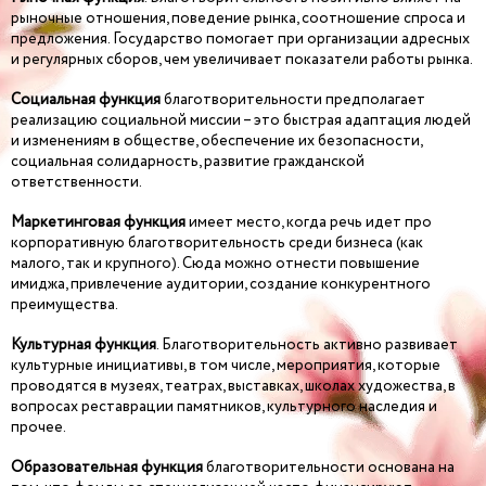
рыночные отношения, поведение рынка, соотношение спроса и
предложения. Государство помогает при организации адресных
и регулярных сборов, чем увеличивает показатели работы рынка.
Социальная функция
благотворительности предполагает
реализацию социальной миссии – это быстрая адаптация людей
и изменениям в обществе, обеспечение их безопасности,
социальная солидарность, развитие гражданской
ответственности.
Маркетинговая функция
имеет место, когда речь идет про
корпоративную благотворительность среди бизнеса (как
малого, так и крупного). Сюда можно отнести повышение
имиджа, привлечение аудитории, создание конкурентного
преимущества.
Культурная функция
. Благотворительность активно развивает
культурные инициативы, в том числе, мероприятия, которые
проводятся в музеях, театрах, выставках, школах художества, в
вопросах реставрации памятников, культурного наследия и
прочее.
Образовательная функция
благотворительности основана на