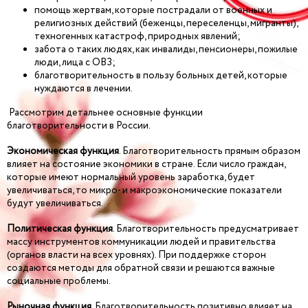
помощь жертвам, которые пострадали от военных и
религиозных действий (беженцы, переселенцы, мигранты),
техногенных катастроф, природных явлений;
забота о таких людях, как инвалиды, пенсионеры, пожилые
люди, лица с ОВЗ;
благотворительность в пользу больных детей, которые
нуждаются в лечении.
Рассмотрим детальнее основные функции
благотворительности в России.
Экономическая функция
. Благотворительность прямым образом
влияет на состояние экономики в стране. Если число граждан,
которые имеют нормальный уровень заработка, будет
увеличиваться, то микро- и макроэкономические показатели
будут увеличиваться.
Политическая функция
. Благотворительность предусматривает
массу инструментов коммуникации людей и правительства
(органов власти на всех уровнях). При поддержке сторон
создаются методы для обратной связи и решаются важные
социальные проблемы.
Рыночная функция
. Благотворительность позитивно влияет на