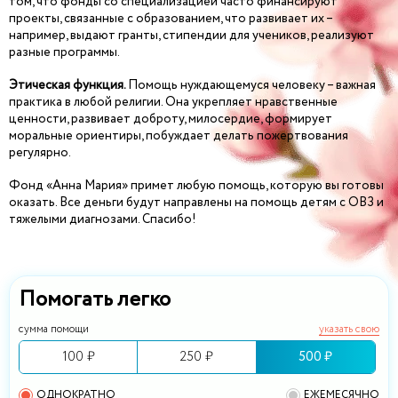
том, что фонды со специализацией часто финансируют
проекты, связанные с образованием, что развивает их –
например, выдают гранты, стипендии для учеников, реализуют
разные программы.
Этическая функция.
Помощь нуждающемуся человеку – важная
практика в любой религии. Она укрепляет нравственные
ценности, развивает доброту, милосердие, формирует
моральные ориентиры, побуждает делать пожертвования
регулярно.
Фонд «Анна Мария» примет любую помощь, которую вы готовы
оказать. Все деньги будут направлены на помощь детям с ОВЗ и
тяжелыми диагнозами. Спасибо!
Помогать легко
сумма помощи
указать свою
100 ₽
250 ₽
500 ₽
ОДНОКРАТНО
ЕЖЕМЕСЯЧНО