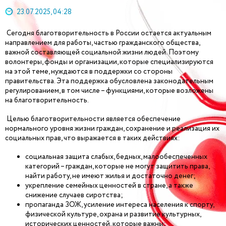
23.07.2025, 04:28
Сегодня благотворительность в России остается актуальным
направлением для работы, частью гражданского общества,
важной составляющей социальной жизни людей. Поэтому
волонтеры, фонды и организации, которые специализируются
на этой теме, нуждаются в поддержки со стороны
правительства. Эта поддержка обусловлена законодательным
регулированием, в том числе – функциями, которые возложены
на благотворительность.
Целью благотворительности является обеспечение
нормального уровня жизни граждан, сохранение и реализация их
социальных прав, что выражается в таких действиях:
социальная защита слабых, бедных, малообеспеченных
категорий – граждан, которые не могут защитить права,
найти работу, не имеют жилья и достаточно денег;
укрепление семейных ценностей в стране, а также
снижение случаев сиротства;
пропаганда ЗОЖ, усиление интереса населения к спорту,
физической культуре, охрана и развитие культурных,
исторических ценностей, которые важны;