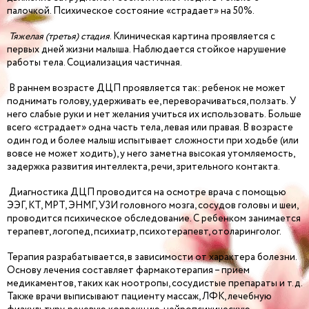
палочкой. Психическое состояние «страдает» на 50%.
Тяжелая (третья) стадия
. Клиническая картина проявляется с
первых дней жизни малыша. Наблюдается стойкое нарушение
работы тела. Социализация частичная.
В раннем возрасте ДЦП проявляется так: ребенок не может
поднимать голову, удерживать ее, переворачиваться, ползать. У
него слабые руки и нет желания учиться их использовать. Больше
всего «страдает» одна часть тела, левая или правая. В возрасте
один год и более малыш испытывает сложности при ходьбе (или
вовсе не может ходить), у него заметна высокая утомляемость,
задержка развития интеллекта, речи, зрительного контакта.
Диагностика ДЦП проводится на осмотре врача с помощью
ЭЭГ, КТ, МРТ, ЭНМГ, УЗИ головного мозга, сосудов головы и шеи,
проводится психическое обследование. С ребенком занимается
терапевт, логопед, психиатр, психотерапевт, отоларинголог.
Терапия разрабатывается, в зависимости от характера болезни.
Основу лечения составляет фармакотерапия – прием
медикаментов, таких как ноотропы, сосудистые препараты и т.д.
Также врачи выписывают пациенту массаж, ЛФК, лечебную