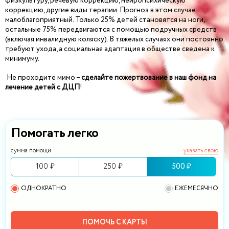
физкультуру, речевую коррекцию, нейропсихическую
коррекцию, другие виды терапии. Прогноз в этом случае
малоблагоприятный. Только 25% детей становятся на ноги,
остальные 75% передвигаются с помощью подручных средств
(включая инвалидную коляску). В тяжелых случаях они постоянно
требуют ухода, а социальная адаптация в обществе сведена к
минимуму.
Не проходите мимо –
сделайте пожертвование в наш фонд на
лечение детей с ДЦП
!
Помогать легко
сумма помощи
указать свою
100 ₽
250 ₽
500 ₽
ОДНОКРАТНО
ЕЖЕМЕСЯЧНО
ПОМОЧЬ С КАРТЫ