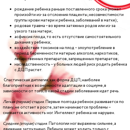
рождение ребенка раньше поставленного срока (может
произойти из-за отслоения плаценты, несовместимости
группы крови матери и ребенка, заболеваний в матке);
родовая травма – во время затяжных родов или из-за
узкого таза матери;
асфиксия плода, то есть отсутствие самостоятельного
дыхания у ребенка;
воздействие токсинов на плод – злоупотребление в
период беременности матерью алкоголя, наркотиков,
лекарственных препаратов, запрещенных препаратов;
наследственность – у больных людей риск родить ребенка
с ДЦП растет.
Спастическая диплегия, как форма ДЦП, наиболее
благоприятная к возможности адаптации в социуме, в
зависимости от того, о какой стадии заболевания идет речь.
Легкая (первая) стадия
. Первые полгода ребенок развивается по
плану, не отстает в росте, затем начинаются проблемы –
снижается активность ног. Интеллект ребенка не нарушен.
Средняя (вторая) стадия
. Патологии ног выражены сильнее, а
движение затруднено. Ребенок может ходить только с