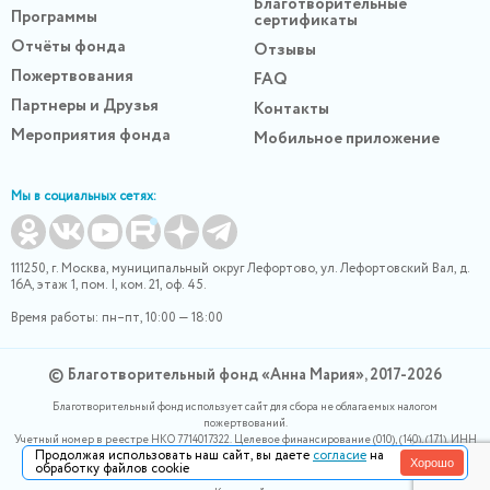
Благотворительные
Программы
сертификаты
Отчёты фонда
Отзывы
Пожертвования
FAQ
Партнеры и Друзья
Контакты
Мероприятия фонда
Мобильное приложение
Мы в социальных сетях:
111250, г. Москва, муниципальный округ Лефортово, ул. Лефортовский Вал, д.
16А, этаж 1, пом. I, ком. 21, оф. 45.
Время работы: пн–пт, 10:00 — 18:00
© Благотворительный фонд «Анна Мария», 2017-2026
Благотворительный фонд использует сайт для сбора не облагаемых налогом
пожертвований.
Учетный номер в реестре НКО 7714017322. Целевое финансирование (010), (140), (171). ИНН
Продолжая использовать наш сайт, вы даете
согласие
на
0400007265, ОГРН 1180400000220. Номер в реестре Роскомнадзора 77-24-166339
Хорошо
обработку файлов cookie
Политика конфидециальности