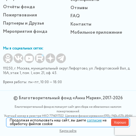
Отчёты фонда
Отзывы
Пожертвования
FAQ
Партнеры и Друзья
Контакты
Мероприятия фонда
Мобильное приложение
Мы в социальных сетях:
111250, г. Москва, муниципальный округ Лефортово, ул. Лефортовский Вал, д.
16А, этаж 1, пом. I, ком. 21, оф. 45.
Время работы: пн–пт, 10:00 — 18:00
© Благотворительный фонд «Анна Мария», 2017-2026
Благотворительный фонд использует сайт для сбора не облагаемых налогом
пожертвований.
Учетный номер в реестре НКО 7714017322. Целевое финансирование (010), (140), (171). ИНН
Продолжая использовать наш сайт, вы даете
согласие
на
0400007265, ОГРН 1180400000220. Номер в реестре Роскомнадзора 77-24-166339
Хорошо
обработку файлов cookie
Политика конфидециальности
Карта сайта