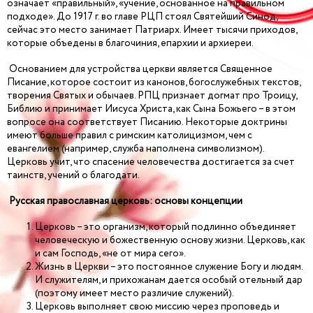
означает «правильный», «учение, основанное на правильном
подходе». До 1917 г. во главе РЦП стоял Святейший Синод,
сейчас это место занимает Патриарх. Имеет тысячи приходов,
которые объедены в благочиния, епархии и архиереи.
Основанием для устройства церкви является Священное
Писание, которое состоит из канонов, богослужебных текстов,
творения Святых и обычаев. РПЦ признает догмат про Троицу,
Библию и принимает Иисуса Христа, как Сына Божьего – в этом
вопросе она соответствует Писанию. Некоторые доктрины
имеют больше правил с римским католицизмом, чем с
евангелием (например, служба наполнена символизмом).
Церковь учит, что спасение человечества достигается за счет
таинств, учений о благодати.
Русская православная церковь: основы концепции
Церковь – это организм, который подлинно объединяет
человеческую и божественную основу жизни. Церковь, как
и сам Господь, «не от мира сего».
Жизнь в Церкви – это постоянное служение Богу и людям.
И служителям, и прихожанам дается особый отельный дар
(поэтому имеет место различие служений).
Церковь выполняет свою миссию через проповедь и