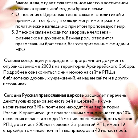
благие дела, отдает существенное место в воспитании
человека правильной модели брака и семьи.
Отношения с Церковью тесно связаны с политикой и
принимает тот факт, что люди могут иметь разные
политические взгляды, но при этом проповедуют мир.
В тесной связи находится здоровье человека –
физическое и духовное. Важная роль отводится
православным братствам, благотворительным фондам и
НКО.
Основы концепции утверждены в программном документе,
опубликованном в 2000 г. на территории Архиерейского Собора.
Подробнее ознакомиться с ним можно на сайте РПЦ, в
библиотеках духовных учреждений, на нашем сайте и в других
источниках.
Сегодня
Русская православная церковь
расширяет перечень
действующих храмов, монастырей и церквей – их уже
насчитывается 390 и почти все находятся на территории
России. К практикующим православным можно отнести до 10%
населения страны, а это до 15 млн. человек. Численность членов
РПЦ достигает 200 млн. человек. За границей РПЦ имеет 19
епархий, в том числе почти 1 тыс. приходов и 40 монастырей.