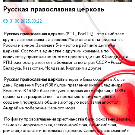
Русская православная церковь
31.08.2025, 03:22
Русская православная церковь
(РПЦ, РосПЦ) – это наиболее
крупная автокефальная церковь Московского патриархата в
России и в мире. Занимает 5-е место в рейтинге диптихе
церквей. Состоит в единстве с другими храмами, а по
количеству прихожан во многом превосходит их. Юрисдикция
РПЦ распространяется на большинство стран СССР – Россия,
Беларусь, Казахстан, Молдавия, Киргизия и другие.
Русская православная церковь
впервые была создана в X ст. в
день Крещения Руси (988 г.), при правлении князя Владимира
Великого. В 1448 г. была получена первая автокефалия, в 1589 г. –
право на патриаршество. По преданию, стимулом для ее
создания послужила община, которую возглавлял апостол
Андрей на побережье Черного моря.
По факту провозглашения христианства были основаны церкви,
такие как иерусалимская, александрийская, антиохийская,
римская, константинопольская церковь. Слово «православный»