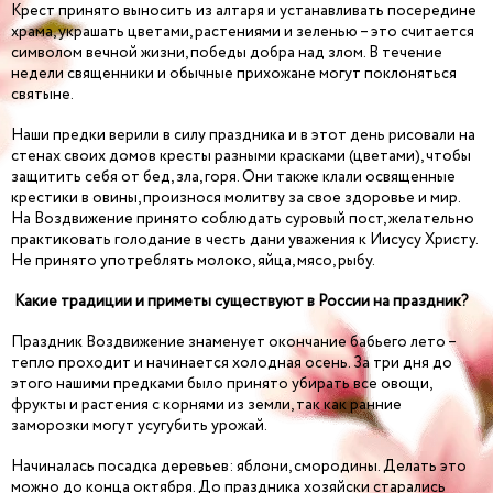
Крест принято выносить из алтаря и устанавливать посередине
храма, украшать цветами, растениями и зеленью – это считается
символом вечной жизни, победы добра над злом. В течение
недели священники и обычные прихожане могут поклоняться
святыне.
Наши предки верили в силу праздника и в этот день рисовали на
стенах своих домов кресты разными красками (цветами), чтобы
защитить себя от бед, зла, горя. Они также клали освященные
крестики в овины, произнося молитву за свое здоровье и мир.
На Воздвижение принято соблюдать суровый пост, желательно
практиковать голодание в честь дани уважения к Иисусу Христу.
Не принято употреблять молоко, яйца, мясо, рыбу.
Какие традиции и приметы существуют в России на праздник?
Праздник Воздвижение знаменует окончание бабьего лето –
тепло проходит и начинается холодная осень. За три дня до
этого нашими предками было принято убирать все овощи,
фрукты и растения с корнями из земли, так как ранние
заморозки могут усугубить урожай.
Начиналась посадка деревьев: яблони, смородины. Делать это
можно до конца октября. До праздника хозяйски старались