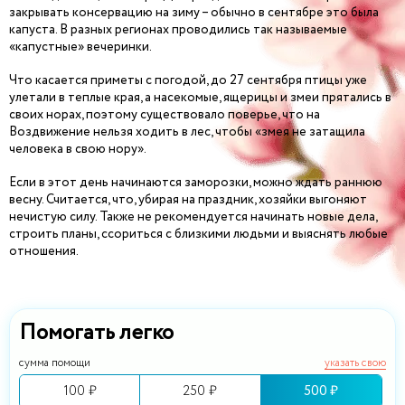
закрывать консервацию на зиму – обычно в сентябре это была
капуста. В разных регионах проводились так называемые
«капустные» вечеринки.
Что касается приметы с погодой, до 27 сентября птицы уже
улетали в теплые края, а насекомые, ящерицы и змеи прятались в
своих норах, поэтому существовало поверье, что на
Воздвижение нельзя ходить в лес, чтобы «змея не затащила
человека в свою нору».
Если в этот день начинаются заморозки, можно ждать раннюю
весну. Считается, что, убирая на праздник, хозяйки выгоняют
нечистую силу. Также не рекомендуется начинать новые дела,
строить планы, ссориться с близкими людьми и выяснять любые
отношения.
Помогать легко
сумма помощи
указать свою
100 ₽
250 ₽
500 ₽