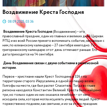
Воздвижение Креста Господня
08.09.2025, 03:36
Воздвижение Креста Господня
(Воздвижение) – это
православный праздник, один из главных и великих дней Церкви.
РПЦ и во всей России принято вспоминать события, связанные с
ним, по юлианскому календарю – 27 сентября ежегодно. По
григорианскому календарю этот день отмечают раньше. Его
дата приходится на 14 сентября.
День Воздвижения связан с двумя событиями в религиозной
истории.
Первое – христиане нашли Крест Господень в 326 г. на
территории старого Иерусалима, в одной из пещер возле
Голгофы на месте, где был распят Спаситель. Тогда во главе
региона находился Константин Великий. Креста было найдено
три, но только один из них оказался лечебным – от него
исходила сила, которая могла исцелять умерших людей. Крест
торжественно подняли, как святыню, и из-за этого праздник