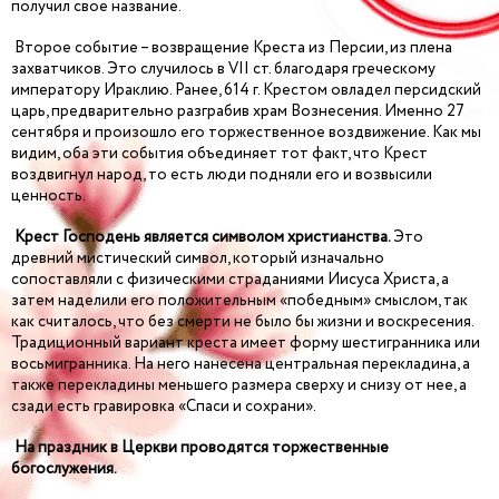
получил свое название.
Второе событие – возвращение Креста из Персии, из плена
захватчиков. Это случилось в VII ст. благодаря греческому
императору Ираклию. Ранее, 614 г. Крестом овладел персидский
царь, предварительно разграбив храм Вознесения. Именно 27
сентября и произошло его торжественное воздвижение. Как мы
видим, оба эти события объединяет тот факт, что Крест
воздвигнул народ, то есть люди подняли его и возвысили
ценность.
Крест Господень является символом христианства.
Это
древний мистический символ, который изначально
сопоставляли с физическими страданиями Иисуса Христа, а
затем наделили его положительным «победным» смыслом, так
как считалось, что без смерти не было бы жизни и воскресения.
Традиционный вариант креста имеет форму шестигранника или
восьмигранника. На него нанесена центральная перекладина, а
также перекладины меньшего размера сверху и снизу от нее, а
сзади есть гравировка «Спаси и сохрани».
На праздник в Церкви проводятся торжественные
богослужения.