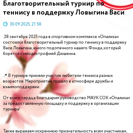
Благотворительный турнир по
теннису в поддержку Ловыгина Васи
30.09.2025, 21:58
28 сентября 2025 года в спортивном комплексе «Опалиха»
состоялся благотворительный турнир по теннису в поддержку
Васи Ловыгина, юного подопечного нашего Фонда, который
борется с миодистрофией Дюшенна.
📍
В турнире приняли участие любители тенниса разных
возрастов. Мероприятие прошло в атмосфере дружбы и
взаимоподдержки.
От всего сердца благодарим руководство МАУК СОК «Опалиха»
за предоставленную площадку и поддержку в организации
турнира!
Также выражаем искреннюю признательность всем участникам,