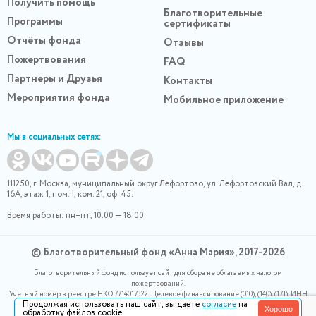
Получить помощь
Благотворительные
Программы
сертификаты
Отчёты фонда
Отзывы
Пожертвования
FAQ
Партнеры и Друзья
Контакты
Мероприятия фонда
Мобильное приложение
Мы в социальных сетях:
111250, г. Москва, муниципальный округ Лефортово, ул. Лефортовский Вал, д.
16А, этаж 1, пом. I, ком. 21, оф. 45.
Время работы: пн–пт, 10:00 — 18:00
© Благотворительный фонд «Анна Мария», 2017-2026
Благотворительный фонд использует сайт для сбора не облагаемых налогом
пожертвований.
Учетный номер в реестре НКО 7714017322. Целевое финансирование (010), (140), (171). ИНН
Продолжая использовать наш сайт, вы даете
согласие
на
0400007265, ОГРН 1180400000220. Номер в реестре Роскомнадзора 77-24-166339
Хорошо
обработку файлов cookie