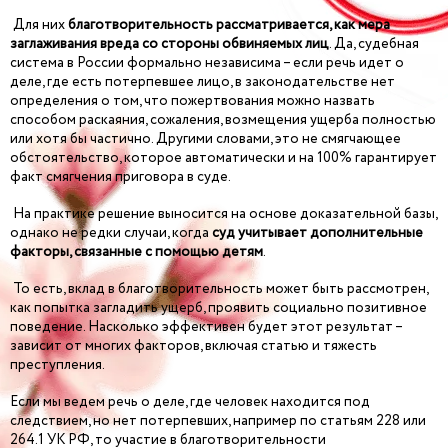
Для них
благотворительность рассматривается, как мера
заглаживания вреда со стороны обвиняемых лиц
. Да, судебная
система в России формально независима – если речь идет о
деле, где есть потерпевшее лицо, в законодательстве нет
определения о том, что пожертвования можно назвать
способом раскаяния, сожаления, возмещения ущерба полностью
или хотя бы частично. Другими словами, это не смягчающее
обстоятельство, которое автоматически и на 100% гарантирует
факт смягчения приговора в суде.
На практике решение выносится на основе доказательной базы,
однако не редки случаи, когда
суд учитывает дополнительные
факторы, связанные с помощью детям
.
То есть, вклад в благотворительность может быть рассмотрен,
как попытка загладить ущерб, проявить социально позитивное
поведение. Насколько эффективен будет этот результат –
зависит от многих факторов, включая статью и тяжесть
преступления.
Если мы ведем речь о деле, где человек находится под
следствием, но нет потерпевших, например по статьям 228 или
264.1 УК РФ, то участие в благотворительности