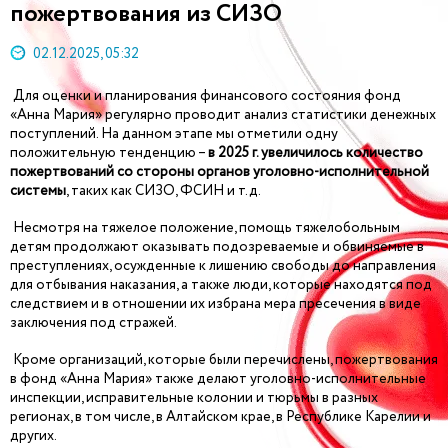
пожертвования из СИЗО
02.12.2025, 05:32
Для оценки и планирования финансового состояния фонд
«Анна Мария» регулярно проводит анализ статистики денежных
поступлений. На данном этапе мы отметили одну
положительную тенденцию –
в 2025 г. увеличилось количество
пожертвований со стороны органов уголовно-исполнительной
системы
, таких как СИЗО, ФСИН и т.д.
Несмотря на тяжелое положение, помощь тяжелобольным
детям продолжают оказывать подозреваемые и обвиняемые в
преступлениях, осужденные к лишению свободы до направления
для отбывания наказания, а также люди, которые находятся под
следствием и в отношении их избрана мера пресечения в виде
заключения под стражей.
Кроме организаций, которые были перечислены, пожертвования
в фонд «Анна Мария» также делают уголовно-исполнительные
инспекции, исправительные колонии и тюрьмы в разных
регионах, в том числе, в Алтайском крае, в Республике Карелии и
других.