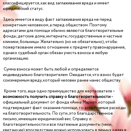
классифицируется, как вид заглаживания вреда и имеет
юридический статус.
Здесь имеется в виду факт заглаживания вреда не перед
конкретным человеком, а перед обществом. Поэтому
адресатами для помощи обычно являются благотворительные
фонды, детские дома, интернаты, государственные и частные
клиники, больницы. Желательно (но не обязательно), чтобы
пожертвование имело отношение к предмету правонарушения,
однако судебный орган обязан учесть взносы в любую
организацию.
Сумма взноса может быть любой и определяется
индивидуально благотворителем. Ожидается, что взнос будет
соизмеримым вреду, который человек ранее нанес обществу.
Кроме того, еще одно преимущество для жертвователя –
возможность получить справку о благотворительности
–
официальный документ от фонда «Анна Мария», который
подтверждает факт оказания помощи, то есть прямые расходы
на благотворительность. По сути, это благодарственное
письмо, имеющее юридический вес. Справку о
благотворительности и все платежные документы (чеки,
квитанции) впоследствии можно использовать в личных целях в