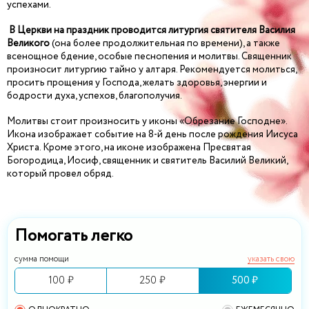
успехами.
В Церкви на праздник проводится литургия святителя Василия
Великого
(она более продолжительная по времени), а также
всенощное бдение, особые песнопения и молитвы. Священник
произносит литургию тайно у алтаря. Рекомендуется молиться,
просить прощения у Господа, желать здоровья, энергии и
бодрости духа, успехов, благополучия.
Молитвы стоит произносить у иконы «Обрезание Господне».
Икона изображает событие на 8-й день после рождения Иисуса
Христа. Кроме этого, на иконе изображена Пресвятая
Богородица, Иосиф, священник и святитель Василий Великий,
который провел обряд.
Помогать легко
сумма помощи
указать свою
100 ₽
250 ₽
500 ₽