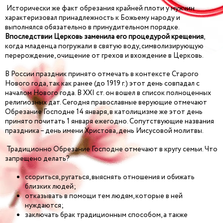
Исторически же факт обрезания крайней плоти у мужчин
характеризовал принадлежность к Божьему народу и
выполнялся обязательно в принудительном порядке.
Впоследствии Церковь заменила его процедурой крещения
,
когда младенца погружали в святую воду, символизирующую
перерождение, очищение от грехов и вхождение в Церковь.
В России праздник принято отмечать в контексте Старого
Нового года, так как ранее (до 1919 г.) этот день совпадал с
началом Нового года. В XXI ст. он вошел в список полноценных
религиозных дат. Сегодня православные верующие отмечают
Обрезание Господне 14 января, в католицизме же этот день
принято почитать 1 января ежегодно. Сопутствующие названия
праздника – день имени Христова, день Иисусовой молитвы.
Традиционно Обрезание Господне отмечают в кругу семьи. Что
запрещено делать?
ссориться, ругаться, выяснять отношения и обижать
близких людей;
отказывать в помощи тем людям, которые в ней
нуждаются;
заключать брак традиционным способом, а также