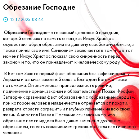
Обрезание Господне
12.12.2025, 08:44
Обрезание Господне
– это важный церковный праздник,
который отмечают в память о том, как Иисус Христос
осуществил обряд обрезания по давнему еврейскому обычаю, а
также принял свое имя. Символизм заключается в том, что в тот
момент Иисус Христос показал свою смиренность перед
законом и то, что он принадлежит к человеческому роду.
В Ветхом Завете первый факт обрезания был зафиксирован у
Авраама и означал законный союз с Господом Богом, а также
потомками. Он знаменовал принадлежность религии,
подчинение нормам, законам и обязательствам. Позже Феофан
Затворник сравнивал факт образования с «обрезанием сердца»,
при котором человек в младенчестве отрекается от похоти,
разврата, страсти согрешить и пагубных привычек на всю свою
жизнь. А апостол Павел в Послании ссылался на то, что
обрезание плоти иудеев было давно заменено духовным
обрезанием, то есть совлечением греховного тела плоти живого
человека.