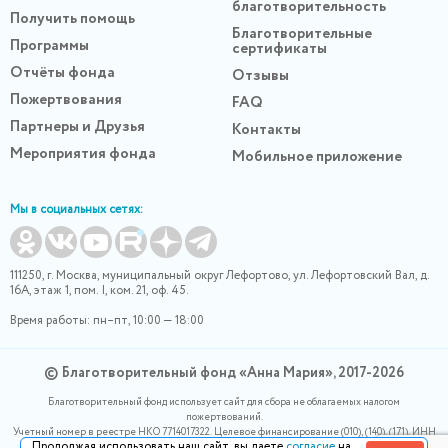
благотворительность
Получить помощь
Благотворительные
Программы
сертификаты
Отчёты фонда
Отзывы
Пожертвования
FAQ
Партнеры и Друзья
Контакты
Мероприятия фонда
Мобильное приложение
Мы в социальных сетях:
111250, г. Москва, муниципальный округ Лефортово, ул. Лефортовский Вал, д.
16А, этаж 1, пом. I, ком. 21, оф. 45.
Время работы: пн–пт, 10:00 — 18:00
© Благотворительный фонд «Анна Мария», 2017-2026
Благотворительный фонд использует сайт для сбора не облагаемых налогом
пожертвований.
Учетный номер в реестре НКО 7714017322. Целевое финансирование (010), (140), (171). ИНН
Продолжая использовать наш сайт, вы даете
согласие
на
0400007265, ОГРН 1180400000220. Номер в реестре Роскомнадзора 77-24-166339