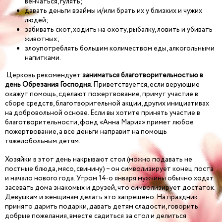
венчаться, гулять;
давать деньги взаймы и/или брать их у близких и чужих
людей;
забивать скот, ходить на охоту, рыбалку, ловить и убивать
животных;
злоупотреблять большим количеством еды, алкогольными
напитками.
Церковь рекомендует
заниматься благотворительностью в
день Обрезания Господня
. Приветствуется, если верующие
окажут помощь, сделают пожертвование, примут участие в
сборе средств, благотворительной акции, других инициативах
на добровольной основе. Если вы хотите принять участие в
благотворительности, фонд «Анна Мария» примет любое
пожертвование, а все деньги направит на помощь
тяжелобольным детям.
Хозяйки в этот день накрывают стол (можно подавать не
постные блюда, мясо, свинину) – он символизирует конец поста
и начало нового года. Утром 14-о января мужчины обычно ходят
засевать дома знакомых и друзей, что символизирует достаток.
Девушкам и женщинам делать это запрещено. На праздник
принято дарить подарки, давать детям сладости, говорить
добрые пожелания, вместе садиться за стол и делиться