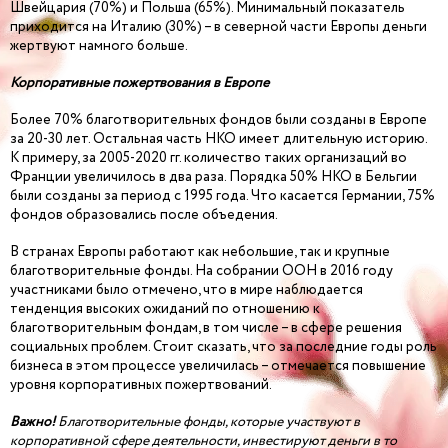
Швейцария (70%) и Польша (65%). Минимальный показатель
приходится на Италию (30%) – в северной части Европы деньги
жертвуют намного больше.
Корпоративные пожертвования в Европе
Более 70% благотворительных фондов были созданы в Европе
за 20-30 лет. Остальная часть НКО имеет длительную историю.
К примеру, за 2005-2020 гг. количество таких организаций во
Франции увеличилось в два раза. Порядка 50% НКО в Бельгии
были созданы за период с 1995 года. Что касается Германии, 75%
фондов образовались после объедения.
В странах Европы работают как небольшие, так и крупные
благотворительные фонды. На собрании ООН в 2016 году
участниками было отмечено, что в мире наблюдается
тенденция высоких ожиданий по отношению к
благотворительным фондам, в том числе – в сфере решения
социальных проблем. Стоит сказать, что за последние годы роль
бизнеса в этом процессе увеличилась – отмечается повышение
уровня корпоративных пожертвований.
Важно!
Благотворительные фонды, которые участвуют в
корпоративной сфере деятельности, инвестируют деньги в то