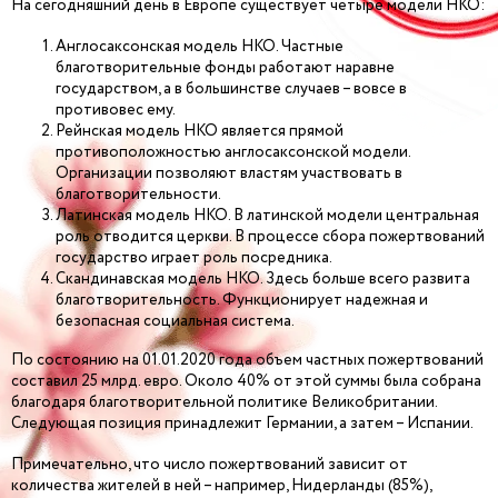
На сегодняшний день в Европе существует четыре модели НКО:
Англосаксонская модель НКО. Частные
благотворительные фонды работают наравне
государством, а в большинстве случаев – вовсе в
противовес ему.
Рейнская модель НКО является прямой
противоположностью англосаксонской модели.
Организации позволяют властям участвовать в
благотворительности.
Латинская модель НКО. В латинской модели центральная
роль отводится церкви. В процессе сбора пожертвований
государство играет роль посредника.
Скандинавская модель НКО. Здесь больше всего развита
благотворительность. Функционирует надежная и
безопасная социальная система.
По состоянию на 01.01.2020 года объем частных пожертвований
составил 25 млрд. евро. Около 40% от этой суммы была собрана
благодаря благотворительной политике Великобритании.
Следующая позиция принадлежит Германии, а затем – Испании.
Примечательно, что число пожертвований зависит от
количества жителей в ней – например, Нидерланды (85%),