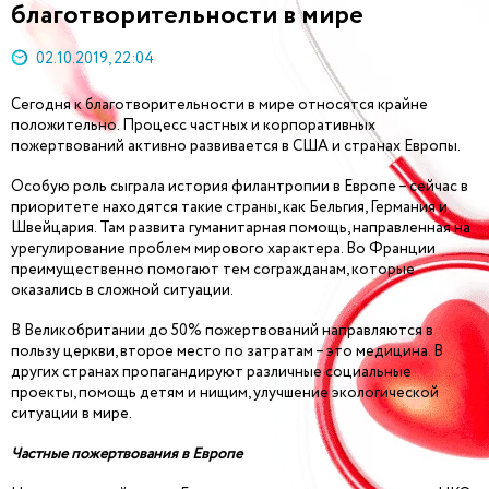
благотворительности в мире
02.10.2019, 22:04
Сегодня к благотворительности в мире относятся крайне
положительно. Процесс частных и корпоративных
пожертвований активно развивается в США и странах Европы.
Особую роль сыграла история филантропии в Европе – сейчас в
приоритете находятся такие страны, как Бельгия, Германия и
Швейцария. Там развита гуманитарная помощь, направленная на
урегулирование проблем мирового характера. Во Франции
преимущественно помогают тем согражданам, которые
оказались в сложной ситуации.
В Великобритании до 50% пожертвований направляются в
пользу церкви, второе место по затратам – это медицина. В
других странах пропагандируют различные социальные
проекты, помощь детям и нищим, улучшение экологической
ситуации в мире.
Частные пожертвования в Европе